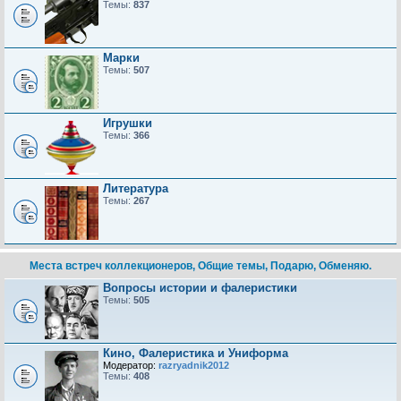
Темы:
837
Марки
Темы:
507
Игрушки
Темы:
366
Литература
Темы:
267
Места встреч коллекционеров, Общие темы, Подарю, Обменяю.
Вопросы истории и фалеристики
Темы:
505
Кино, Фалеристика и Униформа
Модератор:
razryadnik2012
Темы:
408