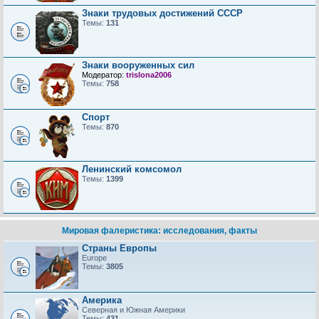
Знаки трудовых достижений CCCP
Темы:
131
Знаки вооруженных сил
Модератор:
trislona2006
Темы:
758
Спорт
Темы:
870
Ленинский комсомол
Темы:
1399
Мировая фалеристика: исследования, факты
Страны Европы
Europe
Темы:
3805
Америка
Северная и Южная Америки
Темы:
431