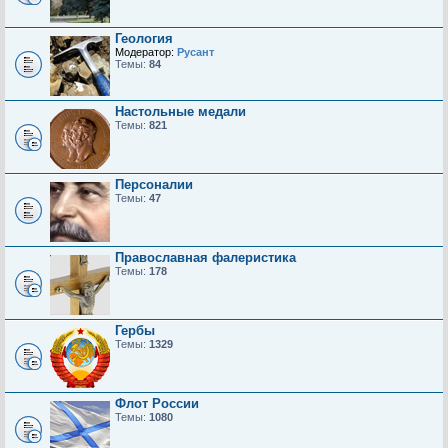
Геология
Модератор:
Русант
Темы:
84
Настольные медали
Темы:
821
Персоналии
Темы:
47
Православная фалеристика
Темы:
178
Гербы
Темы:
1329
Флот России
Темы:
1080