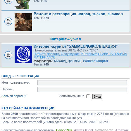
Темы:
55
Ремонт и реставрация наград, знаков, значков
Темы:
374
Интернет-журнал
Интернет-журнал "SAMMLUNG/КОЛЛЕКЦИЯ"
Номер свидетельства ЭЛ № ФС 77 - 72407
Читайте Новости, Обсуждения, Интервью!
ПРАВИЛА ПРИЁМА
МАТЕРИАЛОВ
Модераторы:
Михаил_Тренихин
,
Partizankampfer
Темы:
745
ВХОД
•
РЕГИСТРАЦИЯ
Имя пользователя:
Пароль:
Забыли пароль?
Запомнить меня
КТО СЕЙЧАС НА КОНФЕРЕНЦИИ
Всего
2809
посетителей :: 49 зарегистрированных, 6 скрытых и 2754 гостя (основано
на активности пользователей за последние 60 минут)
Больше всего посетителей (
78590
) здесь было Вс, 14 июн 2026 16:02:00
Зарегистрированные пользователи:
Барс-1997
,
Ahrefs [Bot]
,
alexsandran
,
Amazon