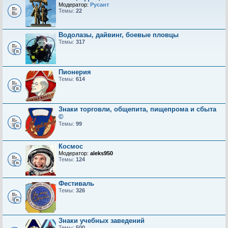
Модератор:
Русант
Темы:
22
Водолазы, дайвинг, боевые пловцы
Темы:
317
Пионерия
Темы:
614
Знаки торговли, общепита, пищепрома и сбыта
©
Темы:
99
Космос
Модератор:
aleks950
Темы:
124
Фестиваль
Темы:
326
Знаки учебных заведений
Темы:
500