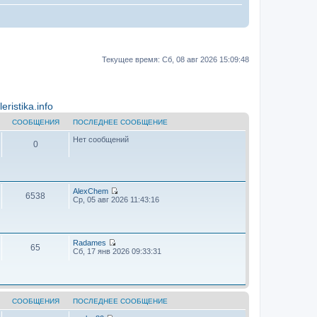
Текущее время: Сб, 08 авг 2026 15:09:48
ristika.info
СООБЩЕНИЯ
ПОСЛЕДНЕЕ СООБЩЕНИЕ
Нет сообщений
0
AlехChem
6538
П
Ср, 05 авг 2026 11:43:16
е
р
е
й
т
Radames
65
и
П
Сб, 17 янв 2026 09:33:31
к
е
п
р
о
е
с
й
л
т
е
и
СООБЩЕНИЯ
ПОСЛЕДНЕЕ СООБЩЕНИЕ
д
к
н