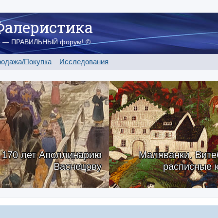
Фалеристика
о — ПРАВИЛЬНЫЙ форум! ©
одажа/Покупка
Исследования
170 лет Аполлинарию
Маляванки. Вите
Васнецову
расписные 