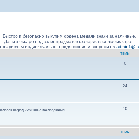
ние подлинности и экспертное сообщество
Быстро и безопасно выкупим ордена медали знаки за наличные.
Деньги быстро под залог предметов фалеристики любых стран.
бговариваем индивидуально, предложения и вопросы на
admin1@fale
ТЕМЫ
0
24
10
валеров наград. Архивные исследования.
ТЕМЫ