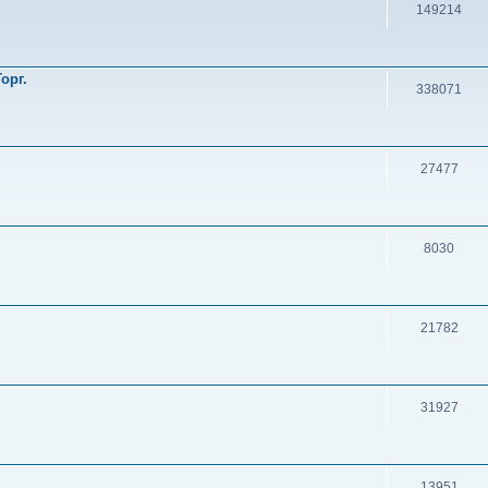
149214
орг.
338071
27477
8030
21782
31927
13951