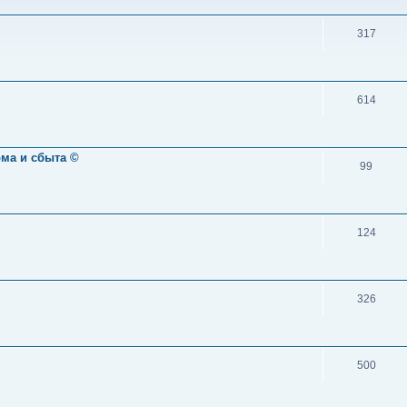
317
614
ома и сбыта ©
99
124
326
500