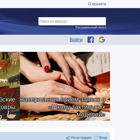
О проекте
Расширенный поиск
Войти
бские
Завершается приём заявок в
ковры
«Школу тактильных
моделей»
Регистрация
Вход