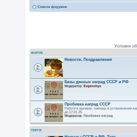
Список форумов
Ордена, медали, знаки. Определе
Условия о
ФОРУМ
Новости, Поздравления
Базы данных наград СССР и РФ
Модератор:
Evgenchys
Пробивка наград СССР
Работа в архивах, помощь в установлении ка
до 17.01.26
Модератор:
Пробивка наград
ТОРГИ
Награды СССР и РФ. Торг