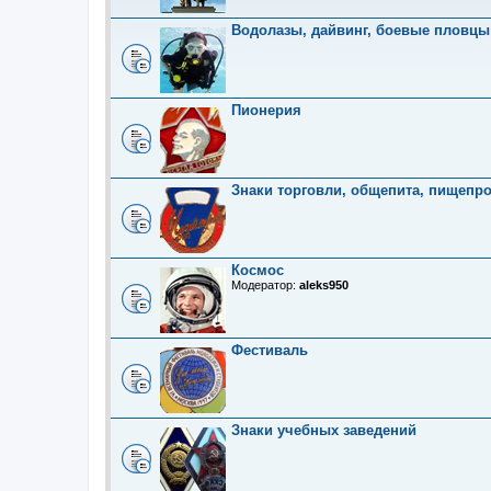
Водолазы, дайвинг, боевые пловцы
Пионерия
Знаки торговли, общепита, пищепр
Космос
Модератор:
aleks950
Фестиваль
Знаки учебных заведений