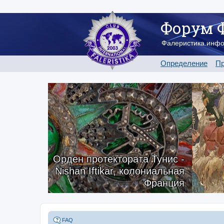
Форум 
Фалеристика.инф
Определение
Пр
Орден протектората Тунис -
Nishan Iftikar, колониальная
Франция
FAQ