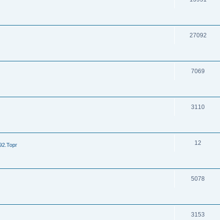
27092
7069
3110
12
92.Торг
5078
3153