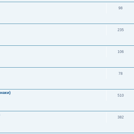
98
235
106
78
знаки)
510
в
382