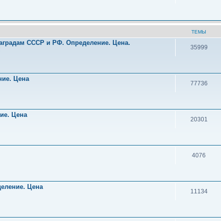
ТЕМЫ
аградам СССР и РФ. Определение. Цена.
35999
!
ние. Цена
77736
ние. Цена
20301
4076
деление. Цена
11134