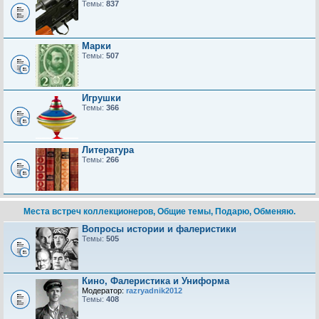
Темы:
837
Марки
Темы:
507
Игрушки
Темы:
366
Литература
Темы:
266
Места встреч коллекционеров, Общие темы, Подарю, Обменяю.
Вопросы истории и фалеристики
Темы:
505
Кино, Фалеристика и Униформа
Модератор:
razryadnik2012
Темы:
408