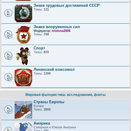
Знаки трудовых достижений CCCP
Темы:
131
Знаки вооруженных сил
Модератор:
trislona2006
Темы:
758
Спорт
Темы:
870
Ленинский комсомол
Темы:
1399
Мировая фалеристика: исследования, факты
Страны Европы
Europe
Темы:
3805
Америка
Северная и Южная Америки
Темы:
431