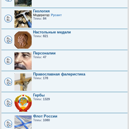
Геология
Модератор:
Русант
Темы:
84
Настольные медали
Темы:
821
Персоналии
Темы:
47
Православная фалеристика
Темы:
178
Гербы
Темы:
1329
Флот России
Темы:
1080