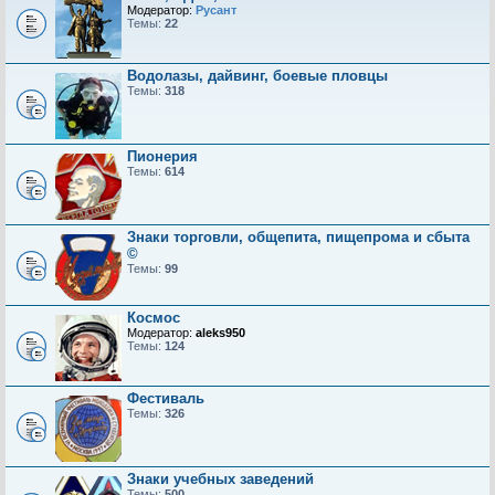
Модератор:
Русант
Темы:
22
Водолазы, дайвинг, боевые пловцы
Темы:
318
Пионерия
Темы:
614
Знаки торговли, общепита, пищепрома и сбыта
©
Темы:
99
Космос
Модератор:
aleks950
Темы:
124
Фестиваль
Темы:
326
Знаки учебных заведений
Темы:
500