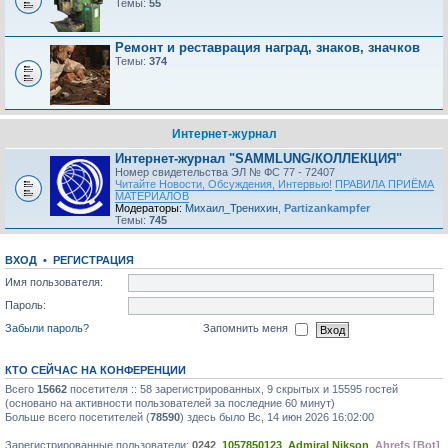
Темы:
55
Ремонт и реставрация наград, знаков, значков
Темы:
374
Интернет-журнал
Интернет-журнал "SAMMLUNG/КОЛЛЕКЦИЯ"
Номер свидетельства ЭЛ № ФС 77 - 72407
Читайте Новости, Обсуждения, Интервью!
ПРАВИЛА ПРИЁМА
МАТЕРИАЛОВ
Модераторы:
Михаил_Тренихин
,
Partizankampfer
Темы:
745
ВХОД
•
РЕГИСТРАЦИЯ
Имя пользователя:
Пароль:
Забыли пароль?
Запомнить меня
КТО СЕЙЧАС НА КОНФЕРЕНЦИИ
Всего
15662
посетителя :: 58 зарегистрированных, 9 скрытых и 15595 гостей
(основано на активности пользователей за последние 60 минут)
Больше всего посетителей (
78590
) здесь было Вс, 14 июн 2026 16:02:00
Зарегистрированные пользователи:
0242
,
1057850123
,
Admiral Nikson
,
Ahrefs [Bot]
,