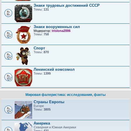
Знаки трудовых достижений CCCP
Темы:
131
Знаки вооруженных сил
Модератор:
trislona2006
Темы:
758
Спорт
Темы:
870
Ленинский комсомол
Темы:
1399
Мировая фалеристика: исследования, факты
Страны Европы
Europe
Темы:
3805
Америка
Северная и Южная Америки
Темы:
431