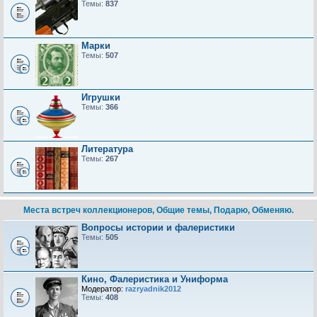
Темы:
837
Марки
Темы:
507
Игрушки
Темы:
366
Литература
Темы:
267
Места встреч коллекционеров, Общие темы, Подарю, Обменяю.
Вопросы истории и фалеристики
Темы:
505
Кино, Фалеристика и Униформа
Модератор:
razryadnik2012
Темы:
408