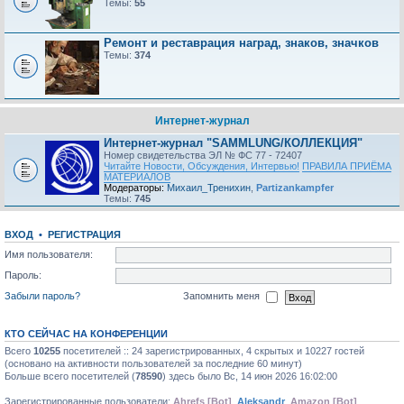
Темы:
55
Ремонт и реставрация наград, знаков, значков
Темы:
374
Интернет-журнал
Интернет-журнал "SAMMLUNG/КОЛЛЕКЦИЯ"
Номер свидетельства ЭЛ № ФС 77 - 72407
Читайте Новости, Обсуждения, Интервью!
ПРАВИЛА ПРИЁМА
МАТЕРИАЛОВ
Модераторы:
Михаил_Тренихин
,
Partizankampfer
Темы:
745
ВХОД
•
РЕГИСТРАЦИЯ
Имя пользователя:
Пароль:
Забыли пароль?
Запомнить меня
КТО СЕЙЧАС НА КОНФЕРЕНЦИИ
Всего
10255
посетителей :: 24 зарегистрированных, 4 скрытых и 10227 гостей
(основано на активности пользователей за последние 60 минут)
Больше всего посетителей (
78590
) здесь было Вс, 14 июн 2026 16:02:00
Зарегистрированные пользователи:
Ahrefs [Bot]
,
Aleksandr
,
Amazon [Bot]
,