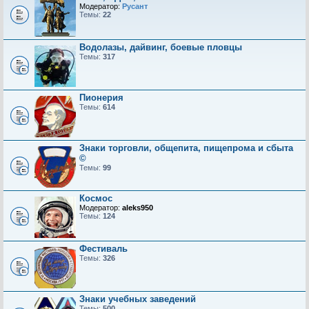
Модератор:
Русант
Темы:
22
Водолазы, дайвинг, боевые пловцы
Темы:
317
Пионерия
Темы:
614
Знаки торговли, общепита, пищепрома и сбыта
©
Темы:
99
Космос
Модератор:
aleks950
Темы:
124
Фестиваль
Темы:
326
Знаки учебных заведений
Темы:
500