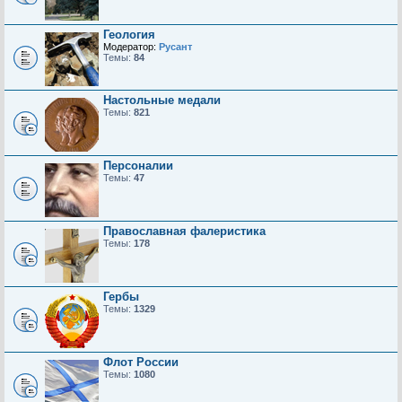
Геология
Модератор:
Русант
Темы:
84
Настольные медали
Темы:
821
Персоналии
Темы:
47
Православная фалеристика
Темы:
178
Гербы
Темы:
1329
Флот России
Темы:
1080