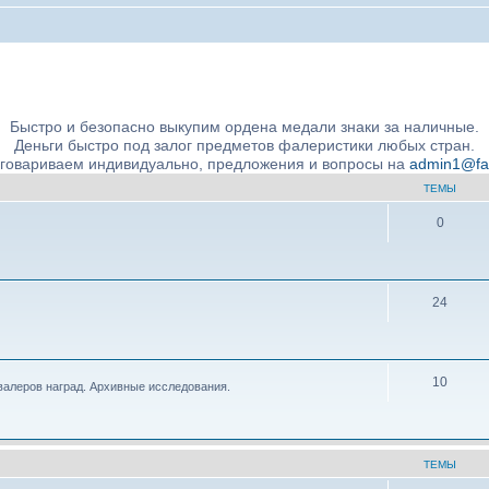
ние подлинности и экспертное сообщество
Быстро и безопасно выкупим ордена медали знаки за наличные.
Деньги быстро под залог предметов фалеристики любых стран.
бговариваем индивидуально, предложения и вопросы на
admin1@fale
ТЕМЫ
0
24
10
валеров наград. Архивные исследования.
ТЕМЫ