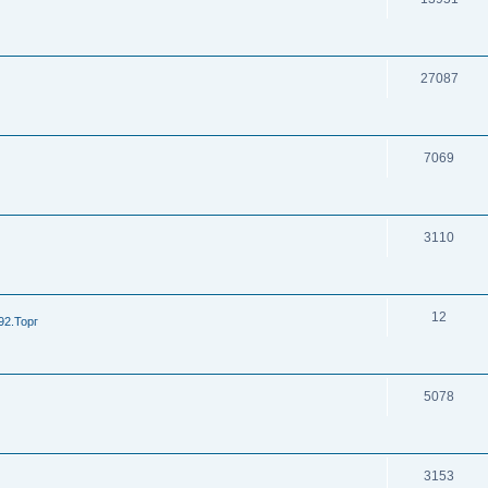
27087
7069
3110
12
92.Торг
5078
3153