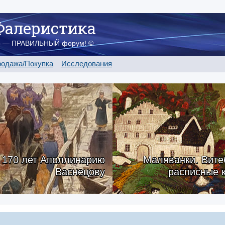
Фалеристика
о — ПРАВИЛЬНЫЙ форум! ©
одажа/Покупка
Исследования
170 лет Аполлинарию
Маляванки. Вите
Васнецову
расписные 