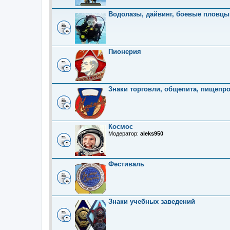
Водолазы, дайвинг, боевые пловцы
Пионерия
Знаки торговли, общепита, пищепр
Космос
Модератор:
aleks950
Фестиваль
Знаки учебных заведений