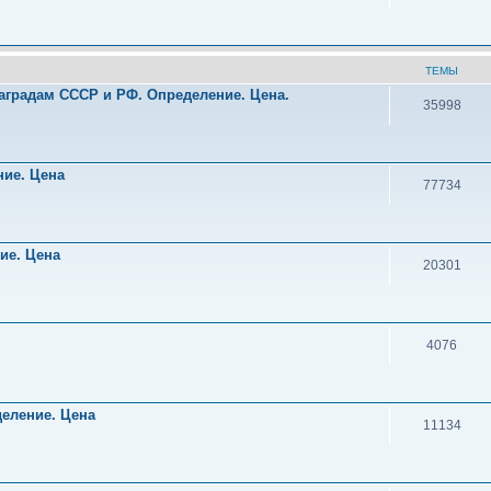
ТЕМЫ
аградам СССР и РФ. Определение. Цена.
35998
!
ние. Цена
77734
ние. Цена
20301
4076
деление. Цена
11134