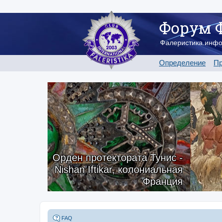
Форум 
Фалеристика.инф
Определение
Пр
Орден протектората Тунис -
Nishan Iftikar, колониальная
Франция
FAQ