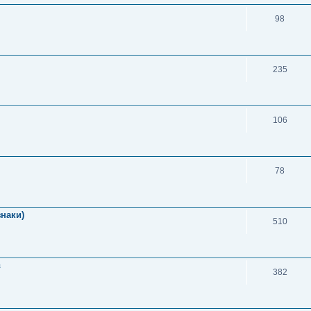
98
235
106
78
знаки)
510
в
382