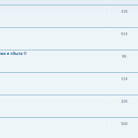
318
614
ома и сбыта ©
99
124
326
500