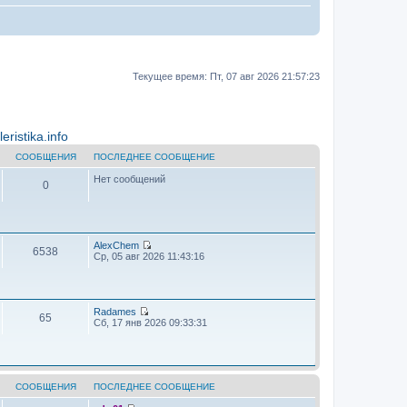
Текущее время: Пт, 07 авг 2026 21:57:23
ristika.info
СООБЩЕНИЯ
ПОСЛЕДНЕЕ СООБЩЕНИЕ
Нет сообщений
0
AlехChem
6538
П
Ср, 05 авг 2026 11:43:16
е
р
е
й
т
Radames
65
и
П
Сб, 17 янв 2026 09:33:31
к
е
п
р
о
е
с
й
л
т
е
и
СООБЩЕНИЯ
ПОСЛЕДНЕЕ СООБЩЕНИЕ
д
к
н