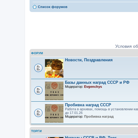
Список форумов
Ордена, медали, знаки. Определе
Условия о
ФОРУМ
Новости, Поздравления
Базы данных наград СССР и РФ
Модератор:
Evgenchys
Пробивка наград СССР
Работа в архивах, помощь в установлении ка
до 17.01.26
Модератор:
Пробивка наград
ТОРГИ
Награды СССР и РФ. Торг