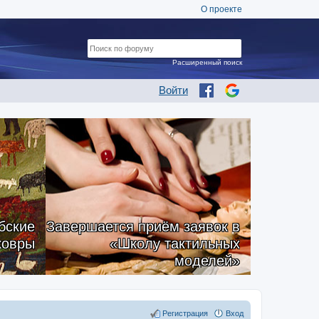
О проекте
Расширенный поиск
Войти
бские
Завершается приём заявок в
ковры
«Школу тактильных
моделей»
Регистрация
Вход