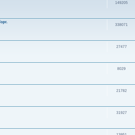
149205
орг.
338071
27477
8029
21782
31927
13951