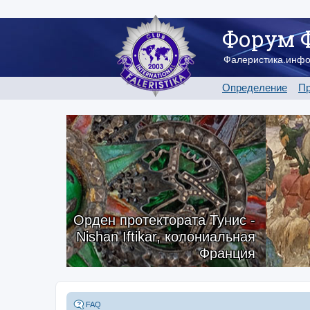
Форум 
Фалеристика.инф
Определение
Пр
Орден протектората Тунис -
Nishan Iftikar, колониальная
Франция
FAQ