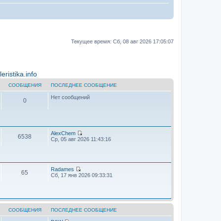
Текущее время: Сб, 08 авг 2026 17:05:07
ristika.info
СООБЩЕНИЯ
ПОСЛЕДНЕЕ СООБЩЕНИЕ
Нет сообщений
0
AlехChem
6538
П
Ср, 05 авг 2026 11:43:16
е
р
е
й
т
Radames
65
и
П
Сб, 17 янв 2026 09:33:31
к
е
п
р
о
е
с
й
л
т
е
и
СООБЩЕНИЯ
ПОСЛЕДНЕЕ СООБЩЕНИЕ
д
к
н