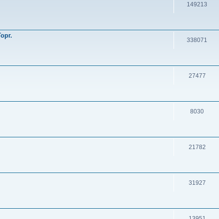
149213
орг.
338071
27477
8030
21782
31927
13951