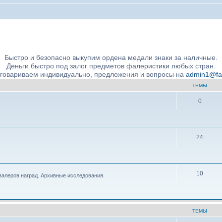
ние подлинности и экспертное сообщество
Быстро и безопасно выкупим ордена медали знаки за наличные.
Деньги быстро под залог предметов фалеристики любых стран.
бговариваем индивидуально, предложения и вопросы на
admin1@fale
ТЕМЫ
0
24
10
валеров наград. Архивные исследования.
ТЕМЫ