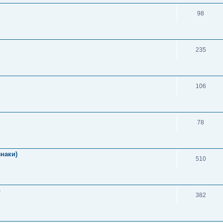
98
235
106
78
знаки)
510
в
382