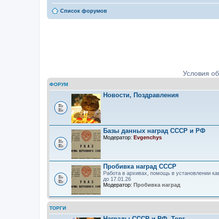
Список форумов
Ордена, медали, знаки. Определе
Условия о
ФОРУМ
Новости, Поздравления
Базы данных наград СССР и РФ
Модератор:
Evgenchys
Пробивка наград СССР
Работа в архивах, помощь в установлении ка
до 17.01.26
Модератор:
Пробивка наград
ТОРГИ
Награды СССР и РФ. Торг