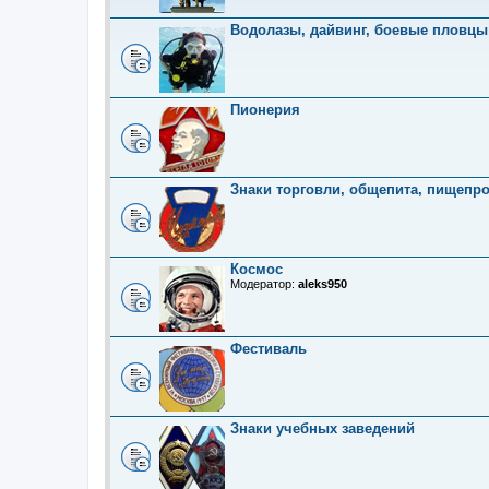
Водолазы, дайвинг, боевые пловцы
Пионерия
Знаки торговли, общепита, пищепр
Космос
Модератор:
aleks950
Фестиваль
Знаки учебных заведений