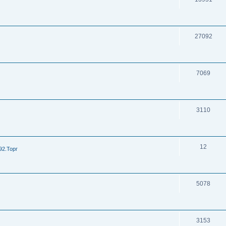
27092
7069
3110
12
92.Торг
5078
3153