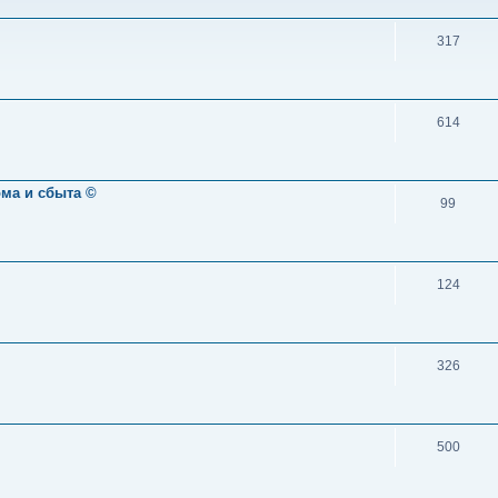
317
614
ома и сбыта ©
99
124
326
500