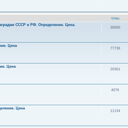
ТЕМЫ
аградам СССР и РФ. Определение. Цена.
36000
!
ние. Цена
77736
ние. Цена
20301
4076
деление. Цена
11134