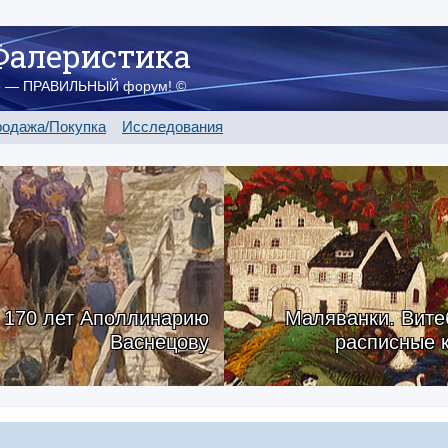
Фалеристика
о — ПРАВИЛЬНЫЙ форум! ©
одажа/Покупка
Исследования
170 лет Аполлинарию
Маляванки. Вите
Васнецову
расписные 