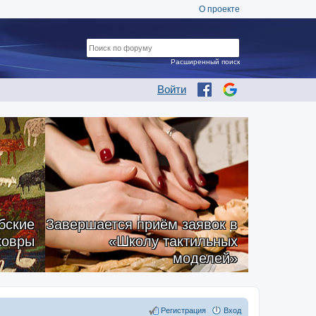
О проекте
Расширенный поиск
Войти
бские
Завершается приём заявок в
ковры
«Школу тактильных
моделей»
Регистрация
Вход