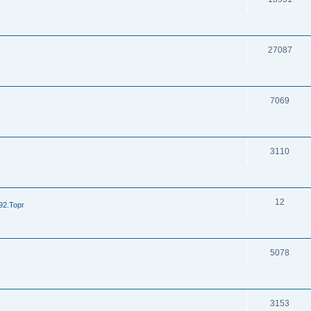
27087
7069
3110
12
92.Торг
5078
3153