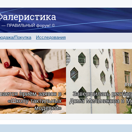
Фалеристика
о — ПРАВИЛЬНЫЙ форум! ©
одажа/Покупка
Исследования
ается приём заявок в
Завершилась рестав
«Школу тактильных
Дома Мельникова в М
моделей»