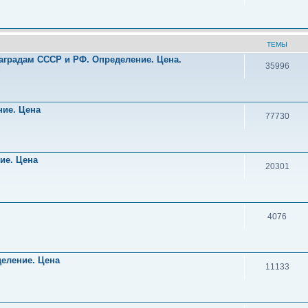
ТЕМЫ
аградам СССР и РФ. Определение. Цена.
35996
!
ние. Цена
77730
ние. Цена
20301
4076
деление. Цена
11133