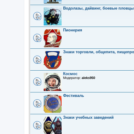
Водолазы, дайвинг, боевые пловцы
Пионерия
Знаки торговли, общепита, пищепр
Космос
Модератор:
aleks950
Фестиваль
Знаки учебных заведений