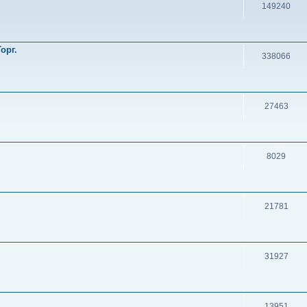
149240
орг.
338066
27463
8029
21781
31927
13951