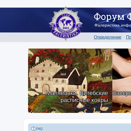
Форум 
Фалеристика.инф
Определение
Пр
Маляванки. Витебские
Заверш
расписные ковры
FAQ