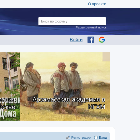
О проекте
Расширенный поиск
Войти
рация
Арзамасская академия в
оскве
НГХМ
Регистрация
Вход