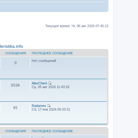
Текущее время: Чт, 06 авг 2026 07:45:12
ristika.info
СООБЩЕНИЯ
ПОСЛЕДНЕЕ СООБЩЕНИЕ
Нет сообщений
0
AlехChem
6538
П
Ср, 05 авг 2026 11:43:16
е
р
е
й
т
Radames
65
и
П
Сб, 17 янв 2026 09:33:31
к
е
п
р
о
е
с
й
л
т
е
и
СООБЩЕНИЯ
ПОСЛЕДНЕЕ СООБЩЕНИЕ
д
к
н