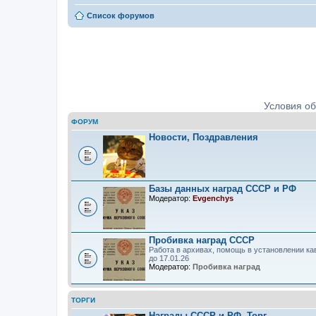
Список форумов
Ордена, медали, знаки. Определе
Условия о
ФОРУМ
Новости, Поздравления
Базы данных наград СССР и РФ
Модератор:
Evgenchys
Пробивка наград СССР
Работа в архивах, помощь в установлении ка
до 17.01.26
Модератор:
Пробивка наград
ТОРГИ
Награды СССР и РФ. Торг