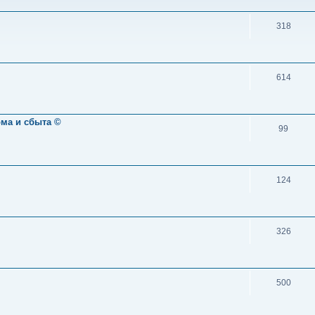
318
614
ома и сбыта ©
99
124
326
500