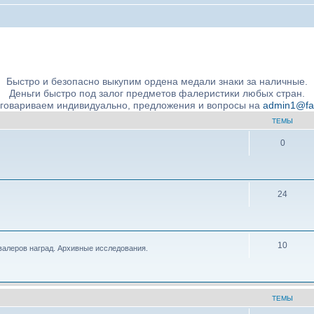
ние подлинности и экспертное сообщество
Быстро и безопасно выкупим ордена медали знаки за наличные.
Деньги быстро под залог предметов фалеристики любых стран.
бговариваем индивидуально, предложения и вопросы на
admin1@fale
ТЕМЫ
0
24
10
валеров наград. Архивные исследования.
ТЕМЫ