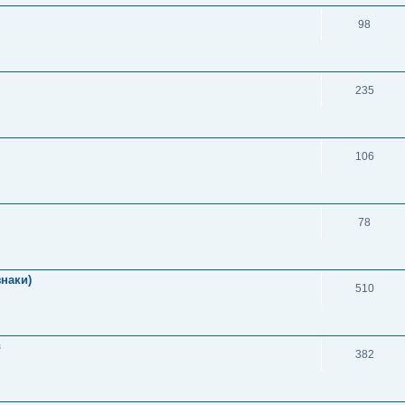
98
235
106
78
знаки)
510
в
382