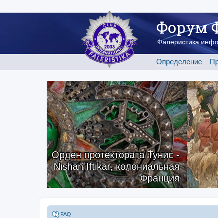
Форум 
Фалеристика.инф
Определение
Пр
Орден протектората Тунис -
Nishan Iftikar, колониальная
Франция
FAQ