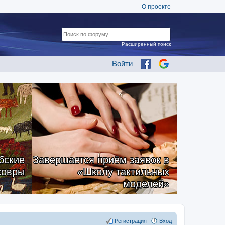
О проекте
Расширенный поиск
Войти
бские
Завершается приём заявок в
ковры
«Школу тактильных
моделей»
Регистрация
Вход