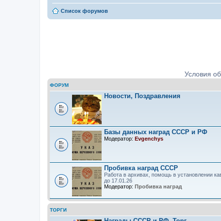
Список форумов
Ордена, медали, знаки. Определе
Условия о
ФОРУМ
Новости, Поздравления
Базы данных наград СССР и РФ
Модератор:
Evgenchys
Пробивка наград СССР
Работа в архивах, помощь в установлении ка
до 17.01.26
Модератор:
Пробивка наград
ТОРГИ
Награды СССР и РФ. Торг