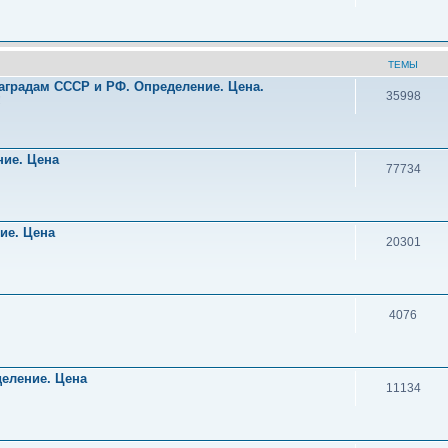
ТЕМЫ
аградам СССР и РФ. Определение. Цена.
35998
!
ние. Цена
77734
ние. Цена
20301
4076
деление. Цена
11134