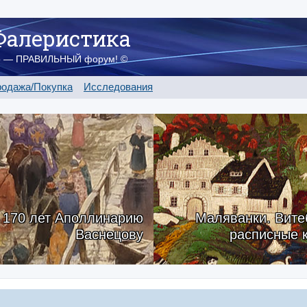
Фалеристика
о — ПРАВИЛЬНЫЙ форум! ©
одажа/Покупка
Исследования
170 лет Аполлинарию
Маляванки. Вите
Васнецову
расписные 