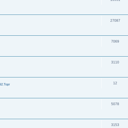
27087
7069
3110
12
92.Торг
5078
3153