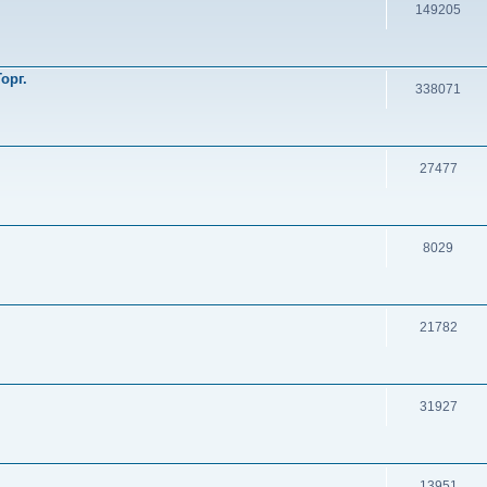
149205
орг.
338071
27477
8029
21782
31927
13951