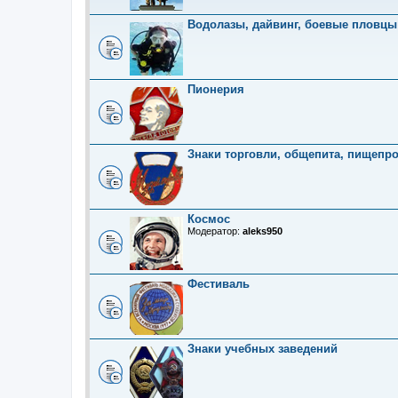
Водолазы, дайвинг, боевые пловцы
Пионерия
Знаки торговли, общепита, пищепр
Космос
Модератор:
aleks950
Фестиваль
Знаки учебных заведений