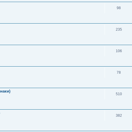
98
235
106
78
знаки)
510
в
382