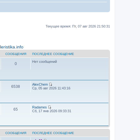
Текущее время: Пт, 07 авг 2026 21:50:31
ristika.info
СООБЩЕНИЯ
ПОСЛЕДНЕЕ СООБЩЕНИЕ
Нет сообщений
0
AlехChem
6538
П
Ср, 05 авг 2026 11:43:16
е
р
е
й
т
Radames
65
и
П
Сб, 17 янв 2026 09:33:31
к
е
п
р
о
е
с
й
л
т
е
и
СООБЩЕНИЯ
ПОСЛЕДНЕЕ СООБЩЕНИЕ
д
к
н