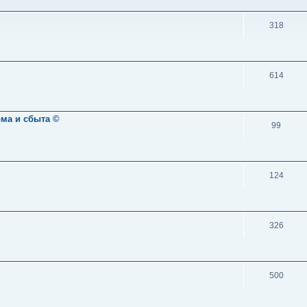
318
614
ома и сбыта ©
99
124
326
500