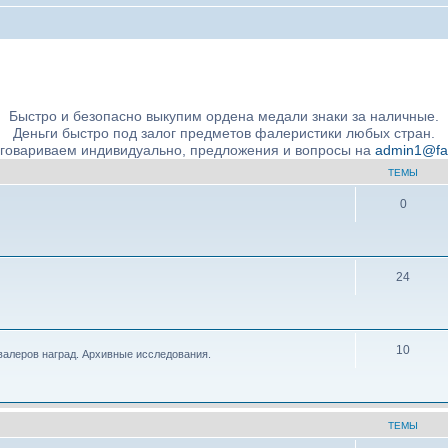
ние подлинности и экспертное сообщество
Быстро и безопасно выкупим ордена медали знаки за наличные.
Деньги быстро под залог предметов фалеристики любых стран.
бговариваем индивидуально, предложения и вопросы на
admin1@fale
ТЕМЫ
0
24
10
валеров наград. Архивные исследования.
ТЕМЫ