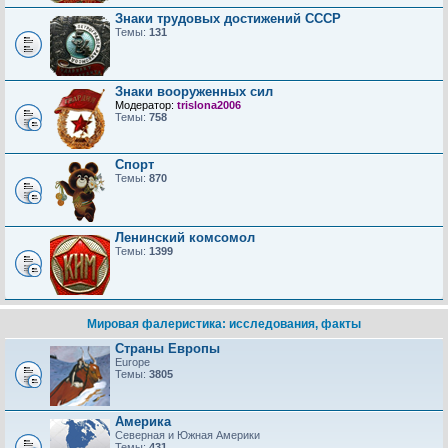
Знаки трудовых достижений CCCP
Темы:
131
Знаки вооруженных сил
Модератор:
trislona2006
Темы:
758
Спорт
Темы:
870
Ленинский комсомол
Темы:
1399
Мировая фалеристика: исследования, факты
Страны Европы
Europe
Темы:
3805
Америка
Северная и Южная Америки
Темы:
431