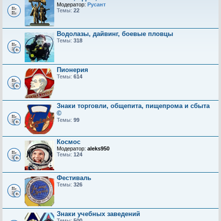
Модератор:
Русант
Темы:
22
Водолазы, дайвинг, боевые пловцы
Темы:
318
Пионерия
Темы:
614
Знаки торговли, общепита, пищепрома и сбыта
©
Темы:
99
Космос
Модератор:
aleks950
Темы:
124
Фестиваль
Темы:
326
Знаки учебных заведений
Темы:
500