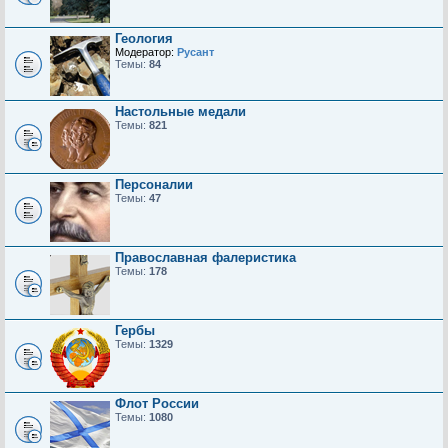
Геология
Модератор:
Русант
Темы:
84
Настольные медали
Темы:
821
Персоналии
Темы:
47
Православная фалеристика
Темы:
178
Гербы
Темы:
1329
Флот России
Темы:
1080