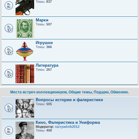
Темы:
837
Марки
Темы:
507
Игрушки
Темы:
366
Литература
Темы:
267
Места встреч коллекционеров, Общие темы, Подарю, Обменяю.
Вопросы истории и фалеристики
Темы:
505
Кино, Фалеристика и Униформа
Модератор:
razryadnik2012
Темы:
408