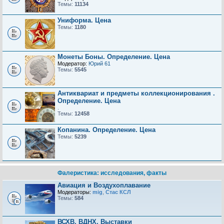
Темы:
11134
Униформа. Цена
Темы:
1180
Монеты Боны. Определение. Цена
Модератор:
Юрий 61
Темы:
5545
Антиквариат и предметы коллекционирования .
Определение. Цена
.
Темы:
12458
Копанина. Определение. Цена
Темы:
5239
Фалеристика: исследования, факты
Авиация и Воздухоплавание
Модераторы:
mig
,
Стас КСЛ
Темы:
584
ВСХВ, ВДНХ, Выставки