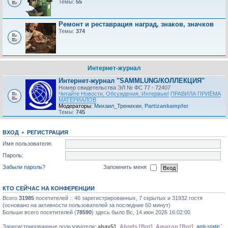
Темы:
55
Ремонт и реставрация наград, знаков, значков
Темы:
374
Интернет-журнал
Интернет-журнал "SAMMLUNG/КОЛЛЕКЦИЯ"
Номер свидетельства ЭЛ № ФС 77 - 72407
Читайте Новости, Обсуждения, Интервью!
ПРАВИЛА ПРИЁМА
МАТЕРИАЛОВ
Модераторы:
Михаил_Тренихин
,
Partizankampfer
Темы:
745
ВХОД
•
РЕГИСТРАЦИЯ
Имя пользователя:
Пароль:
Забыли пароль?
Запомнить меня
КТО СЕЙЧАС НА КОНФЕРЕНЦИИ
Всего
31985
посетителей :: 46 зарегистрированных, 7 скрытых и 31932 гостя
(основано на активности пользователей за последние 60 минут)
Больше всего посетителей (
78590
) здесь было Вс, 14 июн 2026 16:02:00
Зарегистрированные пользователи:
abay51
,
Ahrefs [Bot]
,
Amazon [Bot]
,
anti-static`
,