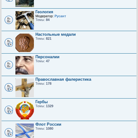
Геология
Модератор:
Русант
Темы:
84
Настольные медали
Темы:
821
Персоналии
Темы:
47
Православная фалеристика
Темы:
178
Гербы
Темы:
1329
Флот России
Темы:
1080