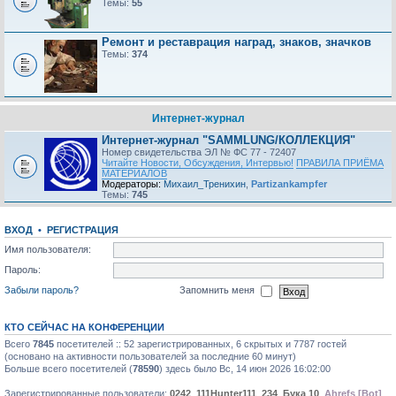
Темы:
55
Ремонт и реставрация наград, знаков, значков
Темы:
374
Интернет-журнал
Интернет-журнал "SAMMLUNG/КОЛЛЕКЦИЯ"
Номер свидетельства ЭЛ № ФС 77 - 72407
Читайте Новости, Обсуждения, Интервью!
ПРАВИЛА ПРИЁМА
МАТЕРИАЛОВ
Модераторы:
Михаил_Тренихин
,
Partizankampfer
Темы:
745
ВХОД
•
РЕГИСТРАЦИЯ
Имя пользователя:
Пароль:
Забыли пароль?
Запомнить меня
КТО СЕЙЧАС НА КОНФЕРЕНЦИИ
Всего
7845
посетителей :: 52 зарегистрированных, 6 скрытых и 7787 гостей
(основано на активности пользователей за последние 60 минут)
Больше всего посетителей (
78590
) здесь было Вс, 14 июн 2026 16:02:00
Зарегистрированные пользователи:
0242
,
111Hunter111
,
234
,
Бука 10
,
Ahrefs [Bot]
,