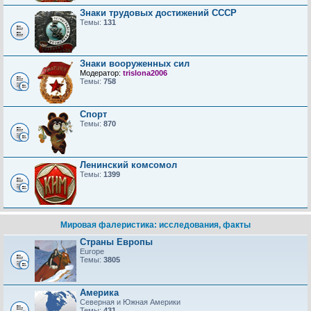
Знаки трудовых достижений CCCP
Темы:
131
Знаки вооруженных сил
Модератор:
trislona2006
Темы:
758
Спорт
Темы:
870
Ленинский комсомол
Темы:
1399
Мировая фалеристика: исследования, факты
Страны Европы
Europe
Темы:
3805
Америка
Северная и Южная Америки
Темы:
431