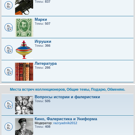
Темы:
837
Марки
Темы:
507
Игрушки
Темы:
366
Литература
Темы:
266
Места встреч коллекционеров, Общие темы, Подарю, Обменяю.
Вопросы истории и фалеристики
Темы:
505
Кино, Фалеристика и Униформа
Модератор:
razryadnik2012
Темы:
408