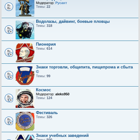
Модератор:
Русант
Темы:
22
Водолазы, дайвинг, боевые пловцы
Темы:
318
Пионерия
Темы:
614
Знаки торговли, общепита, пищепрома и сбыта
©
Темы:
99
Космос
Модератор:
aleks950
Темы:
124
Фестиваль
Темы:
326
Знаки учебных заведений
Темы:
500