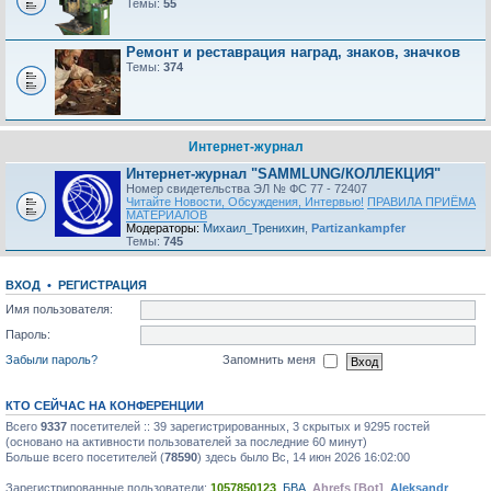
Темы:
55
Ремонт и реставрация наград, знаков, значков
Темы:
374
Интернет-журнал
Интернет-журнал "SAMMLUNG/КОЛЛЕКЦИЯ"
Номер свидетельства ЭЛ № ФС 77 - 72407
Читайте Новости, Обсуждения, Интервью!
ПРАВИЛА ПРИЁМА
МАТЕРИАЛОВ
Модераторы:
Михаил_Тренихин
,
Partizankampfer
Темы:
745
ВХОД
•
РЕГИСТРАЦИЯ
Имя пользователя:
Пароль:
Забыли пароль?
Запомнить меня
КТО СЕЙЧАС НА КОНФЕРЕНЦИИ
Всего
9337
посетителей :: 39 зарегистрированных, 3 скрытых и 9295 гостей
(основано на активности пользователей за последние 60 минут)
Больше всего посетителей (
78590
) здесь было Вс, 14 июн 2026 16:02:00
Зарегистрированные пользователи:
1057850123
,
БВА
,
Ahrefs [Bot]
,
Aleksandr
,