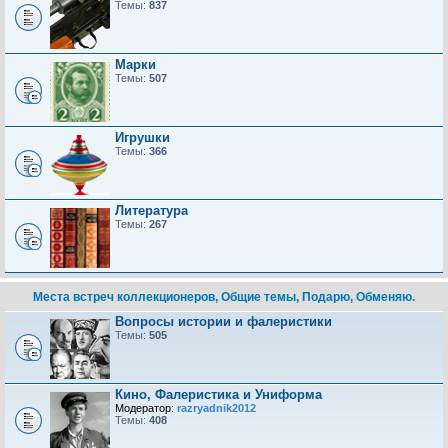
Темы:
837
Марки
Темы:
507
Игрушки
Темы:
366
Литература
Темы:
267
Места встреч коллекционеров, Общие темы, Подарю, Обменяю.
Вопросы истории и фалеристики
Темы:
505
Кино, Фалеристика и Униформа
Модератор:
razryadnik2012
Темы:
408