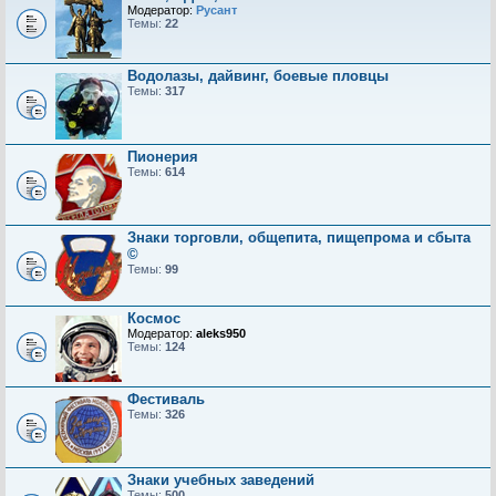
Модератор:
Русант
Темы:
22
Водолазы, дайвинг, боевые пловцы
Темы:
317
Пионерия
Темы:
614
Знаки торговли, общепита, пищепрома и сбыта
©
Темы:
99
Космос
Модератор:
aleks950
Темы:
124
Фестиваль
Темы:
326
Знаки учебных заведений
Темы:
500