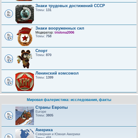
Знаки трудовых достижений CCCP
Темы:
131
Знаки вооруженных сил
Модератор:
trislona2006
Темы:
758
Спорт
Темы:
870
Ленинский комсомол
Темы:
1399
Мировая фалеристика: исследования, факты
Страны Европы
Europe
Темы:
3805
Америка
Северная и Южная Америки
Темы:
431