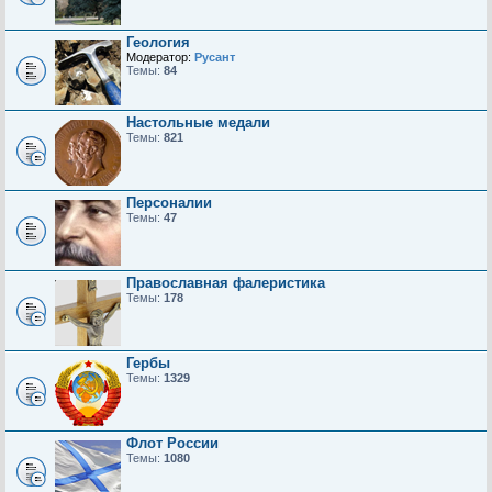
Геология
Модератор:
Русант
Темы:
84
Настольные медали
Темы:
821
Персоналии
Темы:
47
Православная фалеристика
Темы:
178
Гербы
Темы:
1329
Флот России
Темы:
1080