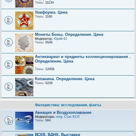
Темы:
11134
Униформа. Цена
Темы:
1180
Монеты Боны. Определение. Цена
Модератор:
Юрий 61
Темы:
5545
Антиквариат и предметы коллекционирования .
Определение. Цена
.
Темы:
12458
Копанина. Определение. Цена
Темы:
5239
Фалеристика: исследования, факты
Авиация и Воздухоплавание
Модераторы:
mig
,
Стас КСЛ
Темы:
584
ВСХВ, ВДНХ, Выставки