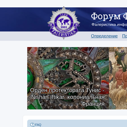
Форум 
Фалеристика.инф
Определение
Пр
Орден протектората Тунис -
Nishan Iftikar, колониальная
Франция
FAQ