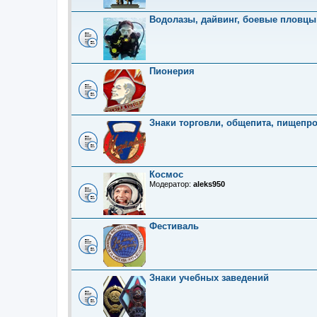
Водолазы, дайвинг, боевые пловцы
Пионерия
Знаки торговли, общепита, пищепр
Космос
Модератор:
aleks950
Фестиваль
Знаки учебных заведений