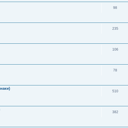
98
235
106
78
знаки)
510
в
382