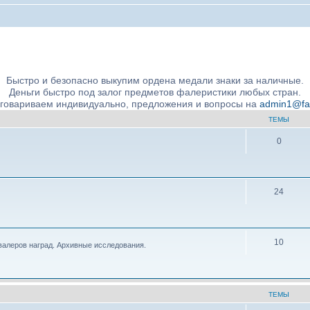
ние подлинности и экспертное сообщество
Быстро и безопасно выкупим ордена медали знаки за наличные.
Деньги быстро под залог предметов фалеристики любых стран.
бговариваем индивидуально, предложения и вопросы на
admin1@fale
ТЕМЫ
0
24
10
валеров наград. Архивные исследования.
ТЕМЫ