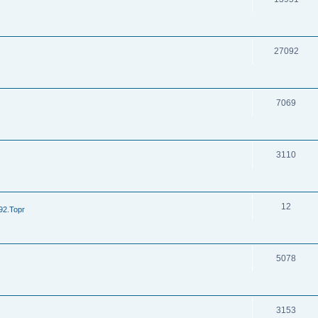
27092
7069
3110
12
92.Торг
5078
3153