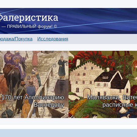
Фалеристика
о — ПРАВИЛЬНЫЙ форум! ©
одажа/Покупка
Исследования
170 лет Аполлинарию
Маляванки. Вите
Васнецову
расписные 