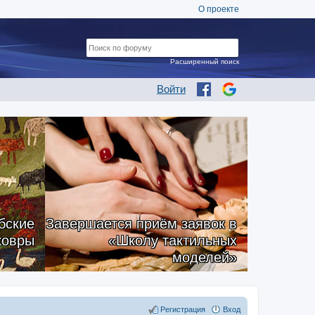
О проекте
Расширенный поиск
Войти
бские
Завершается приём заявок в
ковры
«Школу тактильных
моделей»
Регистрация
Вход