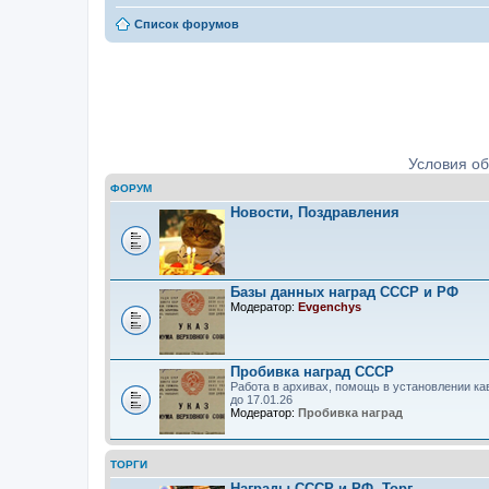
Список форумов
Ордена, медали, знаки. Определе
Условия о
ФОРУМ
Новости, Поздравления
Базы данных наград СССР и РФ
Модератор:
Evgenchys
Пробивка наград СССР
Работа в архивах, помощь в установлении ка
до 17.01.26
Модератор:
Пробивка наград
ТОРГИ
Награды СССР и РФ. Торг