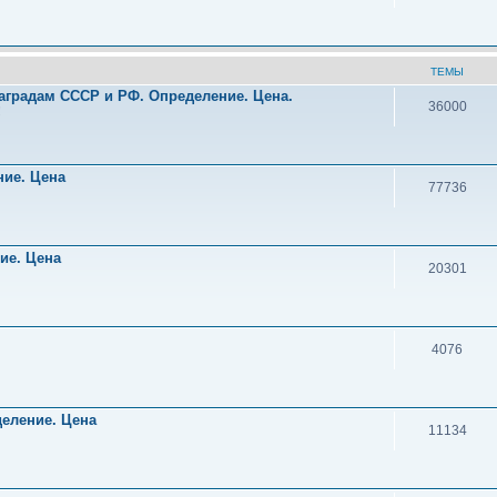
ТЕМЫ
аградам СССР и РФ. Определение. Цена.
36000
!
ние. Цена
77736
ние. Цена
20301
4076
деление. Цена
11134