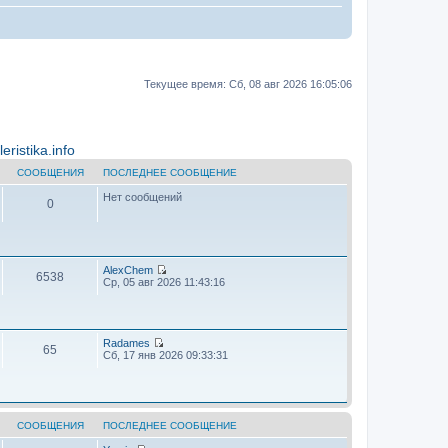
Текущее время: Сб, 08 авг 2026 16:05:06
ristika.info
СООБЩЕНИЯ
ПОСЛЕДНЕЕ СООБЩЕНИЕ
Нет сообщений
0
AlехChem
6538
П
Ср, 05 авг 2026 11:43:16
е
р
е
й
т
Radames
65
и
П
Сб, 17 янв 2026 09:33:31
к
е
п
р
о
е
с
й
л
т
е
и
СООБЩЕНИЯ
ПОСЛЕДНЕЕ СООБЩЕНИЕ
д
к
н