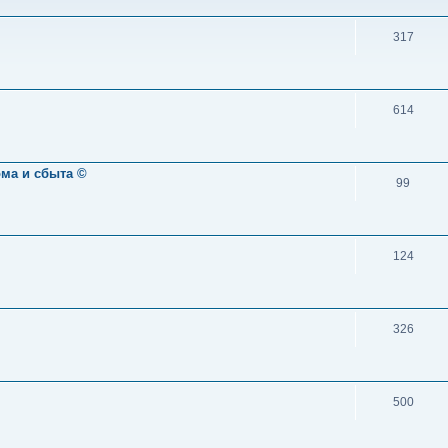
317
614
ома и сбыта ©
99
124
326
500