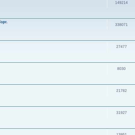
149214
орг.
338071
27477
8030
21782
31927
13951