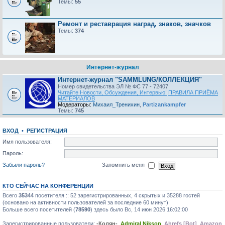
Темы:
55
Ремонт и реставрация наград, знаков, значков
Темы:
374
Интернет-журнал
Интернет-журнал "SAMMLUNG/КОЛЛЕКЦИЯ"
Номер свидетельства ЭЛ № ФС 77 - 72407
Читайте Новости, Обсуждения, Интервью!
ПРАВИЛА ПРИЁМА
МАТЕРИАЛОВ
Модераторы:
Михаил_Тренихин
,
Partizankampfer
Темы:
745
ВХОД
•
РЕГИСТРАЦИЯ
Имя пользователя:
Пароль:
Забыли пароль?
Запомнить меня
КТО СЕЙЧАС НА КОНФЕРЕНЦИИ
Всего
35344
посетителя :: 52 зарегистрированных, 4 скрытых и 35288 гостей
(основано на активности пользователей за последние 60 минут)
Больше всего посетителей (
78590
) здесь было Вс, 14 июн 2026 16:02:00
Зарегистрированные пользователи:
-Колян-
,
Admiral Nikson
,
Ahrefs [Bot]
,
Amazon