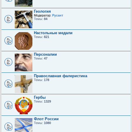
Геология
Модератор:
Русант
Темы:
84
Настольные медали
Темы:
821
Персоналии
Темы:
47
Православная фалеристика
Темы:
178
Гербы
Темы:
1329
Флот России
Темы:
1080