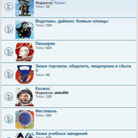
Модератор:
Русант
Темы:
22
Водолазы, дайвинг, боевые пловцы
Темы:
318
Пионерия
Темы:
614
Знаки торговли, общепита, пищепрома и сбыта
©
Темы:
99
Космос
Модератор:
aleks950
Темы:
124
Фестиваль
Темы:
326
Знаки учебных заведений
Темы:
500