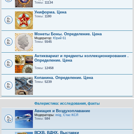
Темы:
11134
Униформа. Цена
Темы:
1180
Монеты Боны. Определение. Цена
Модератор:
Юрий 61
Темы:
5545
Антиквариат и предметы коллекционирования .
Определение. Цена
.
Темы:
12458
Копанина. Определение. Цена
Темы:
5239
Фалеристика: исследования, факты
Авиация и Воздухоплавание
Модераторы:
mig
,
Стас КСЛ
Темы:
584
ВСХВ, ВДНХ, Выставки