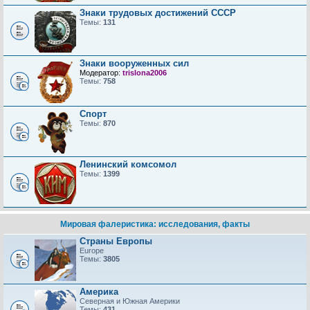
Знаки трудовых достижений CCCP
Темы:
131
Знаки вооруженных сил
Модератор:
trislona2006
Темы:
758
Спорт
Темы:
870
Ленинский комсомол
Темы:
1399
Мировая фалеристика: исследования, факты
Страны Европы
Europe
Темы:
3805
Америка
Северная и Южная Америки
Темы:
431