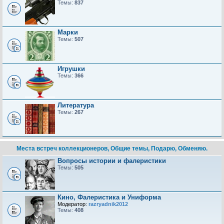
Темы:
837
Марки
Темы:
507
Игрушки
Темы:
366
Литература
Темы:
267
Места встреч коллекционеров, Общие темы, Подарю, Обменяю.
Вопросы истории и фалеристики
Темы:
505
Кино, Фалеристика и Униформа
Модератор:
razryadnik2012
Темы:
408