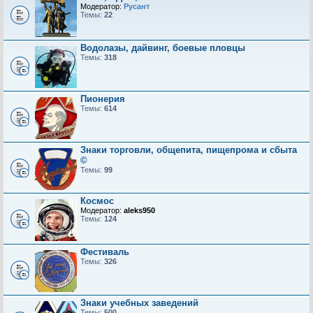
Модератор:
Русант
Темы:
22
Водолазы, дайвинг, боевые пловцы
Темы:
318
Пионерия
Темы:
614
Знаки торговли, общепита, пищепрома и сбыта
©
Темы:
99
Космос
Модератор:
aleks950
Темы:
124
Фестиваль
Темы:
326
Знаки учебных заведений
Темы:
500