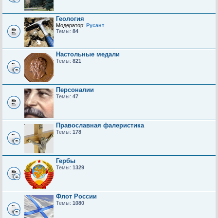
Геология
Модератор:
Русант
Темы:
84
Настольные медали
Темы:
821
Персоналии
Темы:
47
Православная фалеристика
Темы:
178
Гербы
Темы:
1329
Флот России
Темы:
1080