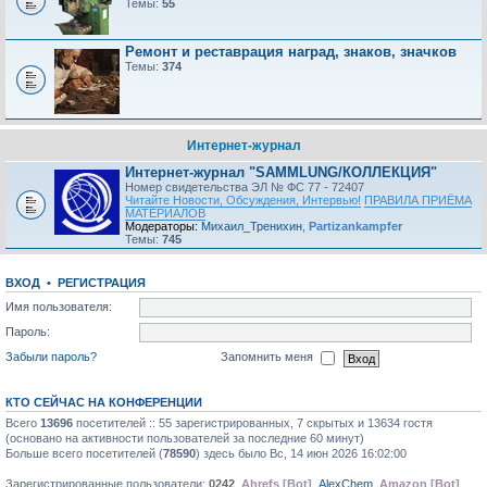
Темы:
55
Ремонт и реставрация наград, знаков, значков
Темы:
374
Интернет-журнал
Интернет-журнал "SAMMLUNG/КОЛЛЕКЦИЯ"
Номер свидетельства ЭЛ № ФС 77 - 72407
Читайте Новости, Обсуждения, Интервью!
ПРАВИЛА ПРИЁМА
МАТЕРИАЛОВ
Модераторы:
Михаил_Тренихин
,
Partizankampfer
Темы:
745
ВХОД
•
РЕГИСТРАЦИЯ
Имя пользователя:
Пароль:
Забыли пароль?
Запомнить меня
КТО СЕЙЧАС НА КОНФЕРЕНЦИИ
Всего
13696
посетителей :: 55 зарегистрированных, 7 скрытых и 13634 гостя
(основано на активности пользователей за последние 60 минут)
Больше всего посетителей (
78590
) здесь было Вс, 14 июн 2026 16:02:00
Зарегистрированные пользователи:
0242
,
Ahrefs [Bot]
,
AlехChem
,
Amazon [Bot]
,