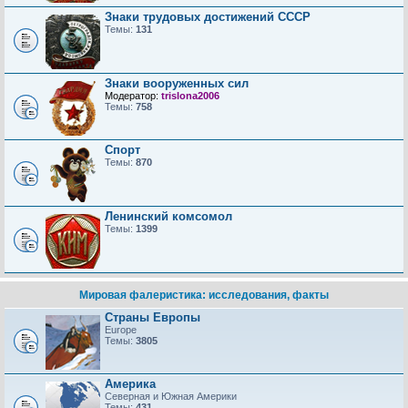
Знаки трудовых достижений CCCP
Темы:
131
Знаки вооруженных сил
Модератор:
trislona2006
Темы:
758
Спорт
Темы:
870
Ленинский комсомол
Темы:
1399
Мировая фалеристика: исследования, факты
Страны Европы
Europe
Темы:
3805
Америка
Северная и Южная Америки
Темы:
431