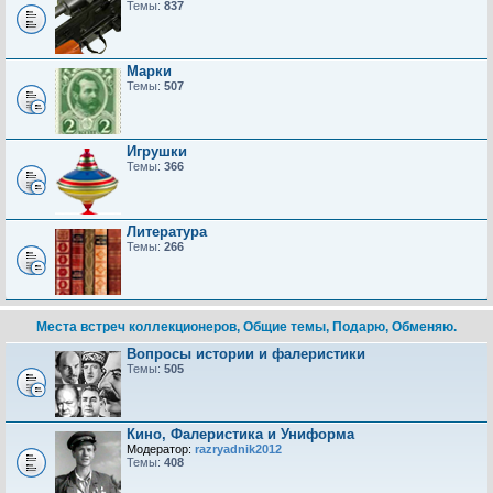
Темы:
837
Марки
Темы:
507
Игрушки
Темы:
366
Литература
Темы:
266
Места встреч коллекционеров, Общие темы, Подарю, Обменяю.
Вопросы истории и фалеристики
Темы:
505
Кино, Фалеристика и Униформа
Модератор:
razryadnik2012
Темы:
408