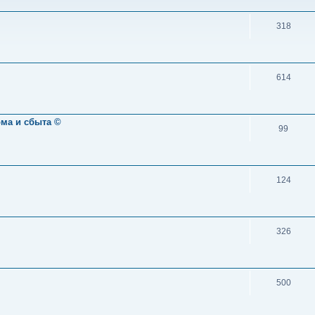
318
614
ома и сбыта ©
99
124
326
500