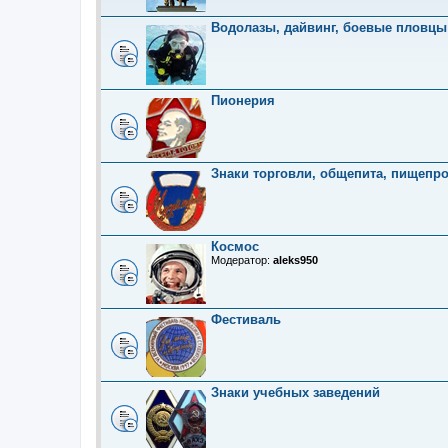
Водолазы, дайвинг, боевые пловцы
Пионерия
Знаки торговли, общепита, пищепр
Космос
Модератор:
aleks950
Фестиваль
Знаки учебных заведений