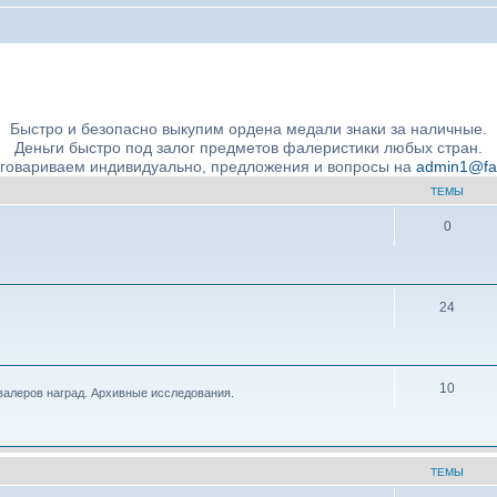
ние подлинности и экспертное сообщество
Быстро и безопасно выкупим ордена медали знаки за наличные.
Деньги быстро под залог предметов фалеристики любых стран.
бговариваем индивидуально, предложения и вопросы на
admin1@fale
ТЕМЫ
0
24
10
валеров наград. Архивные исследования.
ТЕМЫ