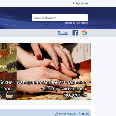
О проекте
Расширенный поиск
Войти
бские
Завершается приём заявок в
ковры
«Школу тактильных
моделей»
Регистрация
Вход