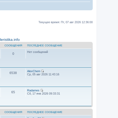
Текущее время: Пт, 07 авг 2026 12:36:00
ristika.info
СООБЩЕНИЯ
ПОСЛЕДНЕЕ СООБЩЕНИЕ
Нет сообщений
0
AlехChem
6538
П
Ср, 05 авг 2026 11:43:16
е
р
е
й
т
Radames
65
и
П
Сб, 17 янв 2026 09:33:31
к
е
п
р
о
е
с
й
л
т
е
и
СООБЩЕНИЯ
ПОСЛЕДНЕЕ СООБЩЕНИЕ
д
к
н