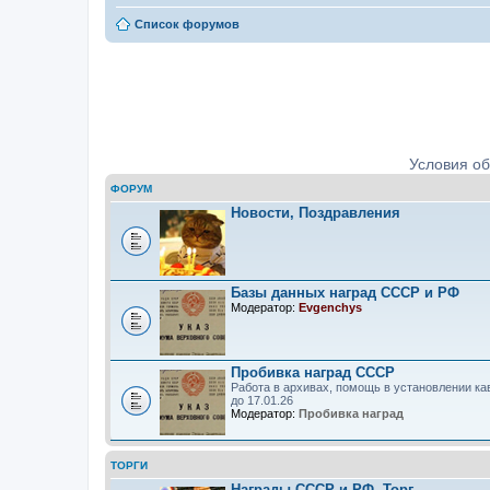
Список форумов
Ордена, медали, знаки. Определе
Условия о
ФОРУМ
Новости, Поздравления
Базы данных наград СССР и РФ
Модератор:
Evgenchys
Пробивка наград СССР
Работа в архивах, помощь в установлении ка
до 17.01.26
Модератор:
Пробивка наград
ТОРГИ
Награды СССР и РФ. Торг