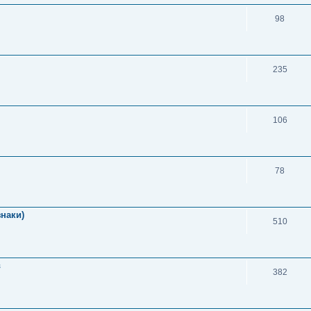
98
235
106
78
знаки)
510
в
382