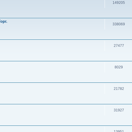
149205
орг.
338069
27477
8029
21782
31927
13951