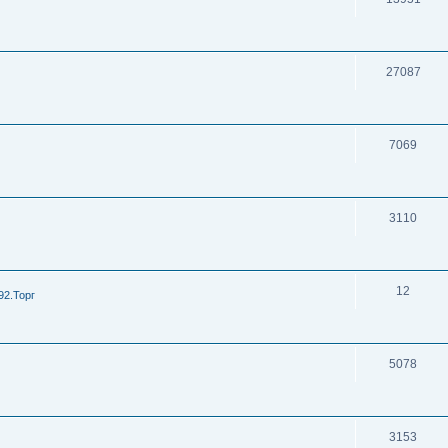
27087
7069
3110
12
92.Торг
5078
3153