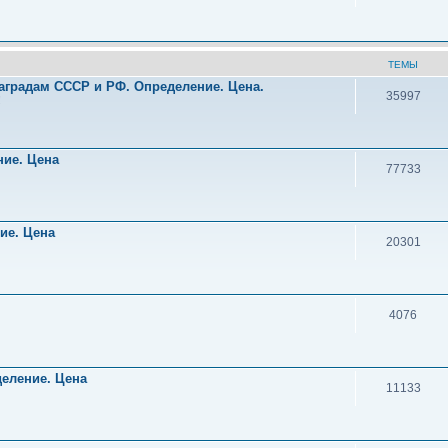
ТЕМЫ
аградам СССР и РФ. Определение. Цена.
35997
!
ние. Цена
77733
ние. Цена
20301
4076
деление. Цена
11133