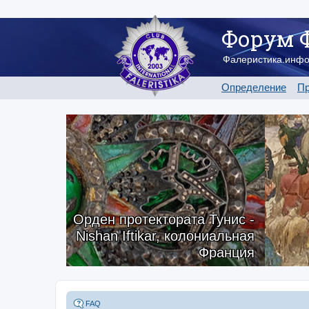
Форум 
Фалеристика.инф
Определение
Пр
Орден протектората Тунис -
Nishan Iftikar, колониальная
Франция
FAQ