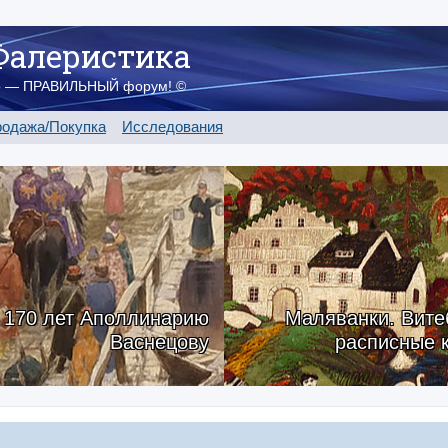
Фалеристика
о — ПРАВИЛЬНЫЙ форум! ©
одажа/Покупка
Исследования
170 лет Аполлинарию
Маляванки. Вите
Васнецову
расписные 