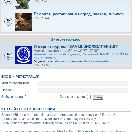
Темы:
55
Ремонт и реставрация наград, знаков, значков
Темы:
374
Интернет-журнал
Интернет-журнал "SAMMLUNG/КОЛЛЕКЦИЯ"
Номер свидетельства ЭЛ № ФС 77 - 72407
Читайте Новости, Обсуждения, Интервью!
ПРАВИЛА ПРИЁМА
МАТЕРИАЛОВ
Модераторы:
Михаил_Тренихин
,
Partizankampfer
Темы:
745
ВХОД
•
РЕГИСТРАЦИЯ
Имя пользователя:
Пароль:
Забыли пароль?
Запомнить меня
КТО СЕЙЧАС НА КОНФЕРЕНЦИИ
Всего
4466
посетителей :: 51 зарегистрированный, 4 скрытых и 4411 гостей
(основано на активности пользователей за последние 60 минут)
Больше всего посетителей (
78590
) здесь было Вс, 14 июн 2026 16:02:00
Зарегистрированные пользователи:
Ahrefs [Bot]
,
Aleksandr
,
alexsandran
,
Amazon