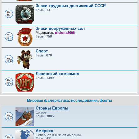
Знаки трудовых достижений CCCP
Темы:
131
Знаки вооруженных сил
Модератор:
trislona2006
Темы:
758
Спорт
Темы:
870
Ленинский комсомол
Темы:
1399
Мировая фалеристика: исследования, факты
Страны Европы
Europe
Темы:
3805
Америка
Северная и Южная Америки
Темы:
431