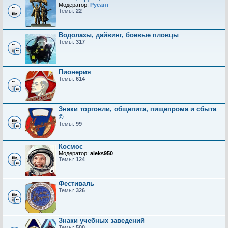
Модератор:
Русант
Темы:
22
Водолазы, дайвинг, боевые пловцы
Темы:
317
Пионерия
Темы:
614
Знаки торговли, общепита, пищепрома и сбыта
©
Темы:
99
Космос
Модератор:
aleks950
Темы:
124
Фестиваль
Темы:
326
Знаки учебных заведений
Темы:
500