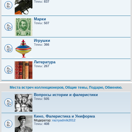
Темы:
837
Марки
Темы:
507
Игрушки
Темы:
366
Литература
Темы:
267
Места встреч коллекционеров, Общие темы, Подарю, Обменяю.
Вопросы истории и фалеристики
Темы:
505
Кино, Фалеристика и Униформа
Модератор:
razryadnik2012
Темы:
408