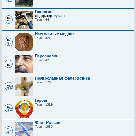
Геология
Модератор:
Русант
Темы:
84
Настольные медали
Темы:
821
Персоналии
Темы:
47
Православная фалеристика
Темы:
178
Гербы
Темы:
1329
Флот России
Темы:
1080