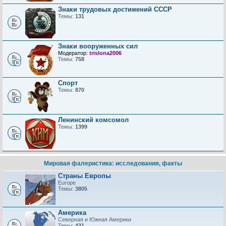
Знаки трудовых достижений CCCP
Темы:
131
Знаки вооруженных сил
Модератор:
trislona2006
Темы:
758
Спорт
Темы:
870
Ленинский комсомол
Темы:
1399
Мировая фалеристика: исследования, факты
Страны Европы
Europe
Темы:
3805
Америка
Северная и Южная Америки
Темы:
431