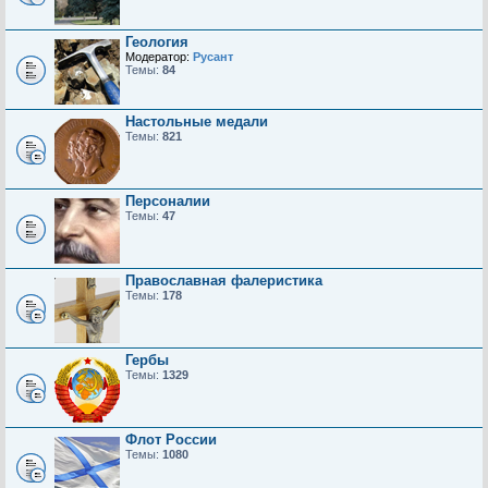
Геология
Модератор:
Русант
Темы:
84
Настольные медали
Темы:
821
Персоналии
Темы:
47
Православная фалеристика
Темы:
178
Гербы
Темы:
1329
Флот России
Темы:
1080