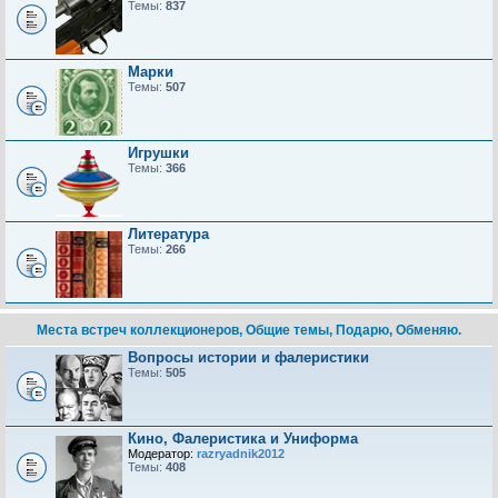
Темы:
837
Марки
Темы:
507
Игрушки
Темы:
366
Литература
Темы:
266
Места встреч коллекционеров, Общие темы, Подарю, Обменяю.
Вопросы истории и фалеристики
Темы:
505
Кино, Фалеристика и Униформа
Модератор:
razryadnik2012
Темы:
408