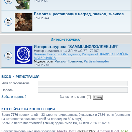
Темы:
55
Ремонт и реставрация наград, знаков, значков
Темы:
374
Интернет-журнал
Интернет-журнал "SAMMLUNG/КОЛЛЕКЦИЯ"
Номер свидетельства ЭЛ № ФС 77 - 72407
Читайте Новости, Обсуждения, Интервью!
ПРАВИЛА ПРИЁМА
МАТЕРИАЛОВ
Модераторы:
Михаил_Тренихин
,
Partizankampfer
Темы:
745
ВХОД
•
РЕГИСТРАЦИЯ
Имя пользователя:
Пароль:
Забыли пароль?
Запомнить меня
КТО СЕЙЧАС НА КОНФЕРЕНЦИИ
Всего
7776
посетителей :: 33 зарегистрированных, 9 скрытых и 7734 гостя (основано
на активности пользователей за последние 60 минут)
Больше всего посетителей (
78590
) здесь было Вс, 14 июн 2026 16:02:00
Зарегистрированные пользователи:
Ahrefs [Bot]
,
aleksin1977
,
Amazon [Bot]
,
anze
,