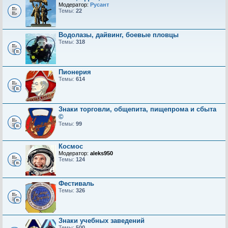
Модератор:
Русант
Темы:
22
Водолазы, дайвинг, боевые пловцы
Темы:
318
Пионерия
Темы:
614
Знаки торговли, общепита, пищепрома и сбыта
©
Темы:
99
Космос
Модератор:
aleks950
Темы:
124
Фестиваль
Темы:
326
Знаки учебных заведений
Темы:
500