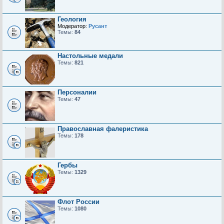
Геология
Модератор:
Русант
Темы:
84
Настольные медали
Темы:
821
Персоналии
Темы:
47
Православная фалеристика
Темы:
178
Гербы
Темы:
1329
Флот России
Темы:
1080