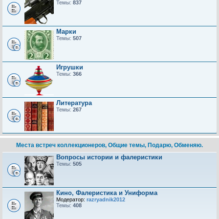
Темы:
837
Марки
Темы:
507
Игрушки
Темы:
366
Литература
Темы:
267
Места встреч коллекционеров, Общие темы, Подарю, Обменяю.
Вопросы истории и фалеристики
Темы:
505
Кино, Фалеристика и Униформа
Модератор:
razryadnik2012
Темы:
408