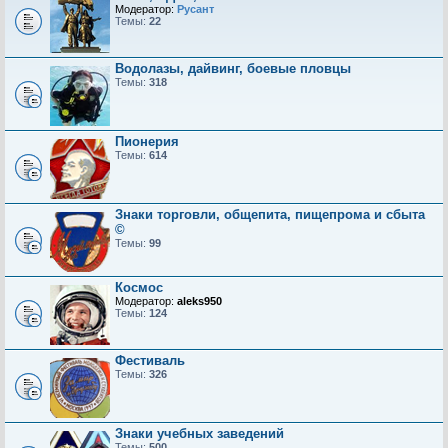
Модератор:
Русант
Темы:
22
Водолазы, дайвинг, боевые пловцы
Темы:
318
Пионерия
Темы:
614
Знаки торговли, общепита, пищепрома и сбыта
©
Темы:
99
Космос
Модератор:
aleks950
Темы:
124
Фестиваль
Темы:
326
Знаки учебных заведений
Темы:
500