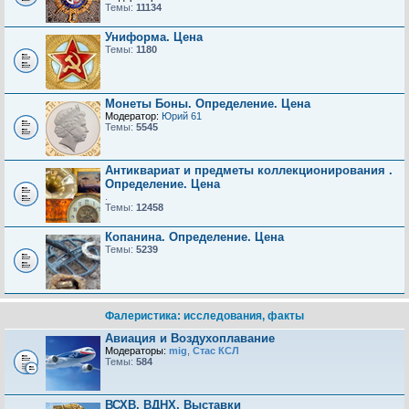
Темы:
11134
Униформа. Цена
Темы:
1180
Монеты Боны. Определение. Цена
Модератор:
Юрий 61
Темы:
5545
Антиквариат и предметы коллекционирования .
Определение. Цена
.
Темы:
12458
Копанина. Определение. Цена
Темы:
5239
Фалеристика: исследования, факты
Авиация и Воздухоплавание
Модераторы:
mig
,
Стас КСЛ
Темы:
584
ВСХВ, ВДНХ, Выставки