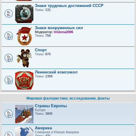
Знаки трудовых достижений CCCP
Темы:
131
Знаки вооруженных сил
Модератор:
trislona2006
Темы:
758
Спорт
Темы:
870
Ленинский комсомол
Темы:
1399
Мировая фалеристика: исследования, факты
Страны Европы
Europe
Темы:
3805
Америка
Северная и Южная Америки
Темы:
431