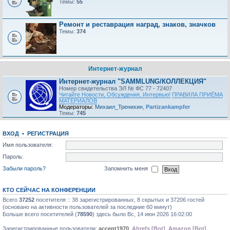
Темы:
55
Ремонт и реставрация наград, знаков, значков
Темы:
374
Интернет-журнал
Интернет-журнал "SAMMLUNG/КОЛЛЕКЦИЯ"
Номер свидетельства ЭЛ № ФС 77 - 72407
Читайте Новости, Обсуждения, Интервью!
ПРАВИЛА ПРИЁМА
МАТЕРИАЛОВ
Модераторы:
Михаил_Тренихин
,
Partizankampfer
Темы:
745
ВХОД
•
РЕГИСТРАЦИЯ
Имя пользователя:
Пароль:
Забыли пароль?
Запомнить меня
КТО СЕЙЧАС НА КОНФЕРЕНЦИИ
Всего
37252
посетителя :: 38 зарегистрированных, 8 скрытых и 37206 гостей
(основано на активности пользователей за последние 60 минут)
Больше всего посетителей (
78590
) здесь было Вс, 14 июн 2026 16:02:00
Зарегистрированные пользователи:
accept1970
,
Ahrefs [Bot]
,
Amazon [Bot]
,