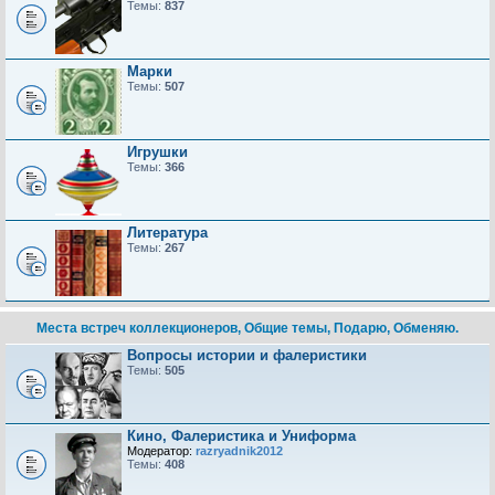
Темы:
837
Марки
Темы:
507
Игрушки
Темы:
366
Литература
Темы:
267
Места встреч коллекционеров, Общие темы, Подарю, Обменяю.
Вопросы истории и фалеристики
Темы:
505
Кино, Фалеристика и Униформа
Модератор:
razryadnik2012
Темы:
408