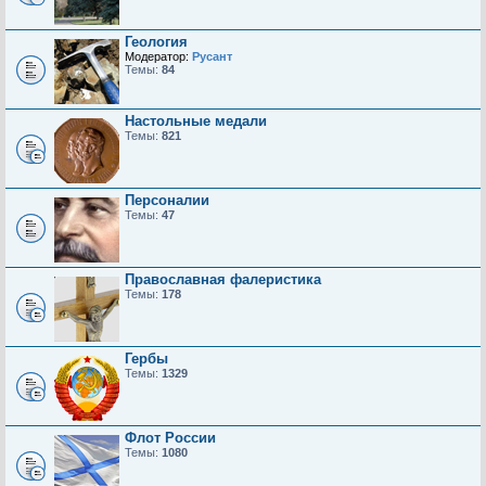
Геология
Модератор:
Русант
Темы:
84
Настольные медали
Темы:
821
Персоналии
Темы:
47
Православная фалеристика
Темы:
178
Гербы
Темы:
1329
Флот России
Темы:
1080