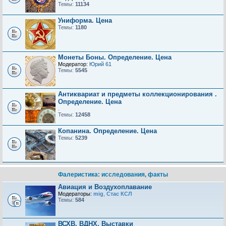
Темы:
11134
Униформа. Цена
Темы:
1180
Монеты Боны. Определение. Цена
Модератор:
Юрий 61
Темы:
5545
Антиквариат и предметы коллекционирования .
Определение. Цена
.
Темы:
12458
Копанина. Определение. Цена
Темы:
5239
Фалеристика: исследования, факты
Авиация и Воздухоплавание
Модераторы:
mig
,
Стас КСЛ
Темы:
584
ВСХВ, ВДНХ, Выставки