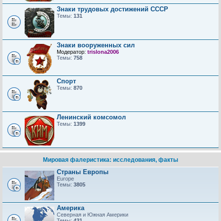
Знаки трудовых достижений CCCP
Темы:
131
Знаки вооруженных сил
Модератор:
trislona2006
Темы:
758
Спорт
Темы:
870
Ленинский комсомол
Темы:
1399
Мировая фалеристика: исследования, факты
Страны Европы
Europe
Темы:
3805
Америка
Северная и Южная Америки
Темы:
431