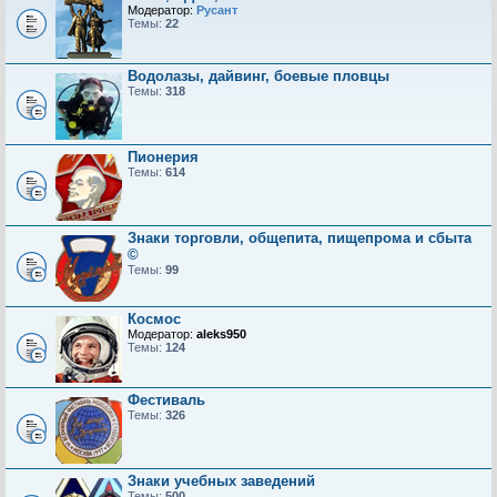
Модератор:
Русант
Темы:
22
Водолазы, дайвинг, боевые пловцы
Темы:
318
Пионерия
Темы:
614
Знаки торговли, общепита, пищепрома и сбыта
©
Темы:
99
Космос
Модератор:
aleks950
Темы:
124
Фестиваль
Темы:
326
Знаки учебных заведений
Темы:
500