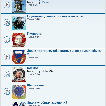
Модератор:
Русант
Темы:
22
Водолазы, дайвинг, боевые пловцы
Темы:
318
Пионерия
Темы:
614
Знаки торговли, общепита, пищепрома и сбыта
©
Темы:
99
Космос
Модератор:
aleks950
Темы:
124
Фестиваль
Темы:
326
Знаки учебных заведений
Темы:
500