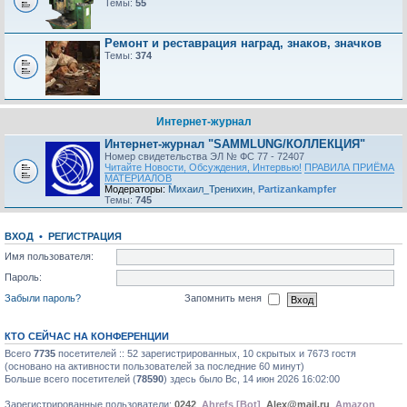
Темы:
55
Ремонт и реставрация наград, знаков, значков
Темы:
374
Интернет-журнал
Интернет-журнал "SAMMLUNG/КОЛЛЕКЦИЯ"
Номер свидетельства ЭЛ № ФС 77 - 72407
Читайте Новости, Обсуждения, Интервью!
ПРАВИЛА ПРИЁМА
МАТЕРИАЛОВ
Модераторы:
Михаил_Тренихин
,
Partizankampfer
Темы:
745
ВХОД
•
РЕГИСТРАЦИЯ
Имя пользователя:
Пароль:
Забыли пароль?
Запомнить меня
КТО СЕЙЧАС НА КОНФЕРЕНЦИИ
Всего
7735
посетителей :: 52 зарегистрированных, 10 скрытых и 7673 гостя
(основано на активности пользователей за последние 60 минут)
Больше всего посетителей (
78590
) здесь было Вс, 14 июн 2026 16:02:00
Зарегистрированные пользователи:
0242
,
Ahrefs [Bot]
,
Alex@mail.ru
,
Amazon