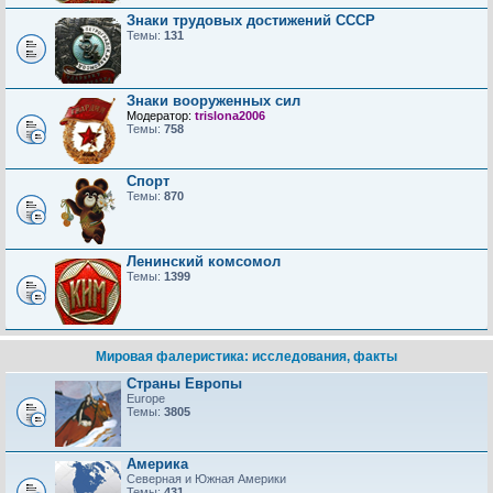
Знаки трудовых достижений CCCP
Темы:
131
Знаки вооруженных сил
Модератор:
trislona2006
Темы:
758
Спорт
Темы:
870
Ленинский комсомол
Темы:
1399
Мировая фалеристика: исследования, факты
Страны Европы
Europe
Темы:
3805
Америка
Северная и Южная Америки
Темы:
431