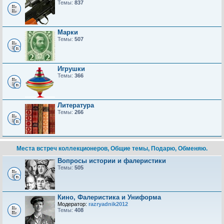
Темы:
837
Марки
Темы:
507
Игрушки
Темы:
366
Литература
Темы:
266
Места встреч коллекционеров, Общие темы, Подарю, Обменяю.
Вопросы истории и фалеристики
Темы:
505
Кино, Фалеристика и Униформа
Модератор:
razryadnik2012
Темы:
408