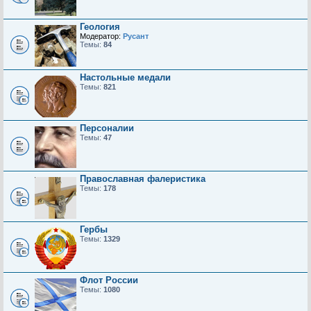
Геология
Модератор:
Русант
Темы:
84
Настольные медали
Темы:
821
Персоналии
Темы:
47
Православная фалеристика
Темы:
178
Гербы
Темы:
1329
Флот России
Темы:
1080