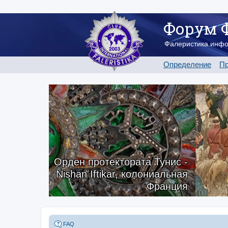
Форум 
Фалеристика.инф
Определение
Пр
Орден протектората Тунис -
Nishan Iftikar, колониальная
Франция
FAQ