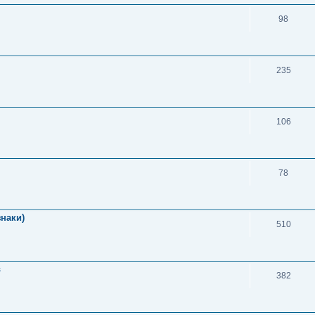
98
235
106
78
знаки)
510
в
382