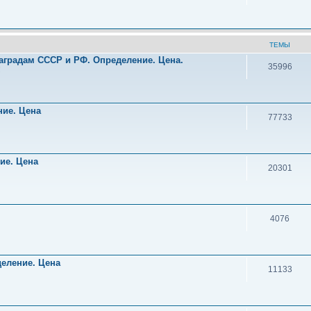
ТЕМЫ
аградам СССР и РФ. Определение. Цена.
35996
!
ние. Цена
77733
ние. Цена
20301
4076
деление. Цена
11133