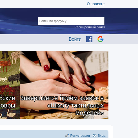
О проекте
Расширенный поиск
Войти
бские
Завершается приём заявок в
ковры
«Школу тактильных
моделей»
Регистрация
Вход