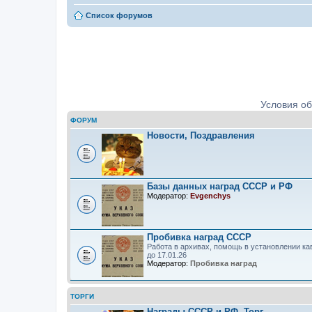
Список форумов
Ордена, медали, знаки. Определе
Условия о
ФОРУМ
Новости, Поздравления
Базы данных наград СССР и РФ
Модератор:
Evgenchys
Пробивка наград СССР
Работа в архивах, помощь в установлении ка
до 17.01.26
Модератор:
Пробивка наград
ТОРГИ
Награды СССР и РФ. Торг