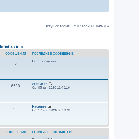
Текущее время: Пт, 07 авг 2026 04:43:04
ristika.info
СООБЩЕНИЯ
ПОСЛЕДНЕЕ СООБЩЕНИЕ
Нет сообщений
0
AlехChem
6538
П
Ср, 05 авг 2026 11:43:16
е
р
е
й
т
Radames
65
и
П
Сб, 17 янв 2026 09:33:31
к
е
п
р
о
е
с
й
л
т
е
и
СООБЩЕНИЯ
ПОСЛЕДНЕЕ СООБЩЕНИЕ
д
к
н