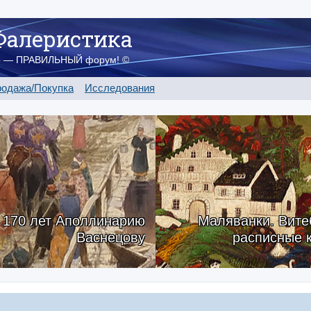
Фалеристика
о — ПРАВИЛЬНЫЙ форум! ©
одажа/Покупка
Исследования
170 лет Аполлинарию
Маляванки. Вите
Васнецову
расписные 