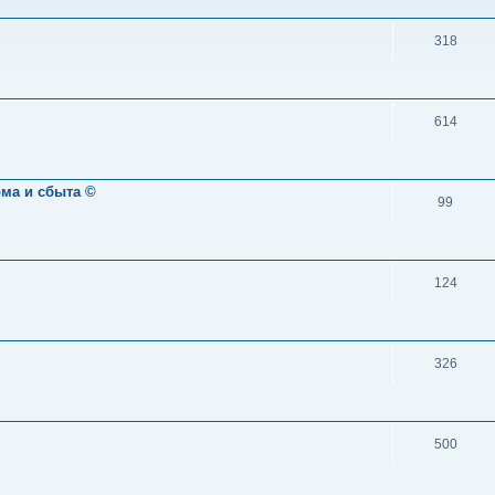
318
614
ома и сбыта ©
99
124
326
500