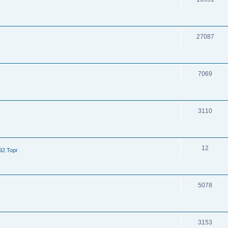
27087
7069
3110
12
92.Торг
5078
3153