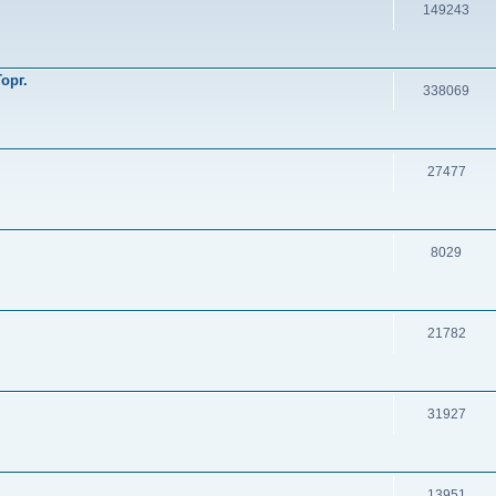
149243
орг.
338069
27477
8029
21782
31927
13951