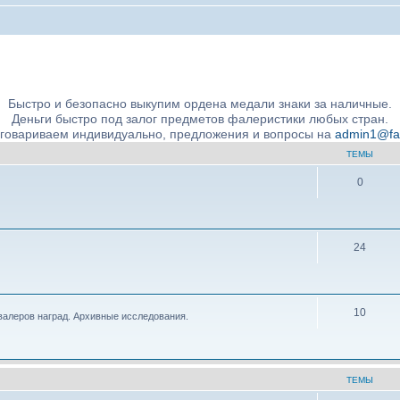
ние подлинности и экспертное сообщество
Быстро и безопасно выкупим ордена медали знаки за наличные.
Деньги быстро под залог предметов фалеристики любых стран.
бговариваем индивидуально, предложения и вопросы на
admin1@fale
ТЕМЫ
0
24
10
валеров наград. Архивные исследования.
ТЕМЫ