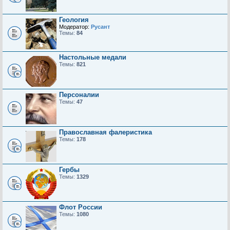
Геология
Модератор:
Русант
Темы:
84
Настольные медали
Темы:
821
Персоналии
Темы:
47
Православная фалеристика
Темы:
178
Гербы
Темы:
1329
Флот России
Темы:
1080