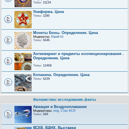
Темы:
11134
Униформа. Цена
Темы:
1180
Монеты Боны. Определение. Цена
Модератор:
Юрий 61
Темы:
5545
Антиквариат и предметы коллекционирования .
Определение. Цена
.
Темы:
12458
Копанина. Определение. Цена
Темы:
5239
Фалеристика: исследования, факты
Авиация и Воздухоплавание
Модераторы:
mig
,
Стас КСЛ
Темы:
584
ВСХВ, ВДНХ, Выставки