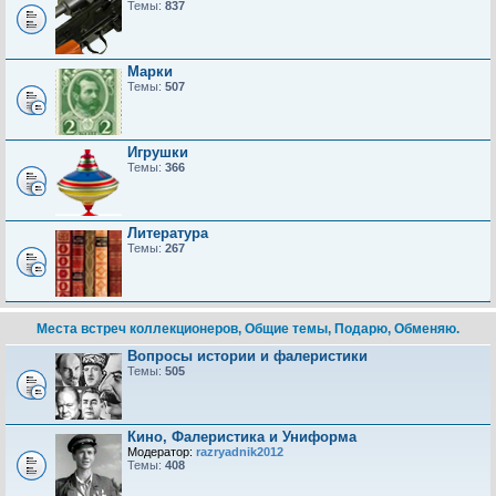
Темы:
837
Марки
Темы:
507
Игрушки
Темы:
366
Литература
Темы:
267
Места встреч коллекционеров, Общие темы, Подарю, Обменяю.
Вопросы истории и фалеристики
Темы:
505
Кино, Фалеристика и Униформа
Модератор:
razryadnik2012
Темы:
408