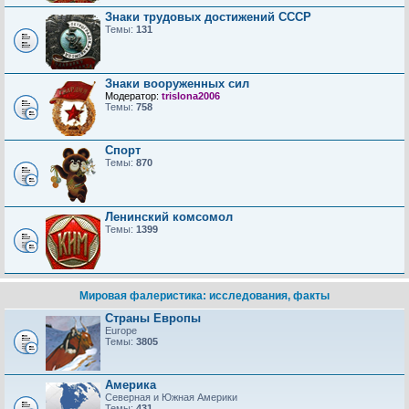
Знаки трудовых достижений CCCP
Темы:
131
Знаки вооруженных сил
Модератор:
trislona2006
Темы:
758
Спорт
Темы:
870
Ленинский комсомол
Темы:
1399
Мировая фалеристика: исследования, факты
Страны Европы
Europe
Темы:
3805
Америка
Северная и Южная Америки
Темы:
431