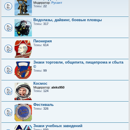
Модератор:
Русант
Темы:
22
Водолазы, дайвинг, боевые пловцы
Темы:
317
Пионерия
Темы:
614
Знаки торговли, общепита, пищепрома и сбыта
©
Темы:
99
Космос
Модератор:
aleks950
Темы:
124
Фестиваль
Темы:
326
Знаки учебных заведений
Темы:
500