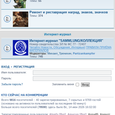
Темы:
55
Ремонт и реставрация наград, знаков, значков
Темы:
374
Интернет-журнал
Интернет-журнал "SAMMLUNG/КОЛЛЕКЦИЯ"
Номер свидетельства ЭЛ № ФС 77 - 72407
Читайте Новости, Обсуждения, Интервью!
ПРАВИЛА ПРИЁМА
МАТЕРИАЛОВ
Модераторы:
Михаил_Тренихин
,
Partizankampfer
Темы:
745
ВХОД
•
РЕГИСТРАЦИЯ
Имя пользователя:
Пароль:
Забыли пароль?
Запомнить меня
КТО СЕЙЧАС НА КОНФЕРЕНЦИИ
Всего
9816
посетителей :: 40 зарегистрированных, 7 скрытых и 9769 гостей
(основано на активности пользователей за последние 60 минут)
Больше всего посетителей (
78590
) здесь было Вс, 14 июн 2026 16:02:00
Зарегистрированные пользователи:
Ahrefs [Bot]
,
Amazon [Bot]
,
Anna85
,
Арендт
,