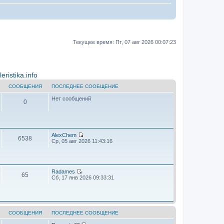
Текущее время: Пт, 07 авг 2026 00:07:23
ristika.info
СООБЩЕНИЯ
ПОСЛЕДНЕЕ СООБЩЕНИЕ
Нет сообщений
0
AlехChem
6538
П
Ср, 05 авг 2026 11:43:16
е
р
е
й
т
Radames
65
и
П
Сб, 17 янв 2026 09:33:31
к
е
п
р
о
е
с
й
л
т
е
и
СООБЩЕНИЯ
ПОСЛЕДНЕЕ СООБЩЕНИЕ
д
к
н