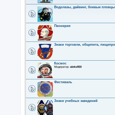
Водолазы, дайвинг, боевые пловцы
Пионерия
Знаки торговли, общепита, пищепр
Космос
Модератор:
aleks950
Фестиваль
Знаки учебных заведений