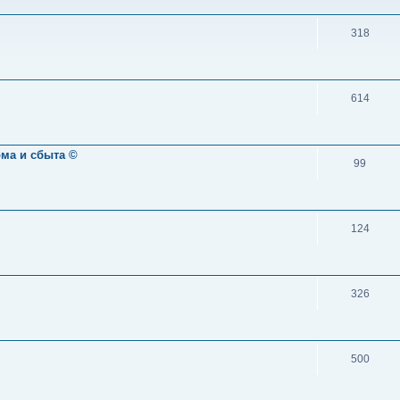
318
614
ома и сбыта ©
99
124
326
500