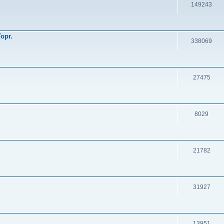
149243
орг.
338069
27475
8029
21782
31927
13951