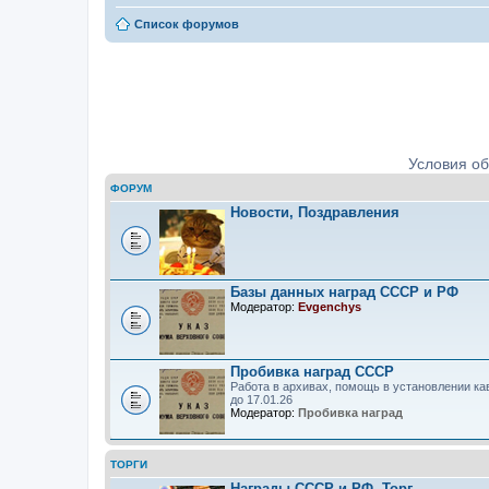
Список форумов
Ордена, медали, знаки. Определе
Условия о
ФОРУМ
Новости, Поздравления
Базы данных наград СССР и РФ
Модератор:
Evgenchys
Пробивка наград СССР
Работа в архивах, помощь в установлении ка
до 17.01.26
Модератор:
Пробивка наград
ТОРГИ
Награды СССР и РФ. Торг