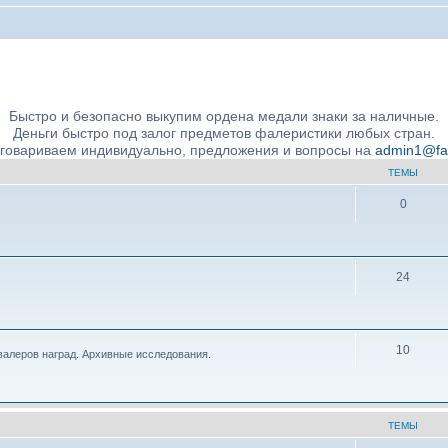
ние подлинности и экспертное сообщество
Быстро и безопасно выкупим ордена медали знаки за наличные.
Деньги быстро под залог предметов фалеристики любых стран.
бговариваем индивидуально, предложения и вопросы на
admin1@fale
ТЕМЫ
0
24
10
валеров наград. Архивные исследования.
ТЕМЫ