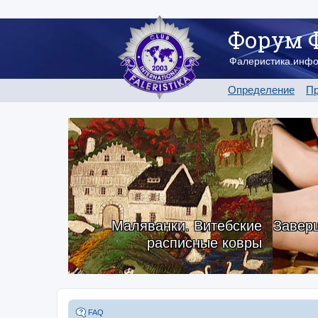
Форум 
Фалеристика.инф
Определение
Пр
Маляванки. Витебские
Заверш
расписные ковры
FAQ