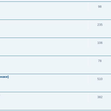
98
235
106
78
знаки)
510
в
382