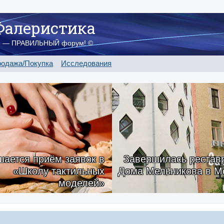
Фалеристика
о — ПРАВИЛЬНЫЙ форум! ©
одажа/Покупка
Исследования
ается приём заявок в
Завершилась рестав
«Школу тактильных
Дома Мельникова в М
моделей»