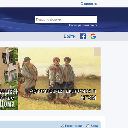
О проекте
Расширенный поиск
Войти
рация
Арзамасская академия в
оскве
НГХМ
Регистрация
Вход