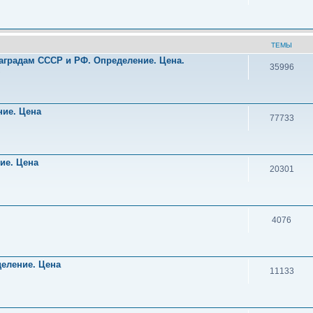
ТЕМЫ
аградам СССР и РФ. Определение. Цена.
35996
!
ние. Цена
77733
ние. Цена
20301
4076
деление. Цена
11133