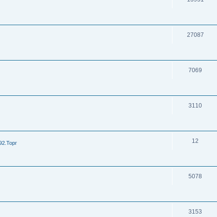
27087
7069
3110
12
92.Торг
5078
3153