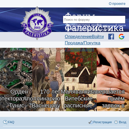
О проекте
Форум
Фалеристика
Фалеристика.инфо —
Расширенный поиск
ПРАВИЛЬНЫЙ форум! ©
Определение
Войти
Продажа/Покупка
Исследования
Орден
170 лет
Маляванки.
Завершается
отектората
Аполлинарию
Витебские
приём
Тунис -
Васнецову
расписные
заявок в
han Iftikar,
ковры
«Школу
ониальная
тактильных
FAQ
Регистрация
Вход
Франция
моделей»