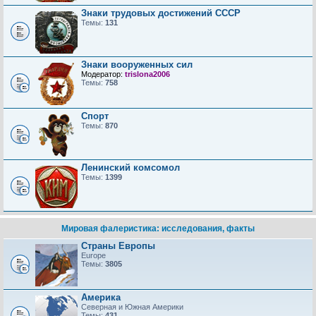
Знаки трудовых достижений CCCP
Темы:
131
Знаки вооруженных сил
Модератор:
trislona2006
Темы:
758
Спорт
Темы:
870
Ленинский комсомол
Темы:
1399
Мировая фалеристика: исследования, факты
Страны Европы
Europe
Темы:
3805
Америка
Северная и Южная Америки
Темы:
431