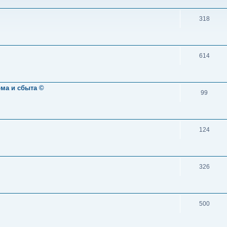
318
614
ома и сбыта ©
99
124
326
500