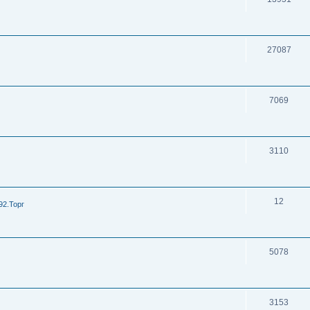
27087
7069
3110
12
92.Торг
5078
3153