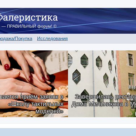
Фалеристика
о — ПРАВИЛЬНЫЙ форум! ©
одажа/Покупка
Исследования
ается приём заявок в
Завершилась рестав
«Школу тактильных
Дома Мельникова в М
моделей»