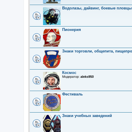
Водолазы, дайвинг, боевые пловцы
Пионерия
Знаки торговли, общепита, пищепр
Космос
Модератор:
aleks950
Фестиваль
Знаки учебных заведений