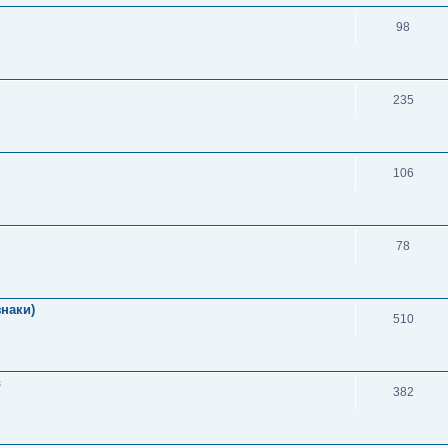
98
235
106
78
знаки)
510
в
382