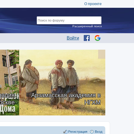
О проекте
Расширенный поиск
Войти
рация
Арзамасская академия в
оскве
НГХМ
Регистрация
Вход