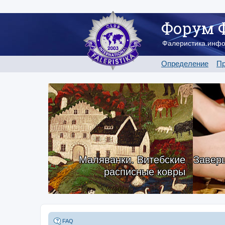
Форум 
Фалеристика.инф
Определение
Пр
Маляванки. Витебские
Заверш
расписные ковры
FAQ