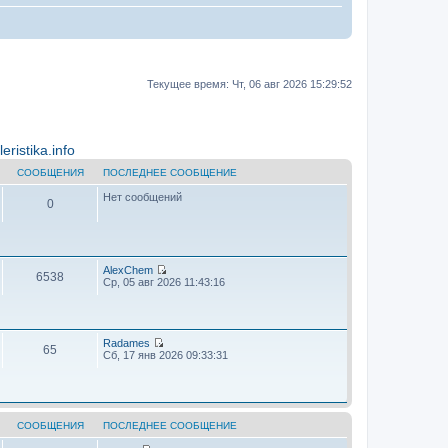
Текущее время: Чт, 06 авг 2026 15:29:52
ristika.info
СООБЩЕНИЯ
ПОСЛЕДНЕЕ СООБЩЕНИЕ
Нет сообщений
0
AlехChem
6538
П
Ср, 05 авг 2026 11:43:16
е
р
е
й
т
Radames
65
и
П
Сб, 17 янв 2026 09:33:31
к
е
п
р
о
е
с
й
л
т
е
и
СООБЩЕНИЯ
ПОСЛЕДНЕЕ СООБЩЕНИЕ
д
к
н