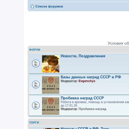
Список форумов
Ордена, медали, знаки. Определе
Условия о
ФОРУМ
Новости, Поздравления
Базы данных наград СССР и РФ
Модератор:
Evgenchys
Пробивка наград СССР
Работа в архивах, помощь в установлении ка
до 17.01.26
Модератор:
Пробивка наград
ТОРГИ
Награды СССР и РФ. Торг