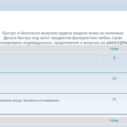
ние подлинности и экспертное сообщество
Быстро и безопасно выкупим ордена медали знаки за наличные.
Деньги быстро под залог предметов фалеристики любых стран.
бговариваем индивидуально, предложения и вопросы на
admin1@fale
ТЕМЫ
0
24
10
валеров наград. Архивные исследования.
ТЕМЫ