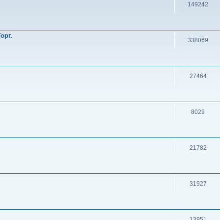
149242
орг.
338069
27464
8029
21782
31927
13951