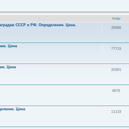
ТЕМЫ
аградам СССР и РФ. Определение. Цена.
35996
!
ние. Цена
77733
ние. Цена
20301
4076
деление. Цена
11133