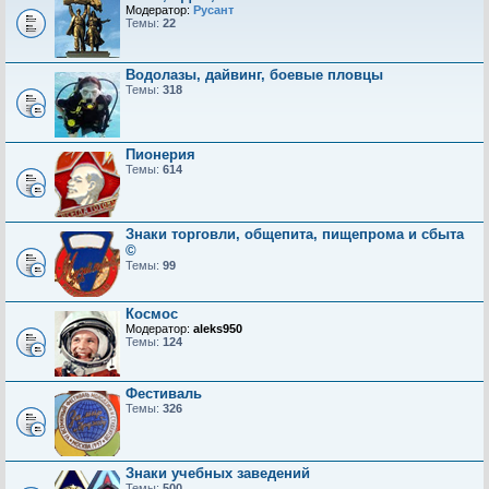
Модератор:
Русант
Темы:
22
Водолазы, дайвинг, боевые пловцы
Темы:
318
Пионерия
Темы:
614
Знаки торговли, общепита, пищепрома и сбыта
©
Темы:
99
Космос
Модератор:
aleks950
Темы:
124
Фестиваль
Темы:
326
Знаки учебных заведений
Темы:
500