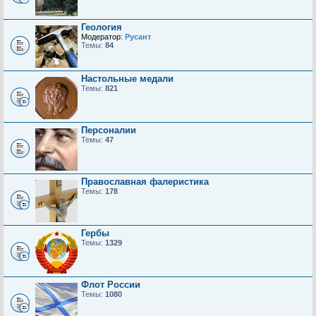
Геология
Модератор:
Русант
Темы:
84
Настольные медали
Темы:
821
Персоналии
Темы:
47
Православная фалеристика
Темы:
178
Гербы
Темы:
1329
Флот России
Темы:
1080