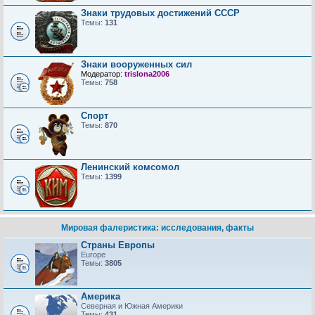
Знаки трудовых достижений CCCP
Темы:
131
Знаки вооруженных сил
Модератор:
trislona2006
Темы:
758
Спорт
Темы:
870
Ленинский комсомол
Темы:
1399
Мировая фалеристика: исследования, факты
Страны Европы
Europe
Темы:
3805
Америка
Северная и Южная Америки
Темы:
431