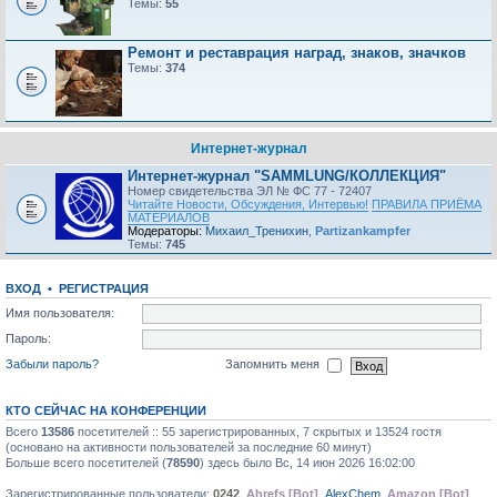
Темы:
55
Ремонт и реставрация наград, знаков, значков
Темы:
374
Интернет-журнал
Интернет-журнал "SAMMLUNG/КОЛЛЕКЦИЯ"
Номер свидетельства ЭЛ № ФС 77 - 72407
Читайте Новости, Обсуждения, Интервью!
ПРАВИЛА ПРИЁМА
МАТЕРИАЛОВ
Модераторы:
Михаил_Тренихин
,
Partizankampfer
Темы:
745
ВХОД
•
РЕГИСТРАЦИЯ
Имя пользователя:
Пароль:
Забыли пароль?
Запомнить меня
КТО СЕЙЧАС НА КОНФЕРЕНЦИИ
Всего
13586
посетителей :: 55 зарегистрированных, 7 скрытых и 13524 гостя
(основано на активности пользователей за последние 60 минут)
Больше всего посетителей (
78590
) здесь было Вс, 14 июн 2026 16:02:00
Зарегистрированные пользователи:
0242
,
Ahrefs [Bot]
,
AlехChem
,
Amazon [Bot]
,