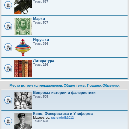
Темы:
837
Марки
Темы:
507
Игрушки
Темы:
366
Литература
Темы:
266
Места встреч коллекционеров, Общие темы, Подарю, Обменяю.
Вопросы истории и фалеристики
Темы:
505
Кино, Фалеристика и Униформа
Модератор:
razryadnik2012
Темы:
408