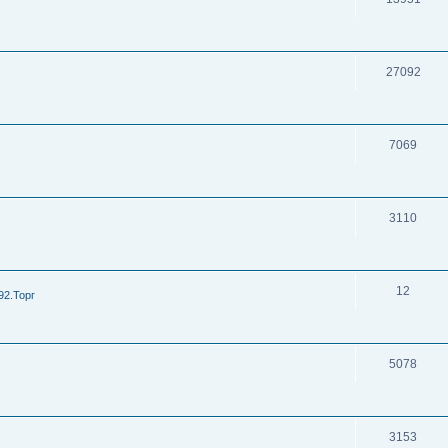
27092
7069
3110
12
92.Торг
5078
3153