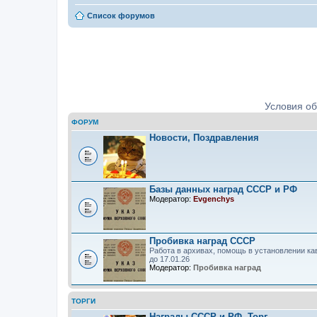
Список форумов
Ордена, медали, знаки. Определе
Условия о
ФОРУМ
Новости, Поздравления
Базы данных наград СССР и РФ
Модератор:
Evgenchys
Пробивка наград СССР
Работа в архивах, помощь в установлении ка
до 17.01.26
Модератор:
Пробивка наград
ТОРГИ
Награды СССР и РФ. Торг