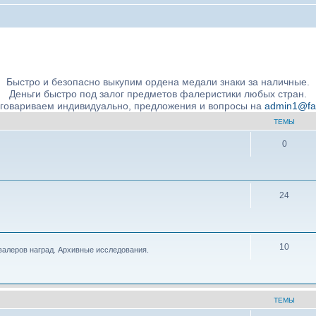
ние подлинности и экспертное сообщество
Быстро и безопасно выкупим ордена медали знаки за наличные.
Деньги быстро под залог предметов фалеристики любых стран.
бговариваем индивидуально, предложения и вопросы на
admin1@fale
ТЕМЫ
0
24
10
валеров наград. Архивные исследования.
ТЕМЫ