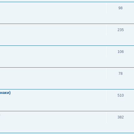
98
235
106
78
знаки)
510
в
382