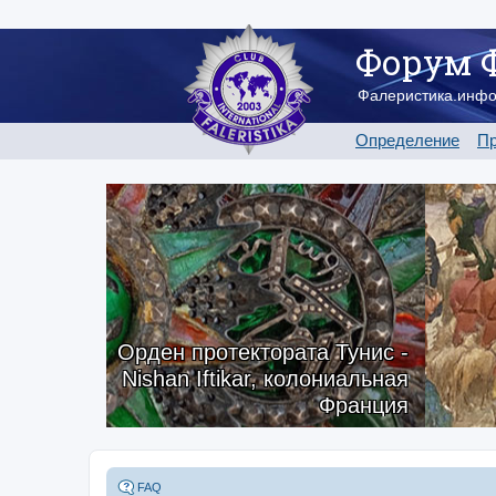
Форум 
Фалеристика.инф
Определение
Пр
Орден протектората Тунис -
Nishan Iftikar, колониальная
Франция
FAQ