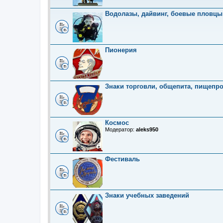
Водолазы, дайвинг, боевые пловцы
Пионерия
Знаки торговли, общепита, пищепр
Космос
Модератор:
aleks950
Фестиваль
Знаки учебных заведений