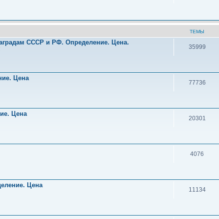
ТЕМЫ
аградам СССР и РФ. Определение. Цена.
35999
!
ние. Цена
77736
ние. Цена
20301
4076
деление. Цена
11134