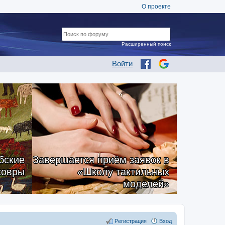
О проекте
Расширенный поиск
Войти
бские
Завершается приём заявок в
ковры
«Школу тактильных
моделей»
Регистрация
Вход