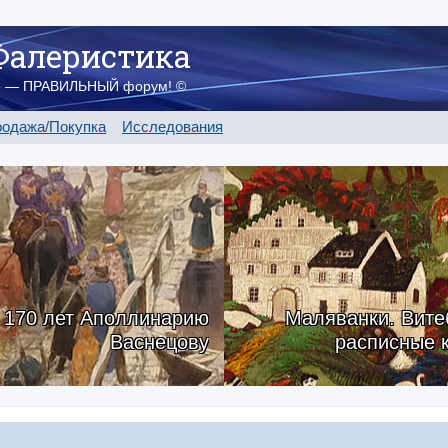
Фалеристика
о — ПРАВИЛЬНЫЙ форум! ©
одажа/Покупка
Исследования
170 лет Аполлинарию
Маляванки. Вите
Васнецову
расписные 