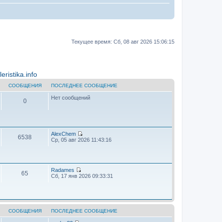
Текущее время: Сб, 08 авг 2026 15:06:15
ristika.info
СООБЩЕНИЯ
ПОСЛЕДНЕЕ СООБЩЕНИЕ
Нет сообщений
0
AlехChem
6538
П
Ср, 05 авг 2026 11:43:16
е
р
е
й
т
Radames
65
и
П
Сб, 17 янв 2026 09:33:31
к
е
п
р
о
е
с
й
л
т
е
и
СООБЩЕНИЯ
ПОСЛЕДНЕЕ СООБЩЕНИЕ
д
к
н