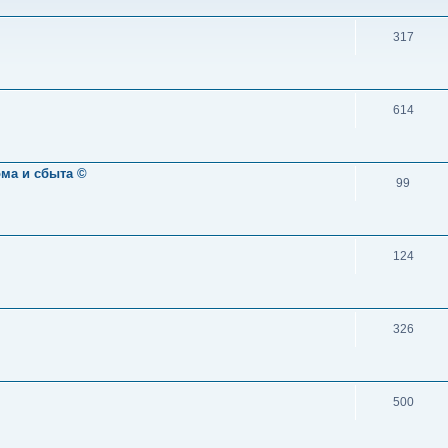
317
614
ома и сбыта ©
99
124
326
500