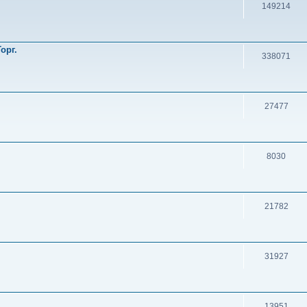
149214
орг.
338071
27477
8030
21782
31927
13951