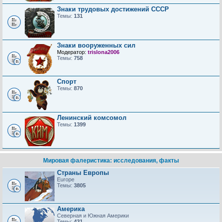
Знаки трудовых достижений CCCP
Темы:
131
Знаки вооруженных сил
Модератор:
trislona2006
Темы:
758
Спорт
Темы:
870
Ленинский комсомол
Темы:
1399
Мировая фалеристика: исследования, факты
Страны Европы
Europe
Темы:
3805
Америка
Северная и Южная Америки
Темы:
431