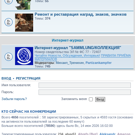
Темы:
55
Ремонт и реставрация наград, знаков, значков
Темы:
374
Интернет-журнал
Интернет-журнал "SAMMLUNG/КОЛЛЕКЦИЯ"
Номер свидетельства ЭЛ № ФС 77 - 72407
Читайте Новости, Обсуждения, Интервью!
ПРАВИЛА ПРИЁМА
МАТЕРИАЛОВ
Модераторы:
Михаил_Тренихин
,
Partizankampfer
Темы:
745
ВХОД
•
РЕГИСТРАЦИЯ
Имя пользователя:
Пароль:
Забыли пароль?
Запомнить меня
КТО СЕЙЧАС НА КОНФЕРЕНЦИИ
Всего
4656
посетителей :: 58 зарегистрированных, 5 скрытых и 4593 гостя (основано
на активности пользователей за последние 60 минут)
Больше всего посетителей (
78590
) здесь было Вс, 14 июн 2026 16:02:00
Зарегистрированные пользователи:
234
,
abay51
,
Ahrefs [Bot]
,
Aleksandr
,
Amazon