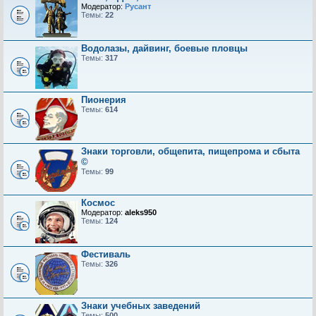
Модератор:
Русант
Темы:
22
Водолазы, дайвинг, боевые пловцы
Темы:
317
Пионерия
Темы:
614
Знаки торговли, общепита, пищепрома и сбыта
©
Темы:
99
Космос
Модератор:
aleks950
Темы:
124
Фестиваль
Темы:
326
Знаки учебных заведений
Темы:
500