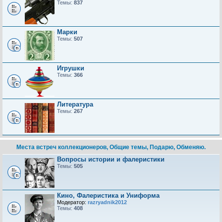
Темы:
837
Марки
Темы:
507
Игрушки
Темы:
366
Литература
Темы:
267
Места встреч коллекционеров, Общие темы, Подарю, Обменяю.
Вопросы истории и фалеристики
Темы:
505
Кино, Фалеристика и Униформа
Модератор:
razryadnik2012
Темы:
408