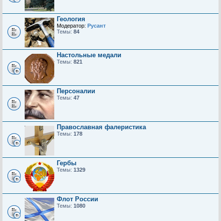
Геология
Модератор:
Русант
Темы:
84
Настольные медали
Темы:
821
Персоналии
Темы:
47
Православная фалеристика
Темы:
178
Гербы
Темы:
1329
Флот России
Темы:
1080