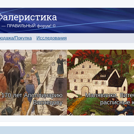
Фалеристика
о — ПРАВИЛЬНЫЙ форум! ©
одажа/Покупка
Исследования
170 лет Аполлинарию
Маляванки. Вите
Васнецову
расписные 