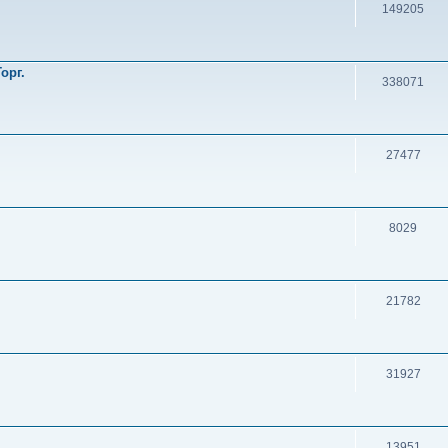
149205
орг.
338071
27477
8029
21782
31927
13951