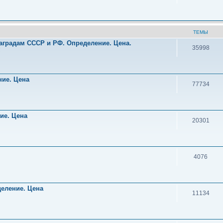
ТЕМЫ
аградам СССР и РФ. Определение. Цена.
35998
!
ние. Цена
77734
ние. Цена
20301
4076
деление. Цена
11134