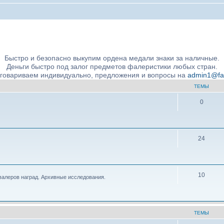
ние подлинности и экспертное сообщество
Быстро и безопасно выкупим ордена медали знаки за наличные.
Деньги быстро под залог предметов фалеристики любых стран.
бговариваем индивидуально, предложения и вопросы на
admin1@fale
ТЕМЫ
0
24
10
валеров наград. Архивные исследования.
ТЕМЫ