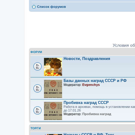
Список форумов
Ордена, медали, знаки. Определе
Условия о
ФОРУМ
Новости, Поздравления
Базы данных наград СССР и РФ
Модератор:
Evgenchys
Пробивка наград СССР
Работа в архивах, помощь в установлении ка
до 17.01.26
Модератор:
Пробивка наград
ТОРГИ
Награды СССР и РФ. Торг