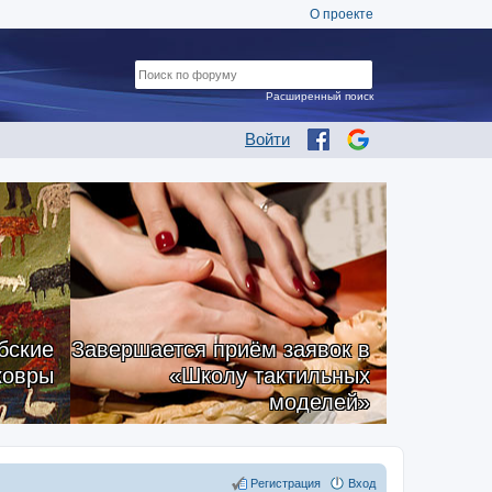
О проекте
Расширенный поиск
Войти
бские
Завершается приём заявок в
ковры
«Школу тактильных
моделей»
Регистрация
Вход