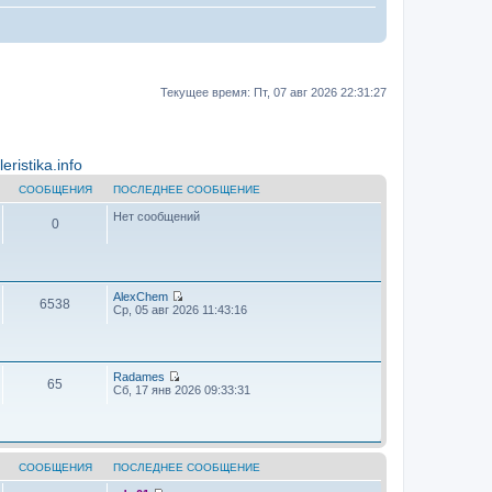
Текущее время: Пт, 07 авг 2026 22:31:27
ristika.info
СООБЩЕНИЯ
ПОСЛЕДНЕЕ СООБЩЕНИЕ
Нет сообщений
0
AlехChem
6538
П
Ср, 05 авг 2026 11:43:16
е
р
е
й
т
Radames
65
и
П
Сб, 17 янв 2026 09:33:31
к
е
п
р
о
е
с
й
л
т
е
и
СООБЩЕНИЯ
ПОСЛЕДНЕЕ СООБЩЕНИЕ
д
к
н