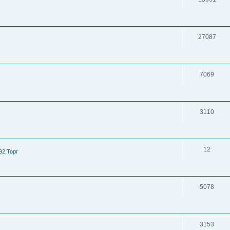
27087
7069
3110
12
92.Торг
5078
3153