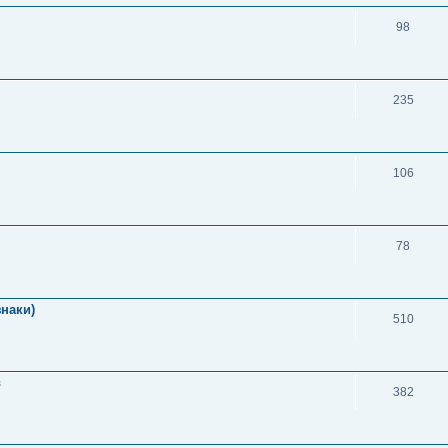
98
235
106
78
знаки)
510
в
382