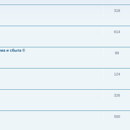
318
614
ома и сбыта ©
99
124
326
500