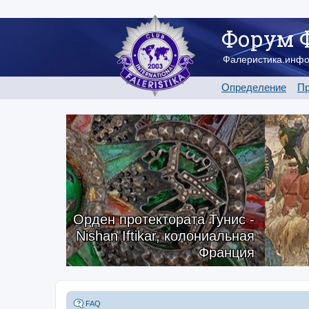
Форум 
Фалеристика.инф
Определение
Пр
Орден протектората Тунис -
Nishan Iftikar, колониальная
Франция
FAQ