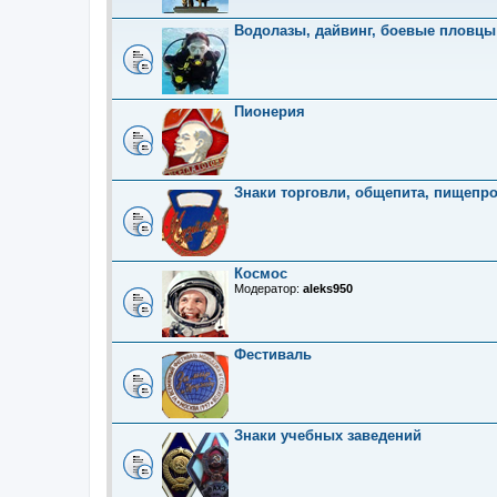
Водолазы, дайвинг, боевые пловцы
Пионерия
Знаки торговли, общепита, пищепр
Космос
Модератор:
aleks950
Фестиваль
Знаки учебных заведений