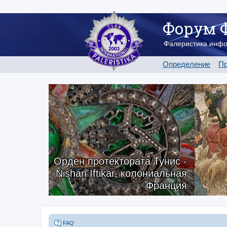
Форум 
Фалеристика.инф
Определение
Пр
Орден протектората Тунис -
Nishan Iftikar, колониальная
Франция
FAQ