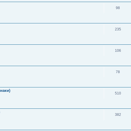
98
235
106
78
знаки)
510
в
382