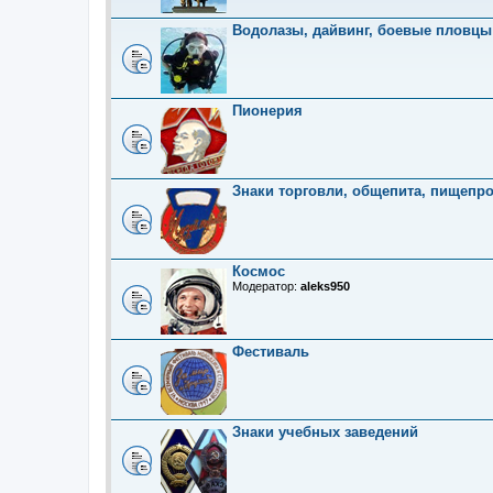
Водолазы, дайвинг, боевые пловцы
Пионерия
Знаки торговли, общепита, пищепр
Космос
Модератор:
aleks950
Фестиваль
Знаки учебных заведений