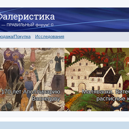
Фалеристика
о — ПРАВИЛЬНЫЙ форум! ©
одажа/Покупка
Исследования
170 лет Аполлинарию
Маляванки. Вите
Васнецову
расписные 