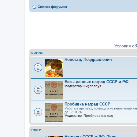
Список форумов
Ордена, медали, знаки. Определе
Условия о
ФОРУМ
Новости, Поздравления
Базы данных наград СССР и РФ
Модератор:
Evgenchys
Пробивка наград СССР
Работа в архивах, помощь в установлении ка
до 17.01.26
Модератор:
Пробивка наград
ТОРГИ
Награды СССР и РФ. Торг