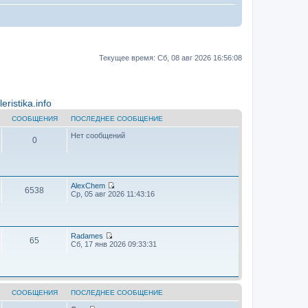
Текущее время: Сб, 08 авг 2026 16:56:08
ristika.info
СООБЩЕНИЯ
ПОСЛЕДНЕЕ СООБЩЕНИЕ
Нет сообщений
0
AlехChem
6538
П
Ср, 05 авг 2026 11:43:16
е
р
е
й
т
Radames
65
и
П
Сб, 17 янв 2026 09:33:31
к
е
п
р
о
е
с
й
л
т
е
и
СООБЩЕНИЯ
ПОСЛЕДНЕЕ СООБЩЕНИЕ
д
к
н