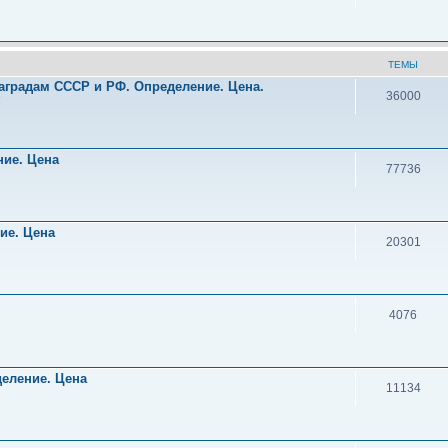
ТЕМЫ
аградам СССР и РФ. Определение. Цена.
36000
!
ние. Цена
77736
ние. Цена
20301
4076
деление. Цена
11134