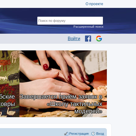
О проекте
Расширенный поиск
Войти
бские
Завершается приём заявок в
ковры
«Школу тактильных
моделей»
Регистрация
Вход