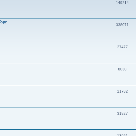
149214
орг.
338071
27477
8030
21782
31927
13951