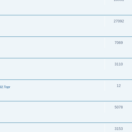
27092
7069
3110
12
92.Торг
5078
3153