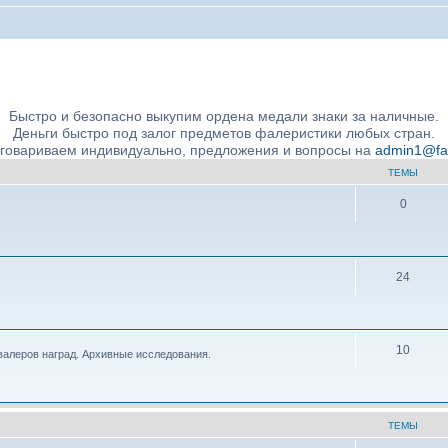
ние подлинности и экспертное сообщество
Быстро и безопасно выкупим ордена медали знаки за наличные.
Деньги быстро под залог предметов фалеристики любых стран.
бговариваем индивидуально, предложения и вопросы на
admin1@fale
ТЕМЫ
0
24
10
валеров наград. Архивные исследования.
ТЕМЫ