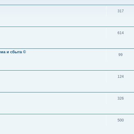
317
614
ома и сбыта ©
99
124
326
500