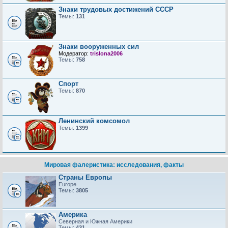
Знаки трудовых достижений CCCP
Темы:
131
Знаки вооруженных сил
Модератор:
trislona2006
Темы:
758
Спорт
Темы:
870
Ленинский комсомол
Темы:
1399
Мировая фалеристика: исследования, факты
Страны Европы
Europe
Темы:
3805
Америка
Северная и Южная Америки
Темы:
431