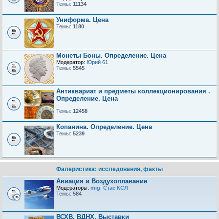
Темы:
11134
Униформа. Цена
Темы:
1180
Монеты Боны. Определение. Цена
Модератор:
Юрий 61
Темы:
5545
Антиквариат и предметы коллекционирования .
Определение. Цена
.
Темы:
12458
Копанина. Определение. Цена
Темы:
5239
Фалеристика: исследования, факты
Авиация и Воздухоплавание
Модераторы:
mig
,
Стас КСЛ
Темы:
584
ВСХВ, ВДНХ, Выставки