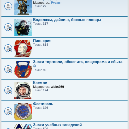
Модератор:
Русант
Темы:
22
Водолазы, дайвинг, боевые пловцы
Темы:
317
Пионерия
Темы:
614
Знаки торговли, общепита, пищепрома и сбыта
©
Темы:
99
Космос
Модератор:
aleks950
Темы:
124
Фестиваль
Темы:
326
Знаки учебных заведений
Темы:
500