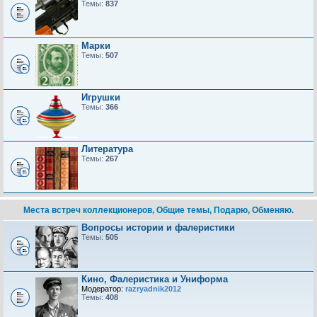
Темы:
837
Марки
Темы:
507
Игрушки
Темы:
366
Литература
Темы:
267
Места встреч коллекционеров, Общие темы, Подарю, Обменяю.
Вопросы истории и фалеристики
Темы:
505
Кино, Фалеристика и Униформа
Модератор:
razryadnik2012
Темы:
408