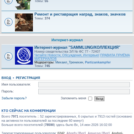
Темы:
55
Ремонт и реставрация наград, знаков, значков
Темы:
374
Интернет-журнал
Интернет-журнал "SAMMLUNG/КОЛЛЕКЦИЯ"
Номер свидетельства ЭЛ № ФС 77 - 72407
Читайте Новости, Обсуждения, Интервью!
ПРАВИЛА ПРИЁМА
МАТЕРИАЛОВ
Модераторы:
Михаил_Тренихин
,
Partizankampfer
Темы:
745
ВХОД
•
РЕГИСТРАЦИЯ
Имя пользователя:
Пароль:
Забыли пароль?
Запомнить меня
КТО СЕЙЧАС НА КОНФЕРЕНЦИИ
Всего
7971
посетитель :: 52 зарегистрированных, 6 скрытых и 7913 гостей (основано
на активности пользователей за последние 60 минут)
Больше всего посетителей (
78590
) здесь было Вс, 14 июн 2026 16:02:00
Зарегистрированные пользователи:
0242
,
Ahrefs [Bot]
,
Amazon [Bot]
,
Andrei-