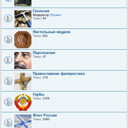
Геология
Модератор:
Русант
Темы:
84
Настольные медали
Темы:
821
Персоналии
Темы:
47
Православная фалеристика
Темы:
178
Гербы
Темы:
1329
Флот России
Темы:
1080