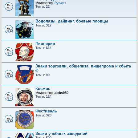
Модератор:
Русант
Темы:
22
Водолазы, дайвинг, боевые пловцы
Темы:
317
Пионерия
Темы:
614
Знаки торговли, общепита, пищепрома и сбыта
©
Темы:
99
Космос
Модератор:
aleks950
Темы:
124
Фестиваль
Темы:
326
Знаки учебных заведений
Темы:
500