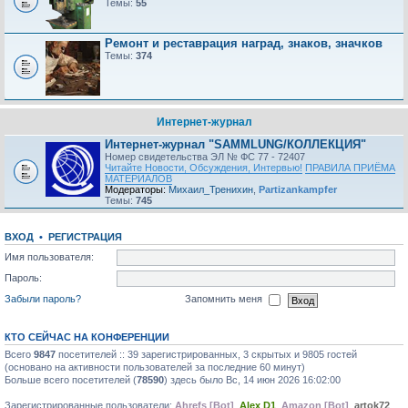
Темы:
55
Ремонт и реставрация наград, знаков, значков
Темы:
374
Интернет-журнал
Интернет-журнал "SAMMLUNG/КОЛЛЕКЦИЯ"
Номер свидетельства ЭЛ № ФС 77 - 72407
Читайте Новости, Обсуждения, Интервью!
ПРАВИЛА ПРИЁМА
МАТЕРИАЛОВ
Модераторы:
Михаил_Тренихин
,
Partizankampfer
Темы:
745
ВХОД
•
РЕГИСТРАЦИЯ
Имя пользователя:
Пароль:
Забыли пароль?
Запомнить меня
КТО СЕЙЧАС НА КОНФЕРЕНЦИИ
Всего
9847
посетителей :: 39 зарегистрированных, 3 скрытых и 9805 гостей
(основано на активности пользователей за последние 60 минут)
Больше всего посетителей (
78590
) здесь было Вс, 14 июн 2026 16:02:00
Зарегистрированные пользователи:
Ahrefs [Bot]
,
Alex D1
,
Amazon [Bot]
,
artok72
,