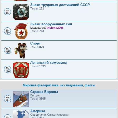
Знаки трудовых достижений CCCP
Темы:
131
Знаки вооруженных сил
Модератор:
trislona2006
Темы:
758
Спорт
Темы:
870
Ленинский комсомол
Темы:
1399
Мировая фалеристика: исследования, факты
Страны Европы
Europe
Темы:
3805
Америка
Северная и Южная Америки
Темы:
431