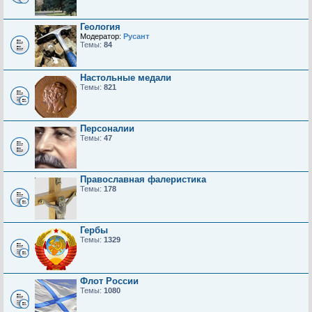
Геология
Модератор:
Русант
Темы:
84
Настольные медали
Темы:
821
Персоналии
Темы:
47
Православная фалеристика
Темы:
178
Гербы
Темы:
1329
Флот России
Темы:
1080