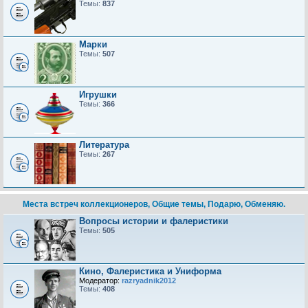
Темы:
837
Марки
Темы:
507
Игрушки
Темы:
366
Литература
Темы:
267
Места встреч коллекционеров, Общие темы, Подарю, Обменяю.
Вопросы истории и фалеристики
Темы:
505
Кино, Фалеристика и Униформа
Модератор:
razryadnik2012
Темы:
408