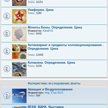
Темы:
11134
Униформа. Цена
Темы:
1180
Монеты Боны. Определение. Цена
Модератор:
Юрий 61
Темы:
5545
Антиквариат и предметы коллекционирования .
Определение. Цена
.
Темы:
12458
Копанина. Определение. Цена
Темы:
5239
Фалеристика: исследования, факты
Авиация и Воздухоплавание
Модераторы:
mig
,
Стас КСЛ
Темы:
584
ВСХВ, ВДНХ, Выставки