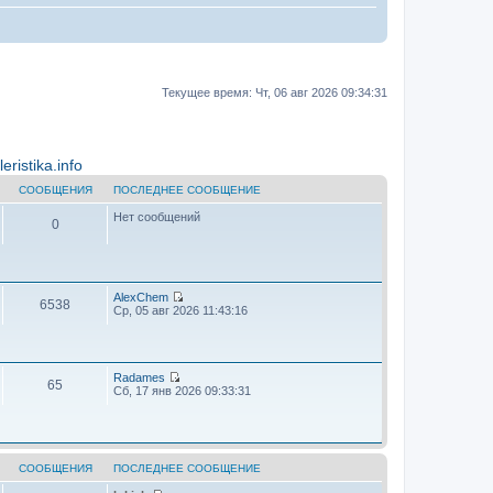
Текущее время: Чт, 06 авг 2026 09:34:31
ristika.info
СООБЩЕНИЯ
ПОСЛЕДНЕЕ СООБЩЕНИЕ
Нет сообщений
0
AlехChem
6538
П
Ср, 05 авг 2026 11:43:16
е
р
е
й
т
Radames
65
и
П
Сб, 17 янв 2026 09:33:31
к
е
п
р
о
е
с
й
л
т
е
и
СООБЩЕНИЯ
ПОСЛЕДНЕЕ СООБЩЕНИЕ
д
к
н