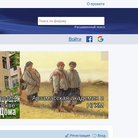
О проекте
Расширенный поиск
Войти
рация
Арзамасская академия в
оскве
НГХМ
Регистрация
Вход