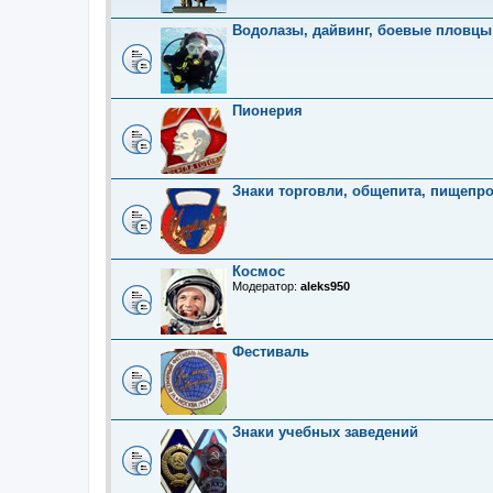
Водолазы, дайвинг, боевые пловцы
Пионерия
Знаки торговли, общепита, пищепр
Космос
Модератор:
aleks950
Фестиваль
Знаки учебных заведений