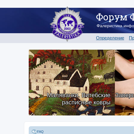
Форум 
Фалеристика.инф
Определение
Пр
Маляванки. Витебские
Заверш
расписные ковры
FAQ