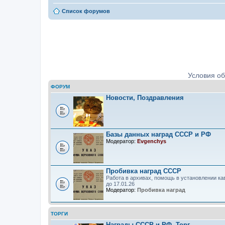
Список форумов
Ордена, медали, знаки. Определе
Условия о
ФОРУМ
Новости, Поздравления
Базы данных наград СССР и РФ
Модератор:
Evgenchys
Пробивка наград СССР
Работа в архивах, помощь в установлении ка
до 17.01.26
Модератор:
Пробивка наград
ТОРГИ
Награды СССР и РФ. Торг