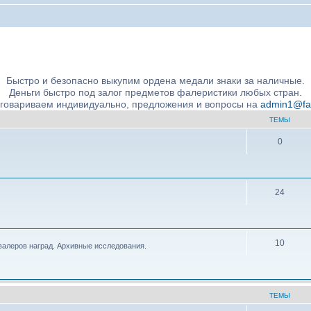
ние подлинности и экспертное сообщество
Быстро и безопасно выкупим ордена медали знаки за наличные.
Деньги быстро под залог предметов фалеристики любых стран.
бговариваем индивидуально, предложения и вопросы на
admin1@fale
ТЕМЫ
0
24
10
валеров наград. Архивные исследования.
ТЕМЫ