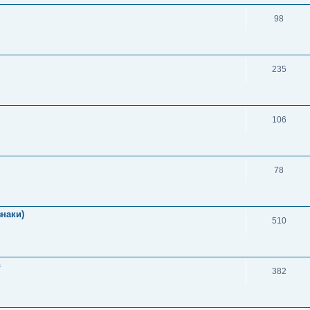
98
235
106
78
знаки)
510
в
382