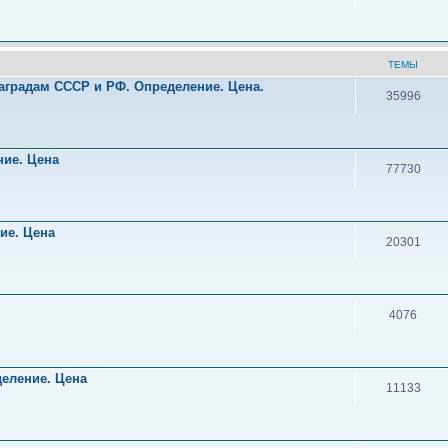
ТЕМЫ
аградам СССР и РФ. Определение. Цена.
35996
!
ние. Цена
77730
ние. Цена
20301
4076
деление. Цена
11133