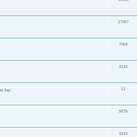
27087
7069
3110
12
92.Торг
5078
3153