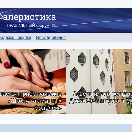
Фалеристика
о — ПРАВИЛЬНЫЙ форум! ©
одажа/Покупка
Исследования
ается приём заявок в
Завершилась рестав
«Школу тактильных
Дома Мельникова в М
моделей»