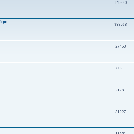
149240
орг.
338068
27463
8029
21781
31927
13951