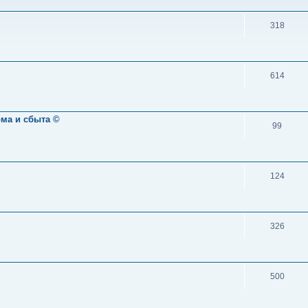
318
614
ома и сбыта ©
99
124
326
500