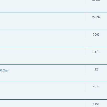
27092
7069
3110
12
92.Торг
5078
3153