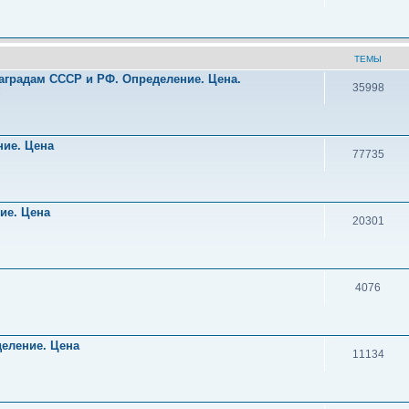
ТЕМЫ
аградам СССР и РФ. Определение. Цена.
35998
!
ние. Цена
77735
ние. Цена
20301
4076
деление. Цена
11134