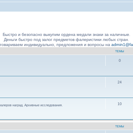
ние подлинности и экспертное сообщество
Быстро и безопасно выкупим ордена медали знаки за наличные.
Деньги быстро под залог предметов фалеристики любых стран.
бговариваем индивидуально, предложения и вопросы на
admin1@fale
ТЕМЫ
0
24
10
валеров наград. Архивные исследования.
ТЕМЫ