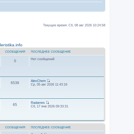
Текущее время: Сб, 08 авг 2026 10:24:58
ristika.info
СООБЩЕНИЯ
ПОСЛЕДНЕЕ СООБЩЕНИЕ
Нет сообщений
0
AlехChem
6538
П
Ср, 05 авг 2026 11:43:16
е
р
е
й
т
Radames
65
и
П
Сб, 17 янв 2026 09:33:31
к
е
п
р
о
е
с
й
л
т
е
и
СООБЩЕНИЯ
ПОСЛЕДНЕЕ СООБЩЕНИЕ
д
к
н