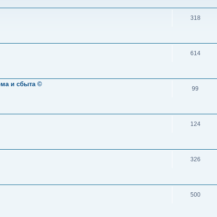
318
614
ома и сбыта ©
99
124
326
500