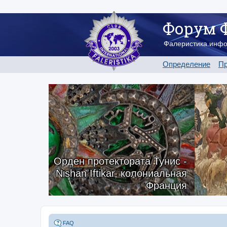
Форум 
Фалеристика.инф
Определение
Пр
Орден протектората Тунис -
Nishan Iftikar, колониальная
Франция
FAQ