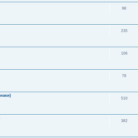
98
235
106
78
знаки)
510
в
382