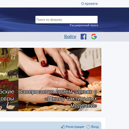
О проекте
Расширенный поиск
Войти
бские
Завершается приём заявок в
ковры
«Школу тактильных
моделей»
Регистрация
Вход