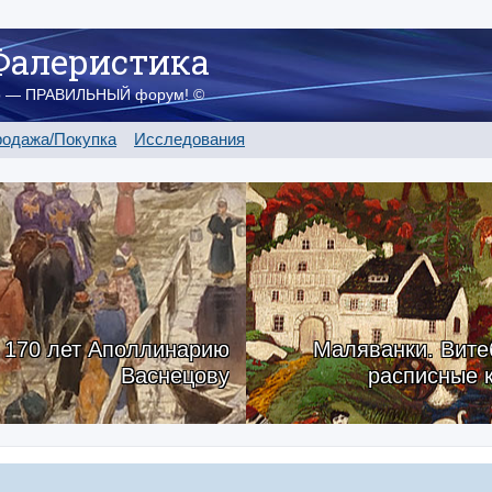
Фалеристика
о — ПРАВИЛЬНЫЙ форум! ©
одажа/Покупка
Исследования
170 лет Аполлинарию
Маляванки. Вите
Васнецову
расписные 