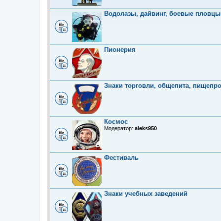
Водолазы, дайвинг, боевые пловцы
Пионерия
Знаки торговли, общепита, пищепр
Космос
Модератор:
aleks950
Фестиваль
Знаки учебных заведений