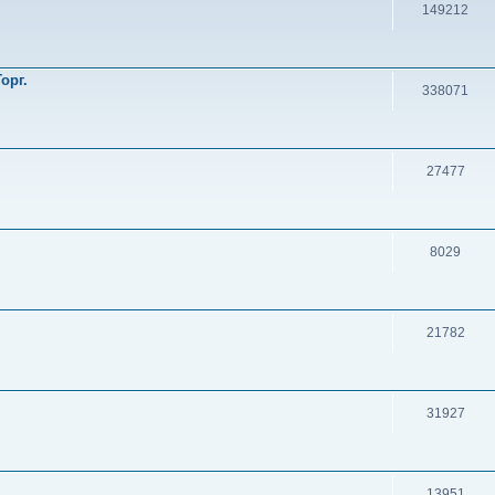
149212
орг.
338071
27477
8029
21782
31927
13951