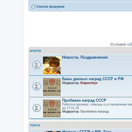
Список форумов
Ордена, медали, знаки. Определе
Условия о
ФОРУМ
Новости, Поздравления
Базы данных наград СССР и РФ
Модератор:
Evgenchys
Пробивка наград СССР
Работа в архивах, помощь в установлении ка
до 17.01.26
Модератор:
Пробивка наград
ТОРГИ
Награды СССР и РФ. Торг