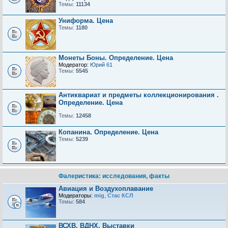
Темы:
11134
Униформа. Цена
Темы:
1180
Монеты Боны. Определение. Цена
Модератор:
Юрий 61
Темы:
5545
Антиквариат и предметы коллекционирования .
Определение. Цена
.
Темы:
12458
Копанина. Определение. Цена
Темы:
5239
Фалеристика: исследования, факты
Авиация и Воздухоплавание
Модераторы:
mig
,
Стас КСЛ
Темы:
584
ВСХВ, ВДНХ, Выставки