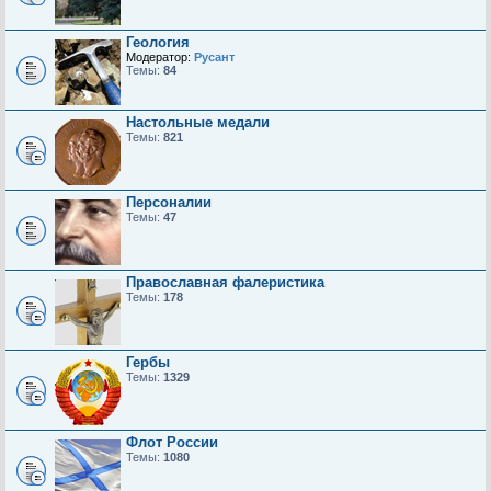
Геология
Модератор:
Русант
Темы:
84
Настольные медали
Темы:
821
Персоналии
Темы:
47
Православная фалеристика
Темы:
178
Гербы
Темы:
1329
Флот России
Темы:
1080