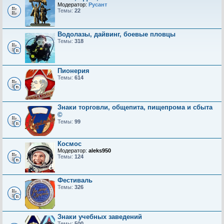
Модератор:
Русант
Темы:
22
Водолазы, дайвинг, боевые пловцы
Темы:
318
Пионерия
Темы:
614
Знаки торговли, общепита, пищепрома и сбыта
©
Темы:
99
Космос
Модератор:
aleks950
Темы:
124
Фестиваль
Темы:
326
Знаки учебных заведений
Темы:
500