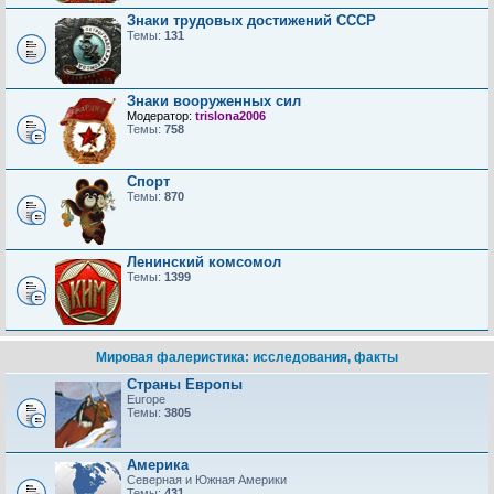
Знаки трудовых достижений CCCP
Темы:
131
Знаки вооруженных сил
Модератор:
trislona2006
Темы:
758
Спорт
Темы:
870
Ленинский комсомол
Темы:
1399
Мировая фалеристика: исследования, факты
Страны Европы
Europe
Темы:
3805
Америка
Северная и Южная Америки
Темы:
431