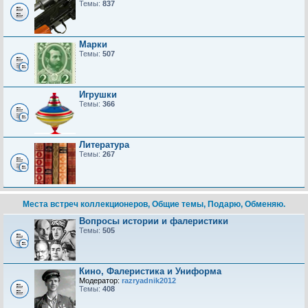
Темы:
837
Марки
Темы:
507
Игрушки
Темы:
366
Литература
Темы:
267
Места встреч коллекционеров, Общие темы, Подарю, Обменяю.
Вопросы истории и фалеристики
Темы:
505
Кино, Фалеристика и Униформа
Модератор:
razryadnik2012
Темы:
408