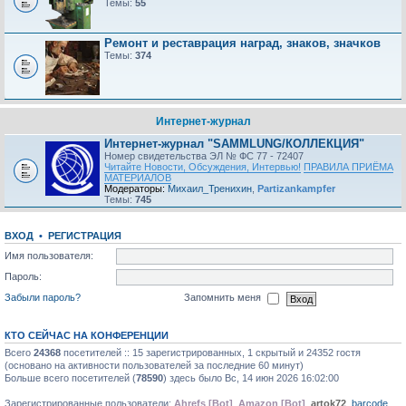
Темы:
55
Ремонт и реставрация наград, знаков, значков
Темы:
374
Интернет-журнал
Интернет-журнал "SAMMLUNG/КОЛЛЕКЦИЯ"
Номер свидетельства ЭЛ № ФС 77 - 72407
Читайте Новости, Обсуждения, Интервью!
ПРАВИЛА ПРИЁМА
МАТЕРИАЛОВ
Модераторы:
Михаил_Тренихин
,
Partizankampfer
Темы:
745
ВХОД
•
РЕГИСТРАЦИЯ
Имя пользователя:
Пароль:
Забыли пароль?
Запомнить меня
КТО СЕЙЧАС НА КОНФЕРЕНЦИИ
Всего
24368
посетителей :: 15 зарегистрированных, 1 скрытый и 24352 гостя
(основано на активности пользователей за последние 60 минут)
Больше всего посетителей (
78590
) здесь было Вс, 14 июн 2026 16:02:00
Зарегистрированные пользователи:
Ahrefs [Bot]
,
Amazon [Bot]
,
artok72
,
barcode
,