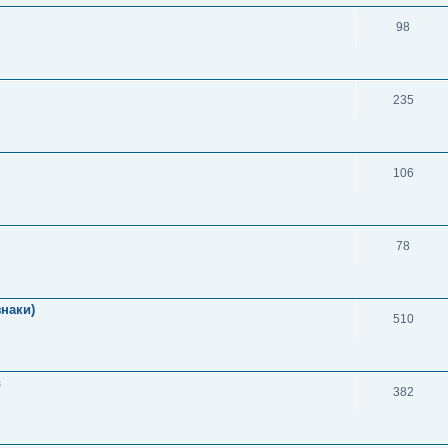
98
235
106
78
знаки)
510
в
382