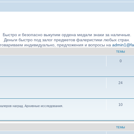
ние подлинности и экспертное сообщество
Быстро и безопасно выкупим ордена медали знаки за наличные.
Деньги быстро под залог предметов фалеристики любых стран.
бговариваем индивидуально, предложения и вопросы на
admin1@fale
ТЕМЫ
0
24
10
валеров наград. Архивные исследования.
ТЕМЫ