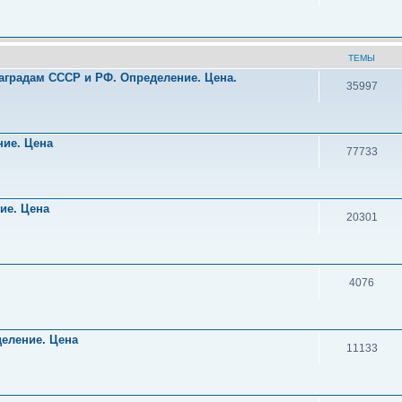
ТЕМЫ
аградам СССР и РФ. Определение. Цена.
35997
!
ние. Цена
77733
ние. Цена
20301
4076
деление. Цена
11133