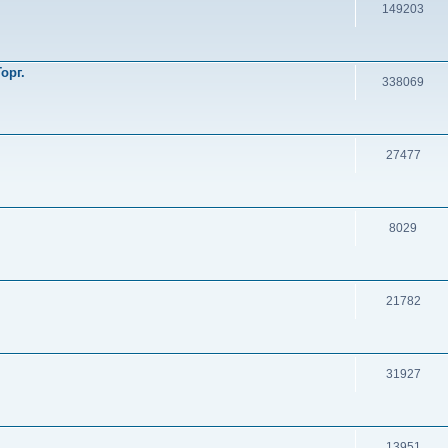
149203
орг.
338069
27477
8029
21782
31927
13951