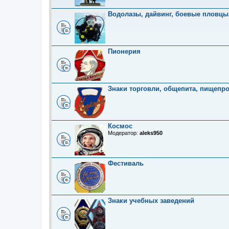
Водолазы, дайвинг, боевые пловцы
Пионерия
Знаки торговли, общепита, пищепр
Космос
Модератор:
aleks950
Фестиваль
Знаки учебных заведений