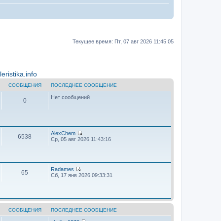
Текущее время: Пт, 07 авг 2026 11:45:05
ristika.info
СООБЩЕНИЯ
ПОСЛЕДНЕЕ СООБЩЕНИЕ
Нет сообщений
0
AlехChem
6538
П
Ср, 05 авг 2026 11:43:16
е
р
е
й
т
Radames
65
и
П
Сб, 17 янв 2026 09:33:31
к
е
п
р
о
е
с
й
л
т
е
и
СООБЩЕНИЯ
ПОСЛЕДНЕЕ СООБЩЕНИЕ
д
к
н