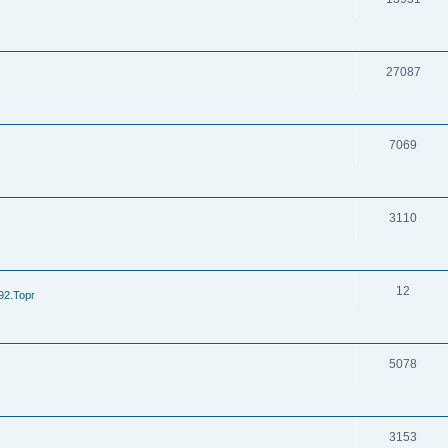
27087
7069
3110
12
92.Торг
5078
3153