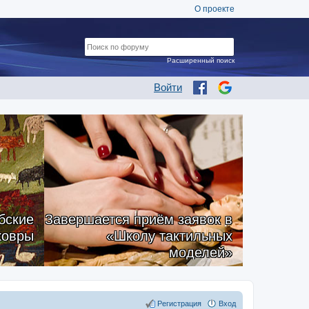
О проекте
Расширенный поиск
Войти
бские
Завершается приём заявок в
ковры
«Школу тактильных
моделей»
Регистрация
Вход