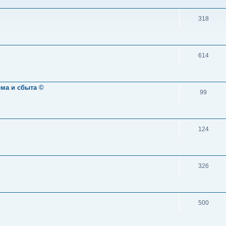
318
614
ома и сбыта ©
99
124
326
500