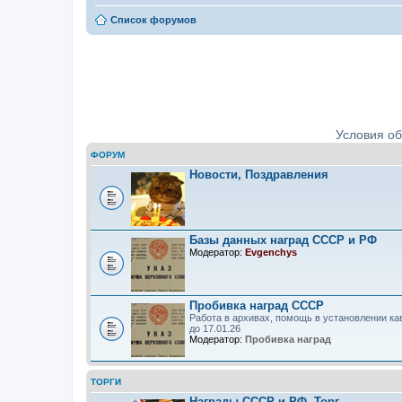
Список форумов
Ордена, медали, знаки. Определе
Условия о
ФОРУМ
Новости, Поздравления
Базы данных наград СССР и РФ
Модератор:
Evgenchys
Пробивка наград СССР
Работа в архивах, помощь в установлении ка
до 17.01.26
Модератор:
Пробивка наград
ТОРГИ
Награды СССР и РФ. Торг