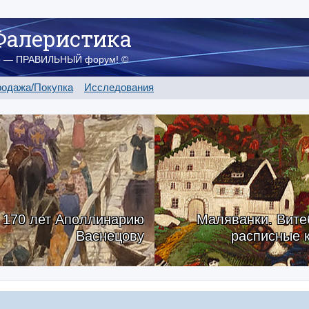
Фалеристика
о — ПРАВИЛЬНЫЙ форум! ©
одажа/Покупка
Исследования
170 лет Аполлинарию
Маляванки. Вите
Васнецову
расписные 