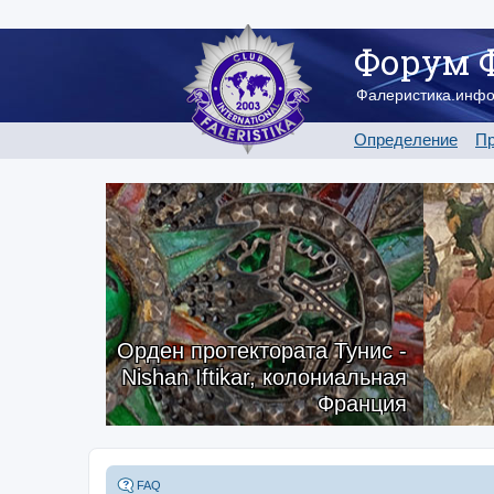
Форум 
Фалеристика.инф
Определение
Пр
Орден протектората Тунис -
Nishan Iftikar, колониальная
Франция
FAQ