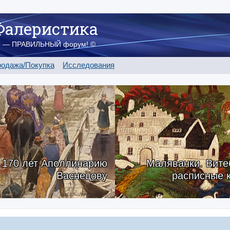
Фалеристика
о — ПРАВИЛЬНЫЙ форум! ©
одажа/Покупка
Исследования
170 лет Аполлинарию
Маляванки. Вите
Васнецову
расписные 