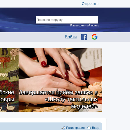
О проекте
Расширенный поиск
Войти
бские
Завершается приём заявок в
ковры
«Школу тактильных
моделей»
Регистрация
Вход