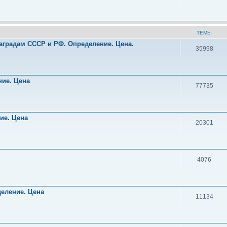
ТЕМЫ
аградам СССР и РФ. Определение. Цена.
35998
!
ние. Цена
77735
ние. Цена
20301
4076
деление. Цена
11134