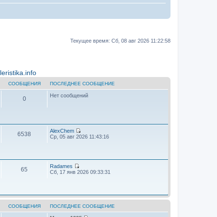
Текущее время: Сб, 08 авг 2026 11:22:58
ristika.info
СООБЩЕНИЯ
ПОСЛЕДНЕЕ СООБЩЕНИЕ
Нет сообщений
0
AlехChem
6538
П
Ср, 05 авг 2026 11:43:16
е
р
е
й
т
Radames
65
и
П
Сб, 17 янв 2026 09:33:31
к
е
п
р
о
е
с
й
л
т
е
и
СООБЩЕНИЯ
ПОСЛЕДНЕЕ СООБЩЕНИЕ
д
к
н