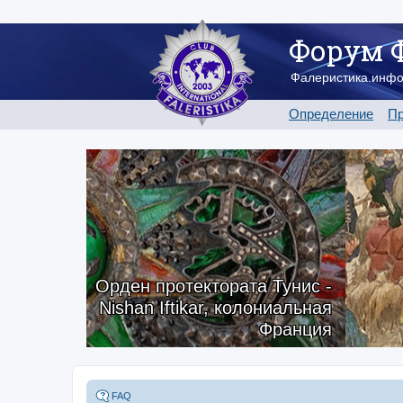
Форум 
Фалеристика.инф
Определение
Пр
Орден протектората Тунис -
Nishan Iftikar, колониальная
Франция
FAQ