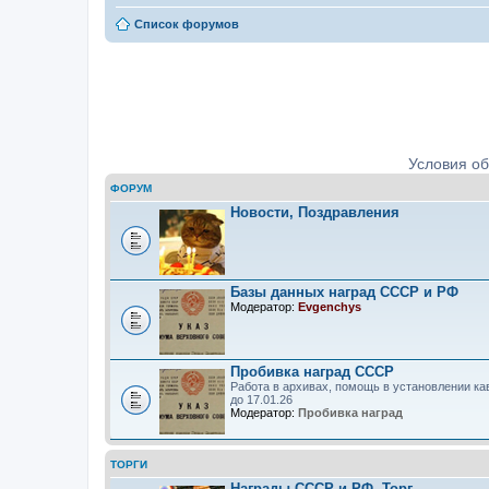
Список форумов
Ордена, медали, знаки. Определе
Условия о
ФОРУМ
Новости, Поздравления
Базы данных наград СССР и РФ
Модератор:
Evgenchys
Пробивка наград СССР
Работа в архивах, помощь в установлении ка
до 17.01.26
Модератор:
Пробивка наград
ТОРГИ
Награды СССР и РФ. Торг