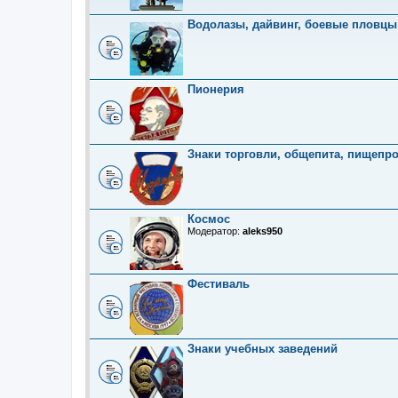
Водолазы, дайвинг, боевые пловцы
Пионерия
Знаки торговли, общепита, пищепр
Космос
Модератор:
aleks950
Фестиваль
Знаки учебных заведений