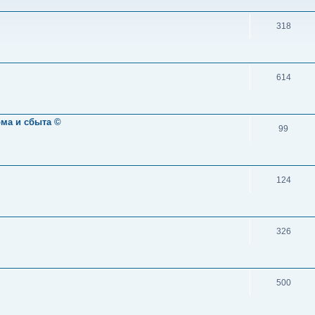
318
614
ома и сбыта ©
99
124
326
500