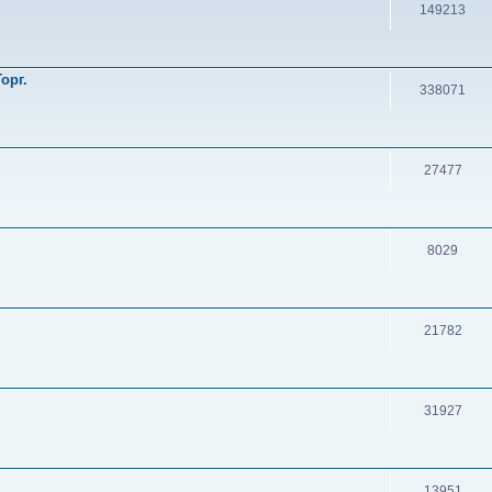
149213
орг.
338071
27477
8029
21782
31927
13951