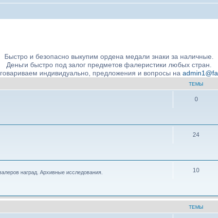
ние подлинности и экспертное сообщество
Быстро и безопасно выкупим ордена медали знаки за наличные.
Деньги быстро под залог предметов фалеристики любых стран.
бговариваем индивидуально, предложения и вопросы на
admin1@fale
ТЕМЫ
0
24
10
валеров наград. Архивные исследования.
ТЕМЫ