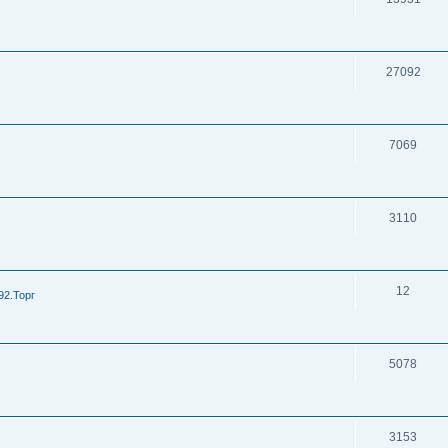
27092
7069
3110
12
92.Торг
5078
3153