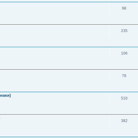
98
235
106
78
знаки)
510
в
382