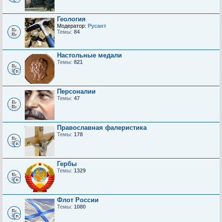
Геология
Модератор:
Русант
Темы:
84
Настольные медали
Темы:
821
Персоналии
Темы:
47
Православная фалеристика
Темы:
178
Гербы
Темы:
1329
Флот России
Темы:
1080