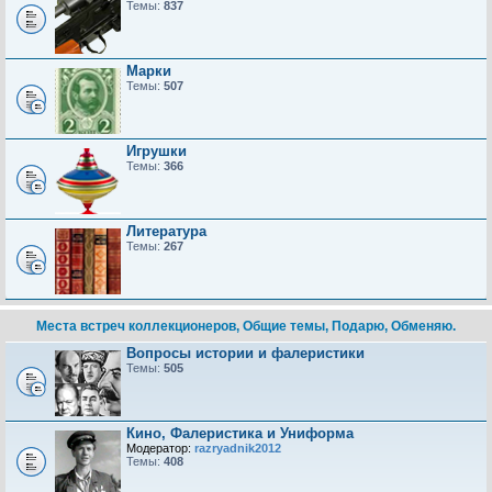
Темы:
837
Марки
Темы:
507
Игрушки
Темы:
366
Литература
Темы:
267
Места встреч коллекционеров, Общие темы, Подарю, Обменяю.
Вопросы истории и фалеристики
Темы:
505
Кино, Фалеристика и Униформа
Модератор:
razryadnik2012
Темы:
408