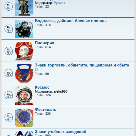
Модератор:
Русант
Темы:
22
Водолазы, дайвинг, боевые пловцы
Темы:
318
Пионерия
Темы:
614
Знаки торговли, общепита, пищепрома и сбыта
©
Темы:
99
Космос
Модератор:
aleks950
Темы:
124
Фестиваль
Темы:
326
Знаки учебных заведений
Темы:
500