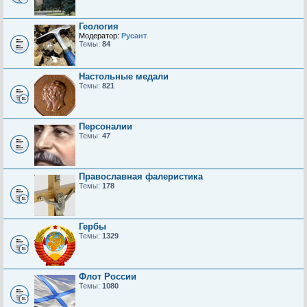
Геология
Модератор:
Русант
Темы:
84
Настольные медали
Темы:
821
Персоналии
Темы:
47
Православная фалеристика
Темы:
178
Гербы
Темы:
1329
Флот России
Темы:
1080