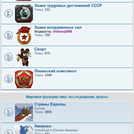
Знаки трудовых достижений CCCP
Темы:
131
Знаки вооруженных сил
Модератор:
trislona2006
Темы:
758
Спорт
Темы:
870
Ленинский комсомол
Темы:
1399
Мировая фалеристика: исследования, факты
Страны Европы
Europe
Темы:
3805
Америка
Северная и Южная Америки
Темы:
431