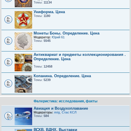
Темы:
11134
Униформа. Цена
Темы:
1180
Монеты Боны. Определение. Цена
Модератор:
Юрий 61
Темы:
5545
Антиквариат и предметы коллекционирования .
Определение. Цена
.
Темы:
12458
Копанина. Определение. Цена
Темы:
5239
Фалеристика: исследования, факты
Авиация и Воздухоплавание
Модераторы:
mig
,
Стас КСЛ
Темы:
584
ВСХВ, ВДНХ, Выставки