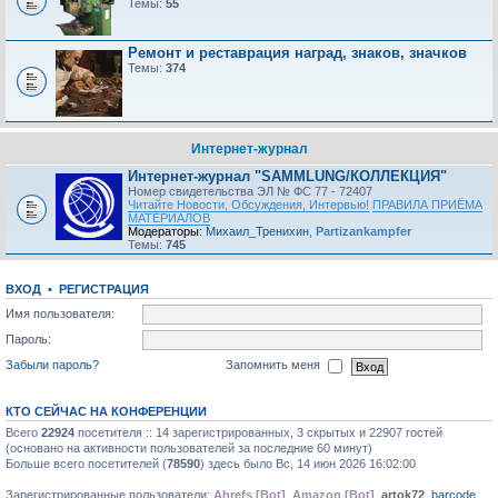
Темы:
55
Ремонт и реставрация наград, знаков, значков
Темы:
374
Интернет-журнал
Интернет-журнал "SAMMLUNG/КОЛЛЕКЦИЯ"
Номер свидетельства ЭЛ № ФС 77 - 72407
Читайте Новости, Обсуждения, Интервью!
ПРАВИЛА ПРИЁМА
МАТЕРИАЛОВ
Модераторы:
Михаил_Тренихин
,
Partizankampfer
Темы:
745
ВХОД
•
РЕГИСТРАЦИЯ
Имя пользователя:
Пароль:
Забыли пароль?
Запомнить меня
КТО СЕЙЧАС НА КОНФЕРЕНЦИИ
Всего
22924
посетителя :: 14 зарегистрированных, 3 скрытых и 22907 гостей
(основано на активности пользователей за последние 60 минут)
Больше всего посетителей (
78590
) здесь было Вс, 14 июн 2026 16:02:00
Зарегистрированные пользователи:
Ahrefs [Bot]
,
Amazon [Bot]
,
artok72
,
barcode
,