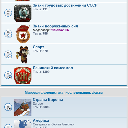
Знаки трудовых достижений CCCP
Темы:
131
Знаки вооруженных сил
Модератор:
trislona2006
Темы:
758
Спорт
Темы:
870
Ленинский комсомол
Темы:
1399
Мировая фалеристика: исследования, факты
Страны Европы
Europe
Темы:
3805
Америка
Северная и Южная Америки
Темы:
431