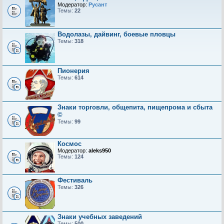
Модератор:
Русант
Темы:
22
Водолазы, дайвинг, боевые пловцы
Темы:
318
Пионерия
Темы:
614
Знаки торговли, общепита, пищепрома и сбыта
©
Темы:
99
Космос
Модератор:
aleks950
Темы:
124
Фестиваль
Темы:
326
Знаки учебных заведений
Темы:
500