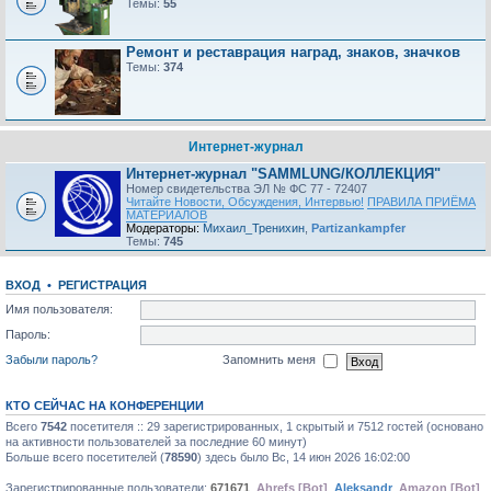
Темы:
55
Ремонт и реставрация наград, знаков, значков
Темы:
374
Интернет-журнал
Интернет-журнал "SAMMLUNG/КОЛЛЕКЦИЯ"
Номер свидетельства ЭЛ № ФС 77 - 72407
Читайте Новости, Обсуждения, Интервью!
ПРАВИЛА ПРИЁМА
МАТЕРИАЛОВ
Модераторы:
Михаил_Тренихин
,
Partizankampfer
Темы:
745
ВХОД
•
РЕГИСТРАЦИЯ
Имя пользователя:
Пароль:
Забыли пароль?
Запомнить меня
КТО СЕЙЧАС НА КОНФЕРЕНЦИИ
Всего
7542
посетителя :: 29 зарегистрированных, 1 скрытый и 7512 гостей (основано
на активности пользователей за последние 60 минут)
Больше всего посетителей (
78590
) здесь было Вс, 14 июн 2026 16:02:00
Зарегистрированные пользователи:
671671
,
Ahrefs [Bot]
,
Aleksandr
,
Amazon [Bot]
,