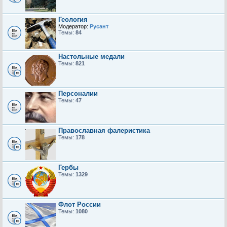
Геология
Модератор:
Русант
Темы:
84
Настольные медали
Темы:
821
Персоналии
Темы:
47
Православная фалеристика
Темы:
178
Гербы
Темы:
1329
Флот России
Темы:
1080