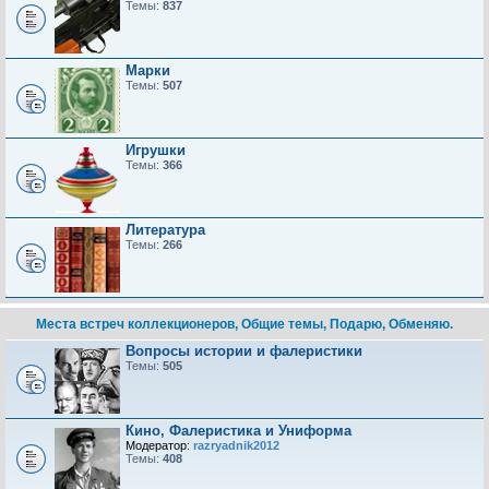
Темы:
837
Марки
Темы:
507
Игрушки
Темы:
366
Литература
Темы:
266
Места встреч коллекционеров, Общие темы, Подарю, Обменяю.
Вопросы истории и фалеристики
Темы:
505
Кино, Фалеристика и Униформа
Модератор:
razryadnik2012
Темы:
408