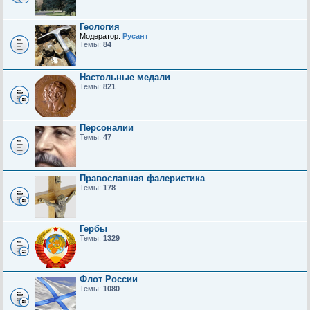
Геология
Модератор:
Русант
Темы:
84
Настольные медали
Темы:
821
Персоналии
Темы:
47
Православная фалеристика
Темы:
178
Гербы
Темы:
1329
Флот России
Темы:
1080