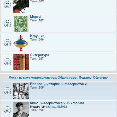
Темы:
837
Марки
Темы:
507
Игрушки
Темы:
366
Литература
Темы:
267
Места встреч коллекционеров, Общие темы, Подарю, Обменяю.
Вопросы истории и фалеристики
Темы:
505
Кино, Фалеристика и Униформа
Модератор:
razryadnik2012
Темы:
408