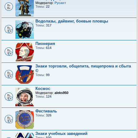
Модератор:
Русант
Темы:
22
Водолазы, дайвинг, боевые пловцы
Темы:
317
Пионерия
Темы:
614
Знаки торговли, общепита, пищепрома и сбыта
©
Темы:
99
Космос
Модератор:
aleks950
Темы:
124
Фестиваль
Темы:
326
Знаки учебных заведений
Темы:
500