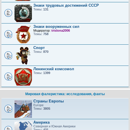
Знаки трудовых достижений CCCP
Темы:
131
Знаки вооруженных сил
Модератор:
trislona2006
Темы:
758
Спорт
Темы:
870
Ленинский комсомол
Темы:
1399
Мировая фалеристика: исследования, факты
Страны Европы
Europe
Темы:
3805
Америка
Северная и Южная Америки
Темы:
431