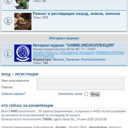
Темы:
55
Ремонт и реставрация наград, знаков, значков
Темы:
374
Интернет-журнал
Интернет-журнал "SAMMLUNG/КОЛЛЕКЦИЯ"
Номер свидетельства ЭЛ № ФС 77 - 72407
Читайте Новости, Обсуждения, Интервью!
ПРАВИЛА ПРИЁМА
МАТЕРИАЛОВ
Модераторы:
Михаил_Тренихин
,
Partizankampfer
Темы:
745
ВХОД
•
РЕГИСТРАЦИЯ
Имя пользователя:
Пароль:
Забыли пароль?
Запомнить меня
КТО СЕЙЧАС НА КОНФЕРЕНЦИИ
Всего
4493
посетителя :: 39 зарегистрированных, 4 скрытых и 4450 гостей (основано
на активности пользователей за последние 60 минут)
Больше всего посетителей (
78590
) здесь было Вс, 14 июн 2026 16:02:00
Зарегистрированные пользователи:
-Колян-
,
Ahrefs [Bot]
,
alexsandran
,
Amazon