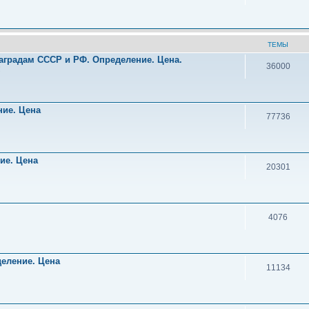
ТЕМЫ
аградам СССР и РФ. Определение. Цена.
36000
!
ние. Цена
77736
ние. Цена
20301
4076
деление. Цена
11134