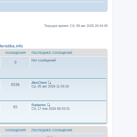
Текущее время: Сб, 08 авг 2026 20:44:45
ristika.info
СООБЩЕНИЯ
ПОСЛЕДНЕЕ СООБЩЕНИЕ
Нет сообщений
0
AlехChem
6538
П
Ср, 05 авг 2026 11:43:16
е
р
е
й
т
Radames
65
и
П
Сб, 17 янв 2026 09:33:31
к
е
п
р
о
е
с
й
л
т
е
и
СООБЩЕНИЯ
ПОСЛЕДНЕЕ СООБЩЕНИЕ
д
к
н