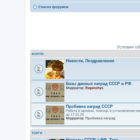
Список форумов
Ордена, медали, знаки. Определе
Условия о
ФОРУМ
Новости, Поздравления
Базы данных наград СССР и РФ
Модератор:
Evgenchys
Пробивка наград СССР
Работа в архивах, помощь в установлении ка
до 17.01.26
Модератор:
Пробивка наград
ТОРГИ
Награды СССР и РФ. Торг