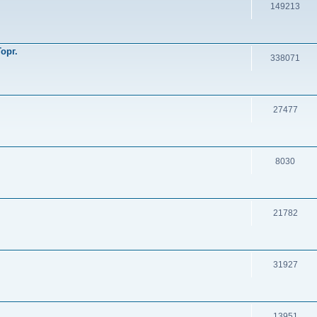
149213
орг.
338071
27477
8030
21782
31927
13951