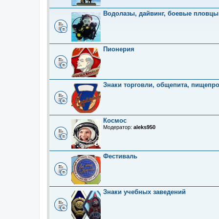
Водолазы, дайвинг, боевые пловцы
Пионерия
Знаки торговли, общепита, пищепр
Космос
Модератор:
aleks950
Фестиваль
Знаки учебных заведений