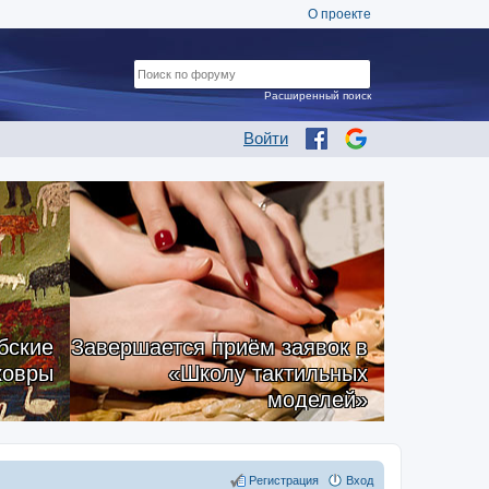
О проекте
Расширенный поиск
Войти
бские
Завершается приём заявок в
ковры
«Школу тактильных
моделей»
Регистрация
Вход