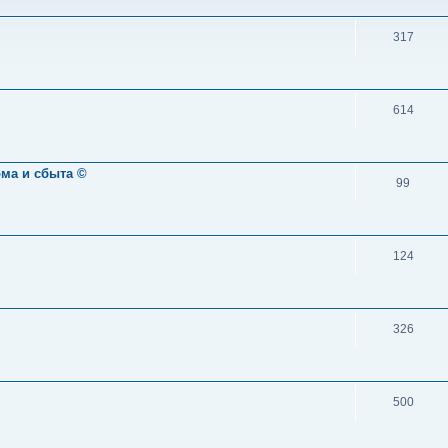
317
614
ома и сбыта ©
99
124
326
500