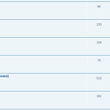
98
235
106
78
знаки)
510
в
382