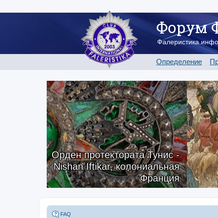
Форум 
Фалеристика.инф
Определение
Пр
Орден протектората Тунис -
Nishan Iftikar, колониальная
Франция
FAQ