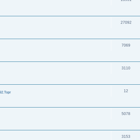
27092
7069
3110
12
92.Торг
5078
3153