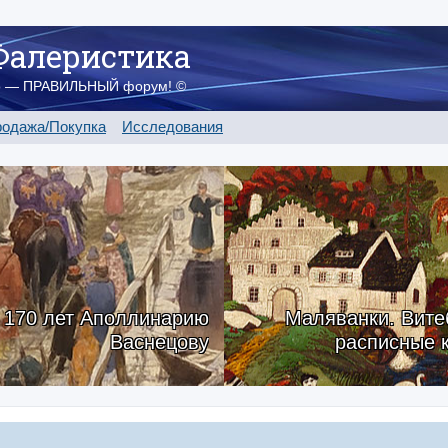
Фалеристика
о — ПРАВИЛЬНЫЙ форум! ©
одажа/Покупка
Исследования
170 лет Аполлинарию
Маляванки. Вите
Васнецову
расписные 