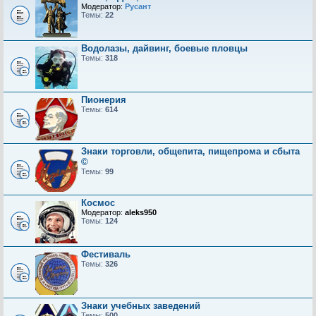
Модератор:
Русант
Темы:
22
Водолазы, дайвинг, боевые пловцы
Темы:
318
Пионерия
Темы:
614
Знаки торговли, общепита, пищепрома и сбыта
©
Темы:
99
Космос
Модератор:
aleks950
Темы:
124
Фестиваль
Темы:
326
Знаки учебных заведений
Темы:
500