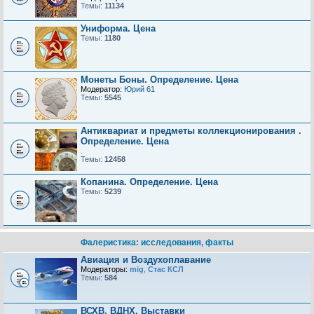
Темы:
11134
Униформа. Цена
Темы:
1180
Монеты Боны. Определение. Цена
Модератор:
Юрий 61
Темы:
5545
Антиквариат и предметы коллекционирования .
Определение. Цена
.
Темы:
12458
Копанина. Определение. Цена
Темы:
5239
Фалеристика: исследования, факты
Авиация и Воздухоплавание
Модераторы:
mig
,
Стас КСЛ
Темы:
584
ВСХВ, ВДНХ, Выставки