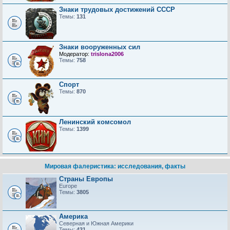
Знаки трудовых достижений CCCP
Темы:
131
Знаки вооруженных сил
Модератор:
trislona2006
Темы:
758
Спорт
Темы:
870
Ленинский комсомол
Темы:
1399
Мировая фалеристика: исследования, факты
Страны Европы
Europe
Темы:
3805
Америка
Северная и Южная Америки
Темы:
431