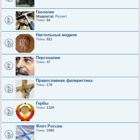
Геология
Модератор:
Русант
Темы:
84
Настольные медали
Темы:
821
Персоналии
Темы:
47
Православная фалеристика
Темы:
178
Гербы
Темы:
1329
Флот России
Темы:
1080