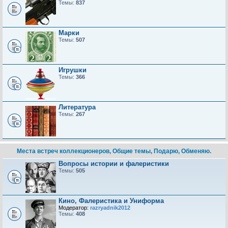
Темы:
837
Марки
Темы:
507
Игрушки
Темы:
366
Литература
Темы:
267
Места встреч коллекционеров, Общие темы, Подарю, Обменяю.
Вопросы истории и фалеристики
Темы:
505
Кино, Фалеристика и Униформа
Модератор:
razryadnik2012
Темы:
408