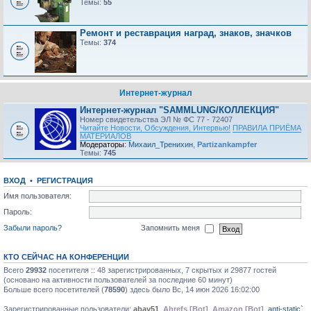
Темы:
55
Ремонт и реставрация наград, знаков, значков
Темы:
374
Интернет-журнал
Интернет-журнал "SAMMLUNG/КОЛЛЕКЦИЯ"
Номер свидетельства ЭЛ № ФС 77 - 72407
Читайте Новости, Обсуждения, Интервью!
ПРАВИЛА ПРИЁМА
МАТЕРИАЛОВ
Модераторы:
Михаил_Тренихин
,
Partizankampfer
Темы:
745
ВХОД
•
РЕГИСТРАЦИЯ
Имя пользователя:
Пароль:
Забыли пароль?
Запомнить меня
КТО СЕЙЧАС НА КОНФЕРЕНЦИИ
Всего
29932
посетителя :: 48 зарегистрированных, 7 скрытых и 29877 гостей
(основано на активности пользователей за последние 60 минут)
Больше всего посетителей (
78590
) здесь было Вс, 14 июн 2026 16:02:00
Зарегистрированные пользователи:
abay51
,
Ahrefs [Bot]
,
Amazon [Bot]
,
anti-static`
,