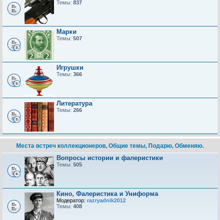
Темы:
837
Марки
Темы:
507
Игрушки
Темы:
366
Литература
Темы:
266
Места встреч коллекционеров, Общие темы, Подарю, Обменяю.
Вопросы истории и фалеристики
Темы:
505
Кино, Фалеристика и Униформа
Модератор:
razryadnik2012
Темы:
408