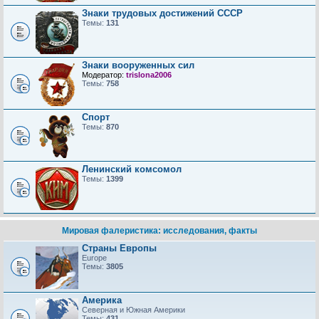
Знаки трудовых достижений CCCP
Темы:
131
Знаки вооруженных сил
Модератор:
trislona2006
Темы:
758
Спорт
Темы:
870
Ленинский комсомол
Темы:
1399
Мировая фалеристика: исследования, факты
Страны Европы
Europe
Темы:
3805
Америка
Северная и Южная Америки
Темы:
431