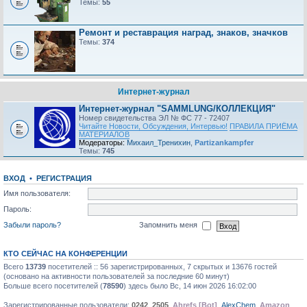
Темы:
55
Ремонт и реставрация наград, знаков, значков
Темы:
374
Интернет-журнал
Интернет-журнал "SAMMLUNG/КОЛЛЕКЦИЯ"
Номер свидетельства ЭЛ № ФС 77 - 72407
Читайте Новости, Обсуждения, Интервью!
ПРАВИЛА ПРИЁМА
МАТЕРИАЛОВ
Модераторы:
Михаил_Тренихин
,
Partizankampfer
Темы:
745
ВХОД
•
РЕГИСТРАЦИЯ
Имя пользователя:
Пароль:
Забыли пароль?
Запомнить меня
КТО СЕЙЧАС НА КОНФЕРЕНЦИИ
Всего
13739
посетителей :: 56 зарегистрированных, 7 скрытых и 13676 гостей
(основано на активности пользователей за последние 60 минут)
Больше всего посетителей (
78590
) здесь было Вс, 14 июн 2026 16:02:00
Зарегистрированные пользователи:
0242
,
2505
,
Ahrefs [Bot]
,
AlехChem
,
Amazon