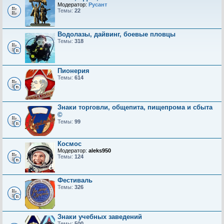
Модератор:
Русант
Темы:
22
Водолазы, дайвинг, боевые пловцы
Темы:
318
Пионерия
Темы:
614
Знаки торговли, общепита, пищепрома и сбыта
©
Темы:
99
Космос
Модератор:
aleks950
Темы:
124
Фестиваль
Темы:
326
Знаки учебных заведений
Темы:
500