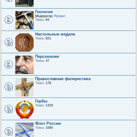
Геология
Модератор:
Русант
Темы:
84
Настольные медали
Темы:
821
Персоналии
Темы:
47
Православная фалеристика
Темы:
178
Гербы
Темы:
1329
Флот России
Темы:
1080