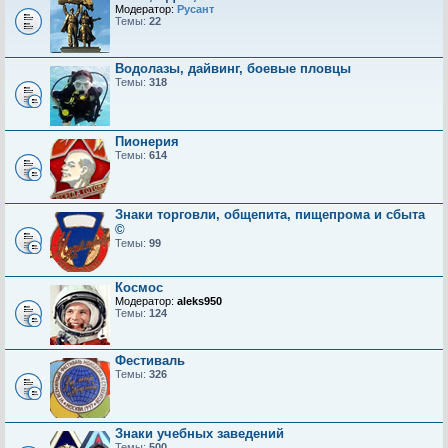
Модератор:
Русант
Темы:
22
Водолазы, дайвинг, боевые пловцы
Темы:
318
Пионерия
Темы:
614
Знаки торговли, общепита, пищепрома и сбыта
©
Темы:
99
Космос
Модератор:
aleks950
Темы:
124
Фестиваль
Темы:
326
Знаки учебных заведений
Темы:
500