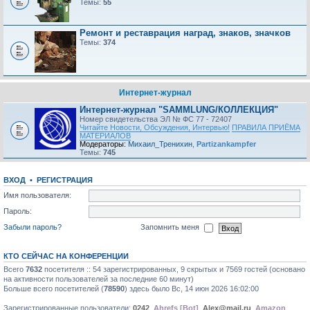
Темы:
55
Ремонт и реставрация наград, знаков, значков
Темы:
374
Интернет-журнал
Интернет-журнал "SAMMLUNG/КОЛЛЕКЦИЯ"
Номер свидетельства ЭЛ № ФС 77 - 72407
Читайте Новости, Обсуждения, Интервью!
ПРАВИЛА ПРИЁМА
МАТЕРИАЛОВ
Модераторы:
Михаил_Тренихин
,
Partizankampfer
Темы:
745
ВХОД
•
РЕГИСТРАЦИЯ
Имя пользователя:
Пароль:
Забыли пароль?
Запомнить меня
КТО СЕЙЧАС НА КОНФЕРЕНЦИИ
Всего
7632
посетителя :: 54 зарегистрированных, 9 скрытых и 7569 гостей (основано
на активности пользователей за последние 60 минут)
Больше всего посетителей (
78590
) здесь было Вс, 14 июн 2026 16:02:00
Зарегистрированные пользователи:
0242
,
Ahrefs [Bot]
,
Alex@mail.ru
,
Amazon