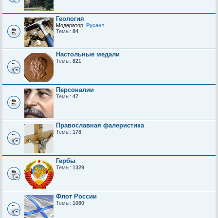
Геология
Модератор:
Русант
Темы:
84
Настольные медали
Темы:
821
Персоналии
Темы:
47
Православная фалеристика
Темы:
178
Гербы
Темы:
1329
Флот России
Темы:
1080