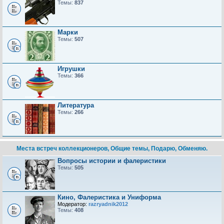
Темы:
837
Марки
Темы:
507
Игрушки
Темы:
366
Литература
Темы:
266
Места встреч коллекционеров, Общие темы, Подарю, Обменяю.
Вопросы истории и фалеристики
Темы:
505
Кино, Фалеристика и Униформа
Модератор:
razryadnik2012
Темы:
408