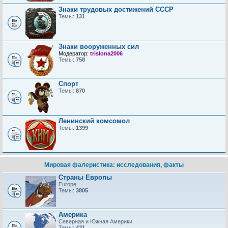
Знаки трудовых достижений CCCP
Темы:
131
Знаки вооруженных сил
Модератор:
trislona2006
Темы:
758
Спорт
Темы:
870
Ленинский комсомол
Темы:
1399
Мировая фалеристика: исследования, факты
Страны Европы
Europe
Темы:
3805
Америка
Северная и Южная Америки
Темы:
431