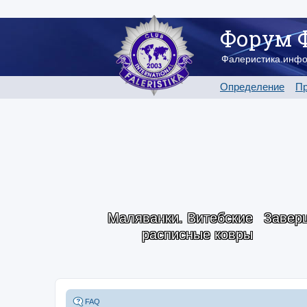
Форум 
Фалеристика.инф
Определение
Пр
Маляванки. Витебские
Заверш
расписные ковры
FAQ