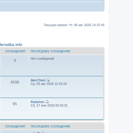
Текущее время: Чт, 06 авг 2026 14:15:45
ristika.info
СООБЩЕНИЯ
ПОСЛЕДНЕЕ СООБЩЕНИЕ
Нет сообщений
0
AlехChem
6538
П
Ср, 05 авг 2026 11:43:16
е
р
е
й
т
Radames
65
и
П
Сб, 17 янв 2026 09:33:31
к
е
п
р
о
е
с
й
л
т
е
и
СООБЩЕНИЯ
ПОСЛЕДНЕЕ СООБЩЕНИЕ
д
к
н