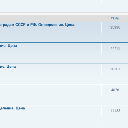
ТЕМЫ
аградам СССР и РФ. Определение. Цена.
35996
!
ние. Цена
77732
ние. Цена
20301
4076
деление. Цена
11133