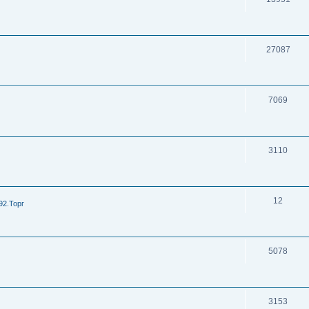
27087
7069
3110
12
92.Торг
5078
3153