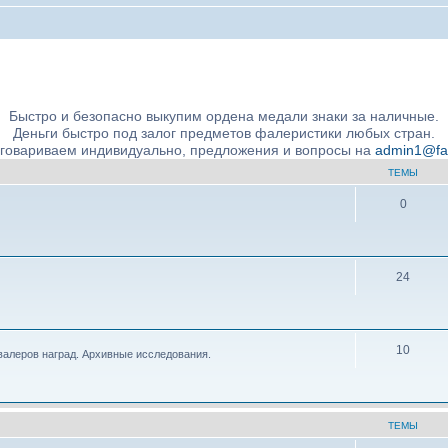
ние подлинности и экспертное сообщество
Быстро и безопасно выкупим ордена медали знаки за наличные.
Деньги быстро под залог предметов фалеристики любых стран.
бговариваем индивидуально, предложения и вопросы на
admin1@fale
ТЕМЫ
0
24
10
валеров наград. Архивные исследования.
ТЕМЫ