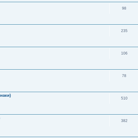
98
235
106
78
знаки)
510
в
382