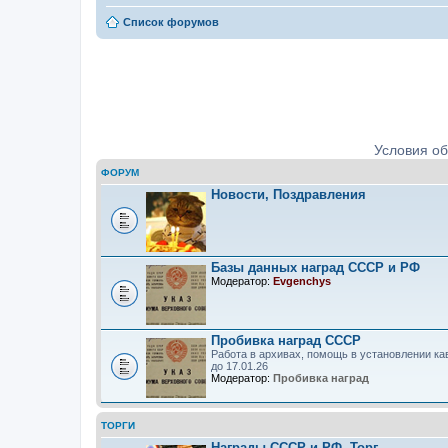
Список форумов
Ордена, медали, знаки. Определе
Условия о
ФОРУМ
Новости, Поздравления
Базы данных наград СССР и РФ
Модератор:
Evgenchys
Пробивка наград СССР
Работа в архивах, помощь в установлении ка
до 17.01.26
Модератор:
Пробивка наград
ТОРГИ
Награды СССР и РФ. Торг