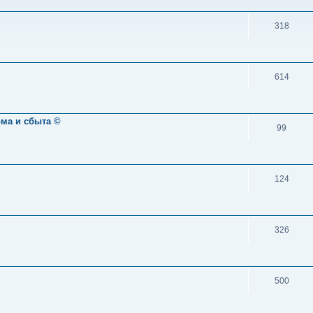
318
614
ома и сбыта ©
99
124
326
500