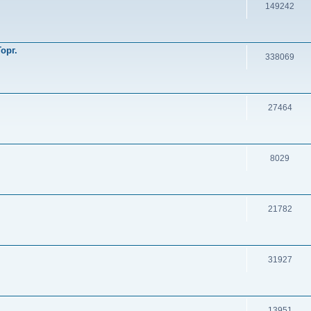
149242
орг.
338069
27464
8029
21782
31927
13951