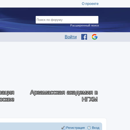
О проекте
Расширенный поиск
Войти
рация
Арзамасская академия в
оскве
НГХМ
Регистрация
Вход