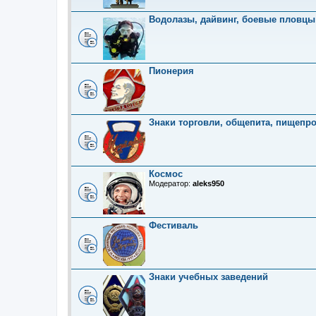
Водолазы, дайвинг, боевые пловцы
Пионерия
Знаки торговли, общепита, пищепр
Космос
Модератор:
aleks950
Фестиваль
Знаки учебных заведений