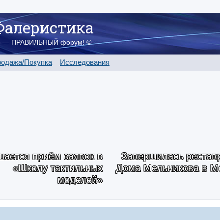
Фалеристика
о — ПРАВИЛЬНЫЙ форум! ©
одажа/Покупка
Исследования
ается приём заявок в
Завершилась рестав
«Школу тактильных
Дома Мельникова в М
моделей»