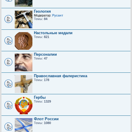
Геология
Модератор:
Русант
Темы:
84
Настольные медали
Темы:
821
Персоналии
Темы:
47
Православная фалеристика
Темы:
178
Гербы
Темы:
1329
Флот России
Темы:
1080