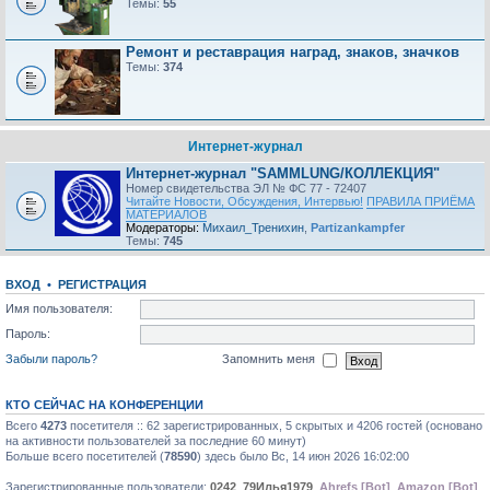
Темы:
55
Ремонт и реставрация наград, знаков, значков
Темы:
374
Интернет-журнал
Интернет-журнал "SAMMLUNG/КОЛЛЕКЦИЯ"
Номер свидетельства ЭЛ № ФС 77 - 72407
Читайте Новости, Обсуждения, Интервью!
ПРАВИЛА ПРИЁМА
МАТЕРИАЛОВ
Модераторы:
Михаил_Тренихин
,
Partizankampfer
Темы:
745
ВХОД
•
РЕГИСТРАЦИЯ
Имя пользователя:
Пароль:
Забыли пароль?
Запомнить меня
КТО СЕЙЧАС НА КОНФЕРЕНЦИИ
Всего
4273
посетителя :: 62 зарегистрированных, 5 скрытых и 4206 гостей (основано
на активности пользователей за последние 60 минут)
Больше всего посетителей (
78590
) здесь было Вс, 14 июн 2026 16:02:00
Зарегистрированные пользователи:
0242
,
79Илья1979
,
Ahrefs [Bot]
,
Amazon [Bot]
,