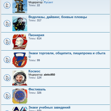
Модератор:
Русант
Темы:
22
Водолазы, дайвинг, боевые пловцы
Темы:
317
Пионерия
Темы:
614
Знаки торговли, общепита, пищепрома и сбыта
©
Темы:
99
Космос
Модератор:
aleks950
Темы:
124
Фестиваль
Темы:
326
Знаки учебных заведений
Темы:
500