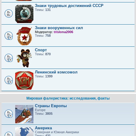
Знаки трудовых достижений CCCP
Темы:
131
Знаки вооруженных сил
Модератор:
trislona2006
Темы:
758
Спорт
Темы:
870
Ленинский комсомол
Темы:
1399
Мировая фалеристика: исследования, факты
Страны Европы
Europe
Темы:
3805
Америка
Северная и Южная Америки
Темы:
431