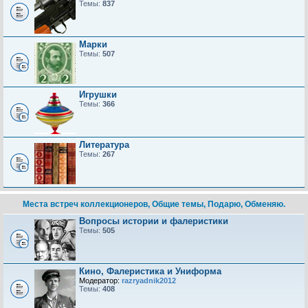
Темы:
837
Марки
Темы:
507
Игрушки
Темы:
366
Литература
Темы:
267
Места встреч коллекционеров, Общие темы, Подарю, Обменяю.
Вопросы истории и фалеристики
Темы:
505
Кино, Фалеристика и Униформа
Модератор:
razryadnik2012
Темы:
408