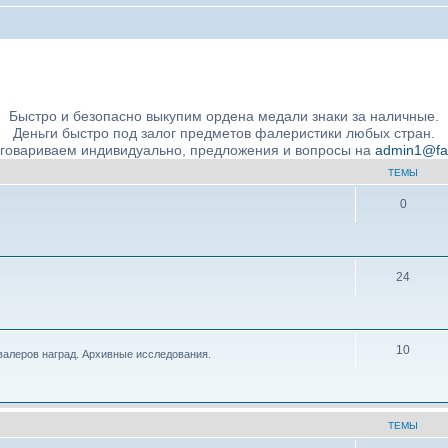
ние подлинности и экспертное сообщество
Быстро и безопасно выкупим ордена медали знаки за наличные.
Деньги быстро под залог предметов фалеристики любых стран.
бговариваем индивидуально, предложения и вопросы на
admin1@fale
ТЕМЫ
0
24
10
валеров наград. Архивные исследования.
ТЕМЫ