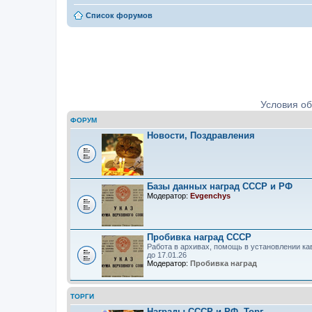
Список форумов
Ордена, медали, знаки. Определе
Условия о
ФОРУМ
Новости, Поздравления
Базы данных наград СССР и РФ
Модератор:
Evgenchys
Пробивка наград СССР
Работа в архивах, помощь в установлении ка
до 17.01.26
Модератор:
Пробивка наград
ТОРГИ
Награды СССР и РФ. Торг