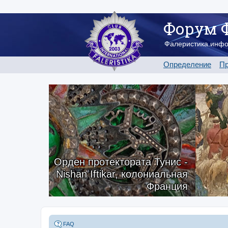
Форум 
Фалеристика.инф
Определение
Пр
Орден протектората Тунис -
Nishan Iftikar, колониальная
Франция
FAQ