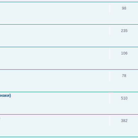
98
235
106
78
знаки)
510
в
382