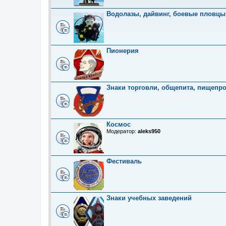
Водолазы, дайвинг, боевые пловцы
Пионерия
Знаки торговли, общепита, пищепр
Космос
Модератор:
aleks950
Фестиваль
Знаки учебных заведений