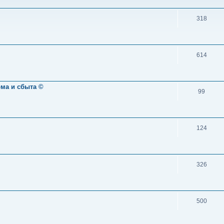
318
614
ома и сбыта ©
99
124
326
500