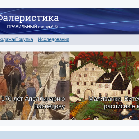
Фалеристика
о — ПРАВИЛЬНЫЙ форум! ©
одажа/Покупка
Исследования
170 лет Аполлинарию
Маляванки. Вите
Васнецову
расписные 