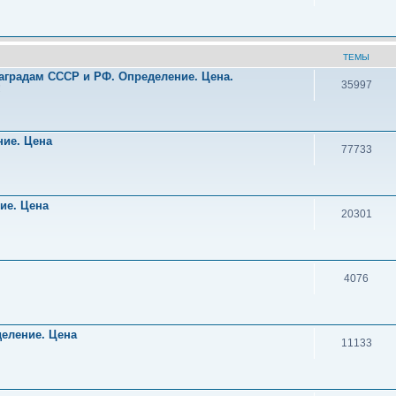
ТЕМЫ
аградам СССР и РФ. Определение. Цена.
35997
!
ние. Цена
77733
ние. Цена
20301
4076
деление. Цена
11133