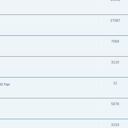
27087
7069
3110
12
92.Торг
5078
3153