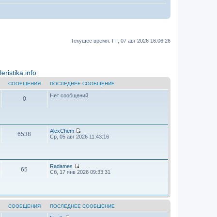
Текущее время: Пт, 07 авг 2026 16:06:26
ristika.info
СООБЩЕНИЯ
ПОСЛЕДНЕЕ СООБЩЕНИЕ
Нет сообщений
0
AlехChem
6538
П
Ср, 05 авг 2026 11:43:16
е
р
е
й
т
Radames
65
и
П
Сб, 17 янв 2026 09:33:31
к
е
п
р
о
е
с
й
л
т
е
и
СООБЩЕНИЯ
ПОСЛЕДНЕЕ СООБЩЕНИЕ
д
к
н