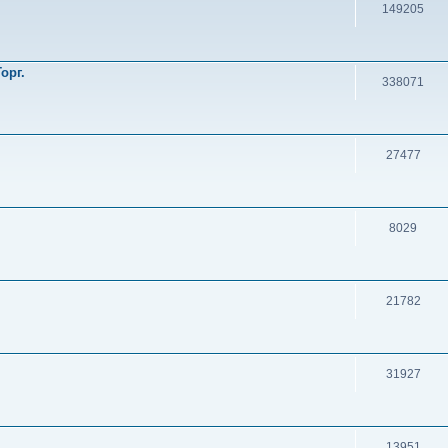
149205
орг.
338071
27477
8029
21782
31927
13951