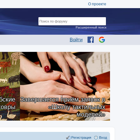
О проекте
Расширенный поиск
Войти
бские
Завершается приём заявок в
ковры
«Школу тактильных
моделей»
Регистрация
Вход