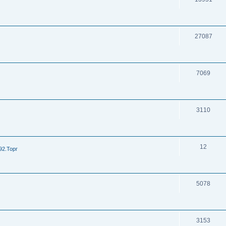
27087
7069
3110
12
92.Торг
5078
3153