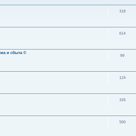
318
614
ома и сбыта ©
99
124
326
500