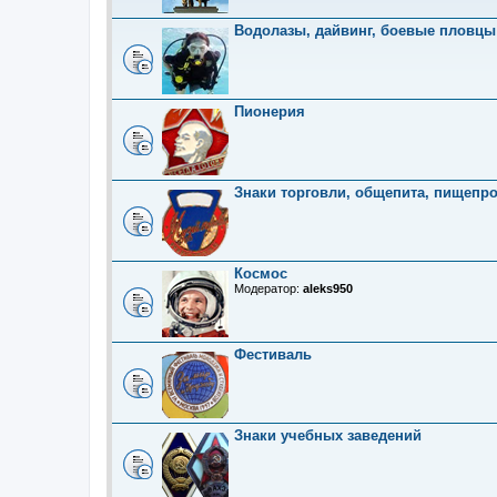
Водолазы, дайвинг, боевые пловцы
Пионерия
Знаки торговли, общепита, пищепр
Космос
Модератор:
aleks950
Фестиваль
Знаки учебных заведений