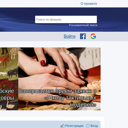
О проекте
Расширенный поиск
Войти
бские
Завершается приём заявок в
ковры
«Школу тактильных
моделей»
Регистрация
Вход