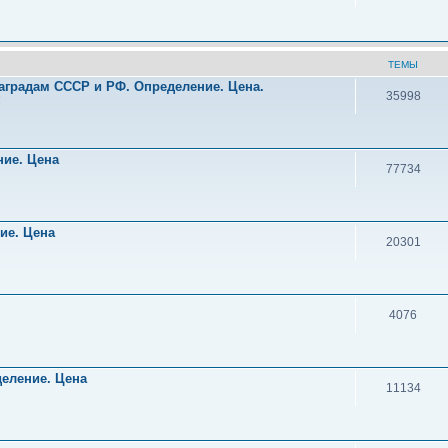
ТЕМЫ
аградам СССР и РФ. Определение. Цена.
35998
!
ние. Цена
77734
ние. Цена
20301
4076
деление. Цена
11134