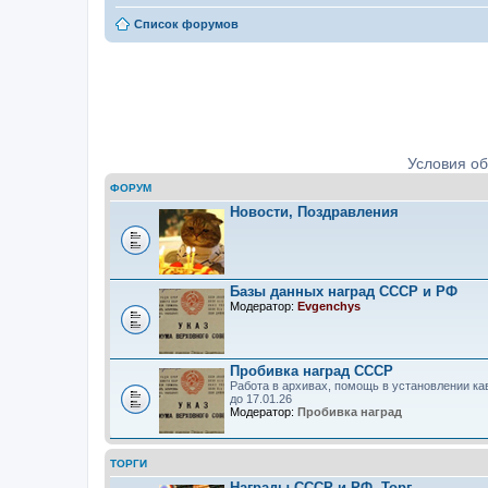
Список форумов
Ордена, медали, знаки. Определе
Условия о
ФОРУМ
Новости, Поздравления
Базы данных наград СССР и РФ
Модератор:
Evgenchys
Пробивка наград СССР
Работа в архивах, помощь в установлении ка
до 17.01.26
Модератор:
Пробивка наград
ТОРГИ
Награды СССР и РФ. Торг