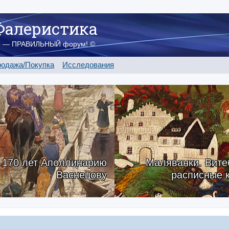
Фалеристика
о — ПРАВИЛЬНЫЙ форум! ©
одажа/Покупка
Исследования
170 лет Аполлинарию
Маляванки. Вите
Васнецову
расписные 