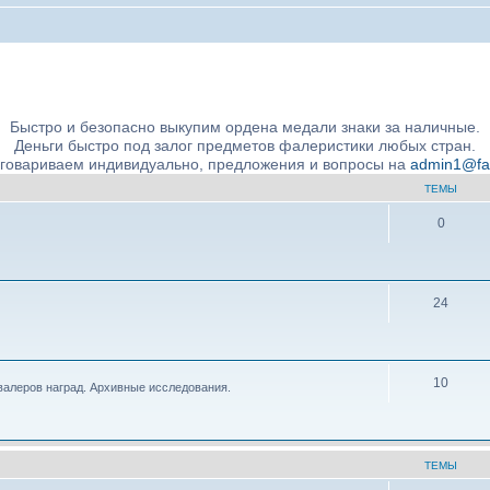
ние подлинности и экспертное сообщество
Быстро и безопасно выкупим ордена медали знаки за наличные.
Деньги быстро под залог предметов фалеристики любых стран.
бговариваем индивидуально, предложения и вопросы на
admin1@fale
ТЕМЫ
0
24
10
валеров наград. Архивные исследования.
ТЕМЫ