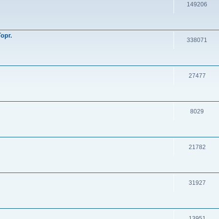
149206
орг.
338071
27477
8029
21782
31927
13951