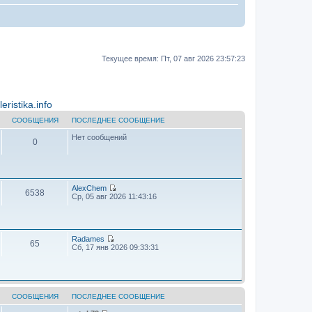
Текущее время: Пт, 07 авг 2026 23:57:23
ristika.info
СООБЩЕНИЯ
ПОСЛЕДНЕЕ СООБЩЕНИЕ
Нет сообщений
0
AlехChem
6538
П
Ср, 05 авг 2026 11:43:16
е
р
е
й
т
Radames
65
и
П
Сб, 17 янв 2026 09:33:31
к
е
п
р
о
е
с
й
л
т
е
и
СООБЩЕНИЯ
ПОСЛЕДНЕЕ СООБЩЕНИЕ
д
к
н