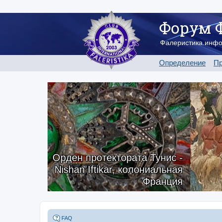
Форум 
Фалеристика.инф
Определение
Пр
Орден протектората Тунис -
Nishan Iftikar, колониальная
Франция
FAQ