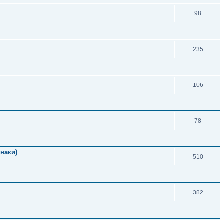
98
235
106
78
знаки)
510
в
382