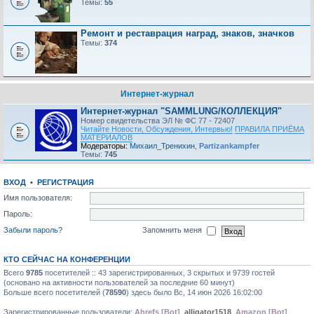
Темы:
55
Ремонт и реставрация наград, знаков, значков
Темы:
374
Интернет-журнал
Интернет-журнал "SAMMLUNG/КОЛЛЕКЦИЯ"
Номер свидетельства ЭЛ № ФС 77 - 72407
Читайте Новости, Обсуждения, Интервью!
ПРАВИЛА ПРИЁМА
МАТЕРИАЛОВ
Модераторы:
Михаил_Тренихин
,
Partizankampfer
Темы:
745
ВХОД
•
РЕГИСТРАЦИЯ
Имя пользователя:
Пароль:
Забыли пароль?
Запомнить меня
КТО СЕЙЧАС НА КОНФЕРЕНЦИИ
Всего
9785
посетителей :: 43 зарегистрированных, 3 скрытых и 9739 гостей
(основано на активности пользователей за последние 60 минут)
Больше всего посетителей (
78590
) здесь было Вс, 14 июн 2026 16:02:00
Зарегистрированные пользователи:
Ahrefs [Bot]
,
alligator1518
,
Amazon [Bot]
,