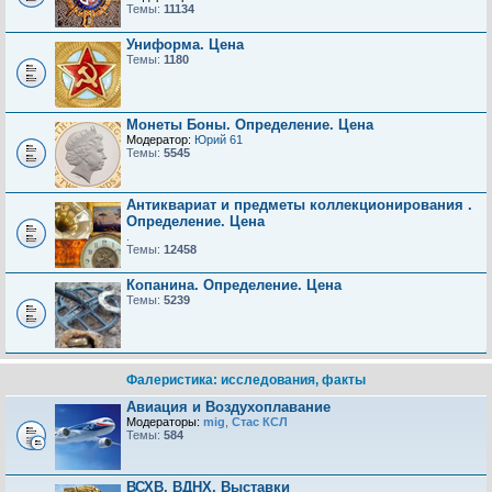
Темы:
11134
Униформа. Цена
Темы:
1180
Монеты Боны. Определение. Цена
Модератор:
Юрий 61
Темы:
5545
Антиквариат и предметы коллекционирования .
Определение. Цена
.
Темы:
12458
Копанина. Определение. Цена
Темы:
5239
Фалеристика: исследования, факты
Авиация и Воздухоплавание
Модераторы:
mig
,
Стас КСЛ
Темы:
584
ВСХВ, ВДНХ, Выставки