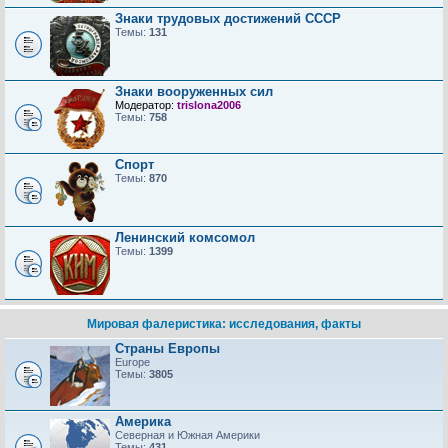
Знаки трудовых достижений CCCP
Темы:
131
Знаки вооруженных сил
Модератор:
trislona2006
Темы:
758
Спорт
Темы:
870
Ленинский комсомол
Темы:
1399
Мировая фалеристика: исследования, факты
Страны Европы
Europe
Темы:
3805
Америка
Северная и Южная Америки
Темы:
431