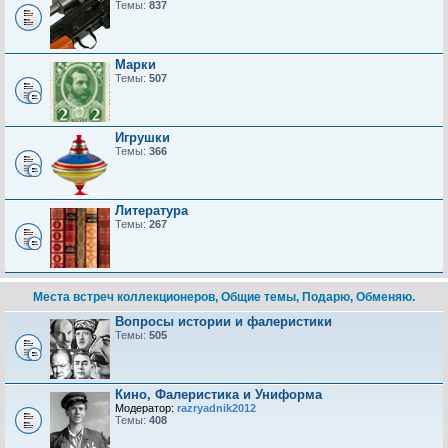
Темы:
837
Марки
Темы:
507
Игрушки
Темы:
366
Литература
Темы:
267
Места встреч коллекционеров, Общие темы, Подарю, Обменяю.
Вопросы истории и фалеристики
Темы:
505
Кино, Фалеристика и Униформа
Модератор:
razryadnik2012
Темы:
408