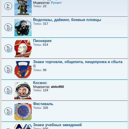
Модератор:
Русант
Темы:
22
Водолазы, дайвинг, боевые пловцы
Темы:
317
Пионерия
Темы:
614
Знаки торговли, общепита, пищепрома и сбыта
©
Темы:
99
Космос
Модератор:
aleks950
Темы:
124
Фестиваль
Темы:
326
Знаки учебных заведений
Темы:
500