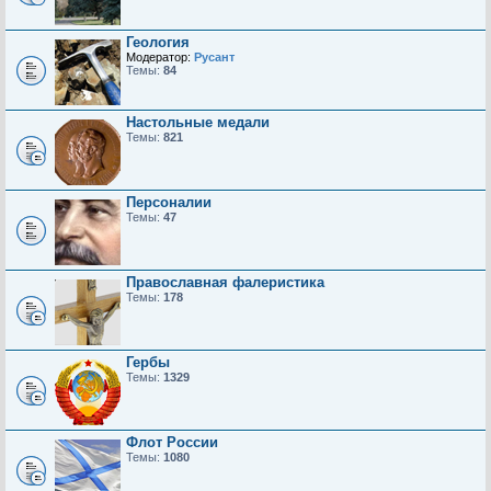
Геология
Модератор:
Русант
Темы:
84
Настольные медали
Темы:
821
Персоналии
Темы:
47
Православная фалеристика
Темы:
178
Гербы
Темы:
1329
Флот России
Темы:
1080